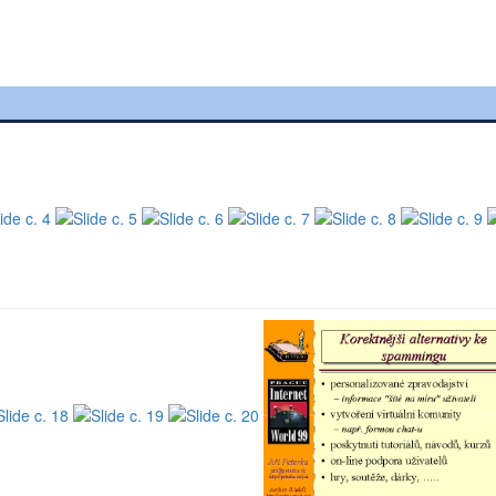
)
(náhled sliddů, lekce č. 1)