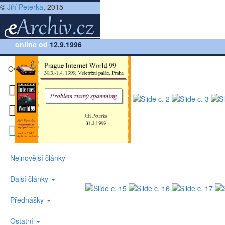
©
Jiří Peterka
, 2015
Přednáška:
online od
Problém zvaný spamming (Prague Internet World, 1999
12.9.1996
Ovládání slidů
Nejnovější články
Další články
Přednášky
Ostatní