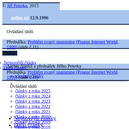
©
Jiří Peterka
, 2015
online od
12.9.1996
Ovládání slidů
Přednáška:
Problém zvaný spamming (Prague Internet World,
1999)
(slide č.11)
Rozbal
Nejnovější články
Archiv článků a přednášek Jiřího Peterky
Další články
Přednáška:
Problém zvaný spamming (Prague Internet World,
všechny články
1999)
(slide č.11)
Ovládání slidů
články z roku 2025
články z roku 2024
články z roku 2023
články z roku 2022
články z roku 2021
články z roku 2020
Nejnovější články
články z roku 2019
Další články
články z roku 2018