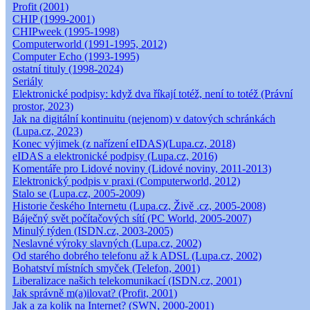
Profit (2001)
CHIP (1999-2001)
CHIPweek (1995-1998)
Computerworld (1991-1995, 2012)
Computer Echo (1993-1995)
ostatní tituly (1998-2024)
Seriály
Elektronické podpisy: když dva říkají totéž, není to totéž (Právní
prostor, 2023)
Jak na digitální kontinuitu (nejenom) v datových schránkách
(Lupa.cz, 2023)
Konec výjimek (z nařízení eIDAS)(Lupa.cz, 2018)
eIDAS a elektronické podpisy (Lupa.cz, 2016)
Komentáře pro Lidové noviny (Lidové noviny, 2011-2013)
Elektronický podpis v praxi (Computerworld, 2012)
Stalo se (Lupa.cz, 2005-2009)
Historie českého Internetu (Lupa.cz, Živě .cz, 2005-2008)
Báječný svět počítačových sítí (PC World, 2005-2007)
Minulý týden (ISDN.cz, 2003-2005)
Neslavné výroky slavných (Lupa.cz, 2002)
Od starého dobrého telefonu až k ADSL (Lupa.cz, 2002)
Bohatství místních smyček (Telefon, 2001)
Liberalizace našich telekomunikací (ISDN.cz, 2001)
Jak správně m(a)ilovat? (Profit, 2001)
Jak a za kolik na Internet? (SWN, 2000-2001)