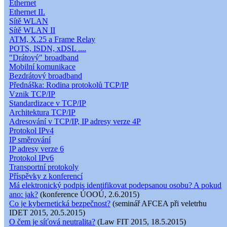
Ethernet
Ethernet II.
Sítě WLAN
Sítě WLAN II
ATM, X.25 a Frame Relay
POTS, ISDN, xDSL ....
"Drátový" broadband
Mobilní komunikace
Bezdrátový broadband
Přednáška: Rodina protokolů TCP/IP
Vznik TCP/IP
Standardizace v TCP/IP
Architektura TCP/IP
Adresování v TCP/IP, IP adresy verze 4P
Protokol IPv4
IP směrování
IP adresy verze 6
Protokol IPv6
Transportní protokoly
Příspěvky z konferencí
Má elektronický podpis identifikovat podepsanou osobu? A pokud
ano: jak?
(konference ÚOOÚ, 2.6.2015)
Co je kybernetická bezpečnost?
(seminář AFCEA při veletrhu
IDET 2015, 20.5.2015)
O čem je síťová neutralita?
(Law FIT 2015, 18.5.2015)