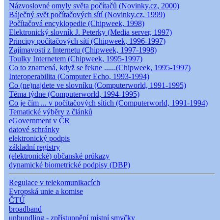
Názvoslovné omyly světa počítačů (Novinky.cz, 2000)
Báječný svět počítačových sítí (Novinky.cz, 1999)
Počítačová encyklopedie (Chipweek, 1998)
Elektronický slovník J. Peterky (Media server, 1997)
Principy počítačových sítí (Chipweek, 1996-1997)
Zajímavosti z Internetu (Chipweek, 1997-1998)
Toulky Internetem (Chipweek, 1995-1997)
Co to znamená, když se řekne ......(Chipweek, 1995-1997)
Interoperabilita (Computer Echo, 1993-1994)
Co (ne)najdete ve slovníku (Computerworld, 1991-1995)
Téma týdne (Computerworld, 1994-1995)
Co je čím ... v počítačových sítích (Computerworld, 1991-1994)
Tematické výběry z článků
eGovernment v ČR
datové schránky
elektronický podpis
základní registry
(elektronické) občanské průkazy
dynamické biometrické podpisy (DBP)
Regulace v telekomunikacích
Evropská unie a komise
ČTÚ
broadband
unbundling - zpřístupnění místní smyčky