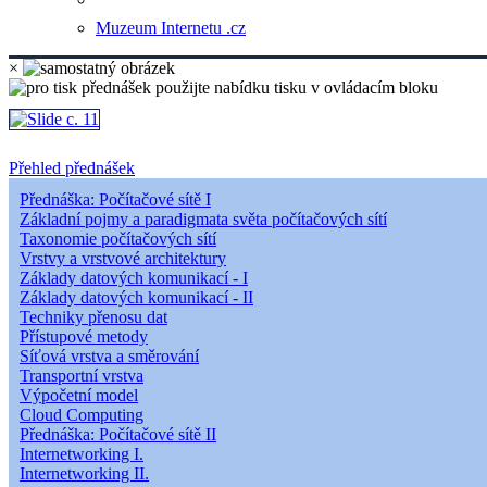
Muzeum Internetu .cz
×
Přehled přednášek
Přednáška: Počítačové sítě I
Základní pojmy a paradigmata světa počítačových sítí
Taxonomie počítačových sítí
Vrstvy a vrstvové architektury
Základy datových komunikací - I
Základy datových komunikací - II
Techniky přenosu dat
Přístupové metody
Síťová vrstva a směrování
Transportní vrstva
Výpočetní model
Cloud Computing
Přednáška: Počítačové sítě II
Internetworking I.
Internetworking II.