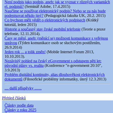
Není podpis jako podpis, aneb: jak se vyznat v různých variantách
el. podpisů?
(Seminář Adobe, 17.4.2015)
Naučíme se používat elektronický podpis? Nebo se za nás bude
podepisovat někdo jiný?
(Pedagogická fakulta UK, 20.2. 2015)
Co bychom měli vědět o elektronických podpisech
(Krátký
tutoriál, leden 2015)
Historie a současný stav české mobilní telefonie
(Teorie a praxe
telefonie, 12.11.2014).
Časy se mění, aneb: (měnící se) možnosti komunikace s veřejnou
správou
(Týden komunikace osob se sluchovým postižením,
26.9.2014)
Jeden rok ... a tolik změn!
(Mobile Internet Forum 2013,
10.10.2013).
Nezávislý pohled na český eGovernment s odstupem pěti let:
původní plány vs. realita
(Konference "e-government 20:10",
3.9.2013)
Problém digitální kontinuity, alias dlouhověkost elektronických
dokumentů
(Filosofické problémy informatiky, úterý 12.3.2013)
.... další příspěvky .......
Přehled článků
Články podle data
Články z roku 2025