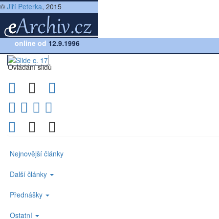
©
Jiří Peterka
, 2015
Přednáška:
online od
Problém zvaný spamming (Prague Internet World, 1999
12.9.1996
Ovládání slidů
Nejnovější články
Další články
Přednášky
Ostatní