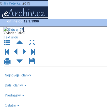
©
Jiří Peterka
, 2015
Přednáška:
online od
Počítačové sítě, verze 4.0
12.9.1996
(lekce 17, slide č.27)
Ovládání slidů
Text slidu
Nejnovější články
Další články
Přednášky
Ostatní