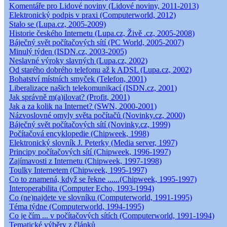
Komentáře pro Lidové noviny (Lidové noviny, 2011-2013)
Elektronický podpis v praxi (Computerworld, 2012)
Stalo se (Lupa.cz, 2005-2009)
Historie českého Internetu (Lupa.cz, Živě .cz, 2005-2008)
Báječný svět počítačových sítí (PC World, 2005-2007)
Minulý týden (ISDN.cz, 2003-2005)
Neslavné výroky slavných (Lupa.cz, 2002)
Od starého dobrého telefonu až k ADSL (Lupa.cz, 2002)
Bohatství místních smyček (Telefon, 2001)
Liberalizace našich telekomunikací (ISDN.cz, 2001)
Jak správně m(a)ilovat? (Profit, 2001)
Jak a za kolik na Internet? (SWN, 2000-2001)
Názvoslovné omyly světa počítačů (Novinky.cz, 2000)
Báječný svět počítačových sítí (Novinky.cz, 1999)
Počítačová encyklopedie (Chipweek, 1998)
Elektronický slovník J. Peterky (Media server, 1997)
Principy počítačových sítí (Chipweek, 1996-1997)
Zajímavosti z Internetu (Chipweek, 1997-1998)
Toulky Internetem (Chipweek, 1995-1997)
Co to znamená, když se řekne ......(Chipweek, 1995-1997)
Interoperabilita (Computer Echo, 1993-1994)
Co (ne)najdete ve slovníku (Computerworld, 1991-1995)
Téma týdne (Computerworld, 1994-1995)
Co je čím ... v počítačových sítích (Computerworld, 1991-1994)
Tematické výběry z článků