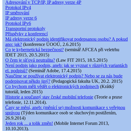
Adresování v TCP/IP, IP adresy verze 4P
Protokol IPv4
IP směrování
IP adresy verze 6
Protokol IPv6
Transportní protokoly
Příspěvky z konferencí
Má elektronický podpis identifikovat podepsanou osobu? A pokud
ano: jak?
(konference ÚOOÚ, 2.6.2015)
Co je kybernetická bezpečnost?
(seminář AFCEA při veletrhu
IDET 2015, 20.5.2015)
O čem je síťová neutralita?
(Law FIT 2015, 18.5.2015)
Není podpis jako podpis, aneb: jak se vyznat v různých variantách
el. podpisů?
(Seminář Adobe, 17.4.2015)
Naučíme se používat elektronický podpis? Nebo se za nás bude
podepisovat někdo jiný?
(Pedagogická fakulta UK, 20.2. 2015)
Co bychom měli vědět o elektronických podpisech
(Krátký
tutoriál, leden 2015)
Historie a současný stav české mobilní telefonie
(Teorie a praxe
telefonie, 12.11.2014).
Časy se mění, aneb: (měnící se) možnosti komunikace s veřejnou
správou
(Týden komunikace osob se sluchovým postižením,
26.9.2014)
Jeden rok ... a tolik změn!
(Mobile Internet Forum 2013,
10.10.2013).