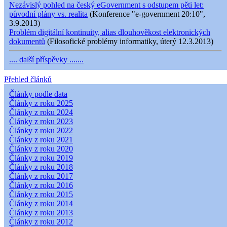
Nezávislý pohled na český eGovernment s odstupem pěti let:
původní plány vs. realita
(Konference "e-government 20:10",
3.9.2013)
Problém digitální kontinuity, alias dlouhověkost elektronických
dokumentů
(Filosofické problémy informatiky, úterý 12.3.2013)
.... další příspěvky .......
Přehled článků
Články podle data
Články z roku 2025
Články z roku 2024
Články z roku 2023
Články z roku 2022
Články z roku 2021
Články z roku 2020
Články z roku 2019
Články z roku 2018
Články z roku 2017
Články z roku 2016
Články z roku 2015
Články z roku 2014
Články z roku 2013
Články z roku 2012