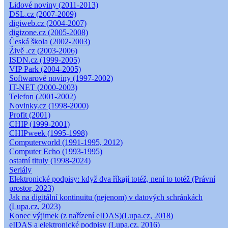
Lidové noviny (2011-2013)
DSL.cz (2007-2009)
digiweb.cz (2004-2007)
digizone.cz (2005-2008)
Česká škola (2002-2003)
Živě .cz (2003-2006)
ISDN.cz (1999-2005)
VIP Park (2004-2005)
Softwarové noviny (1997-2002)
IT-NET (2000-2003)
Telefon (2001-2002)
Novinky.cz (1998-2000)
Profit (2001)
CHIP (1999-2001)
CHIPweek (1995-1998)
Computerworld (1991-1995, 2012)
Computer Echo (1993-1995)
ostatní tituly (1998-2024)
Seriály
Elektronické podpisy: když dva říkají totéž, není to totéž (Právní
prostor, 2023)
Jak na digitální kontinuitu (nejenom) v datových schránkách
(Lupa.cz, 2023)
Konec výjimek (z nařízení eIDAS)(Lupa.cz, 2018)
eIDAS a elektronické podpisy (Lupa.cz, 2016)