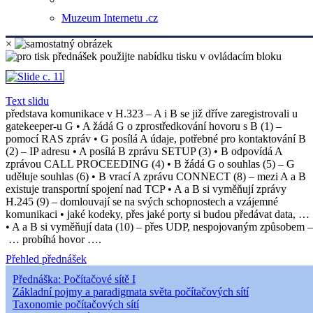
Muzeum Internetu .cz
×
Text slidu
představa komunikace v H.323 – A i B se již dříve zaregistrovali u
gatekeeper-u G • A žádá G o zprostředkování hovoru s B (1) –
pomocí RAS zpráv • G posílá A údaje, potřebné pro kontaktování B
(2) – IP adresu • A posílá B zprávu SETUP (3) • B odpovídá A
zprávou CALL PROCEEDING (4) • B žádá G o souhlas (5) – G
uděluje souhlas (6) • B vrací A zprávu CONNECT (8) – mezi A a B
existuje transportní spojení nad TCP • A a B si vyměňují zprávy
H.245 (9) – domlouvají se na svých schopnostech a vzájemné
komunikaci • jaké kodeky, přes jaké porty si budou předávat data, …
• A a B si vyměňují data (10) – přes UDP, nespojovaným způsobem –
… probíhá hovor ….
Přehled přednášek
Přednáška: Počítačové sítě I
Základní pojmy a paradigmata světa počítačových sítí
Taxonomie počítačových sítí