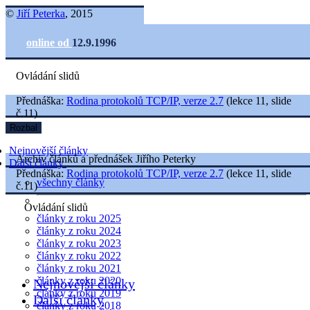
©
Jiří Peterka
, 2015
online od
12.9.1996
Ovládání slidů
Přednáška:
Rodina protokolů TCP/IP, verze 2.7
(lekce 11, slide
č.11)
Rozbal
Nejnovější články
Archiv článků a přednášek Jiřího Peterky
Další články
Přednáška:
Rodina protokolů TCP/IP, verze 2.7
(lekce 11, slide
všechny články
č.11)
Ovládání slidů
články z roku 2025
články z roku 2024
články z roku 2023
články z roku 2022
články z roku 2021
články z roku 2020
Nejnovější články
články z roku 2019
Další články
články z roku 2018