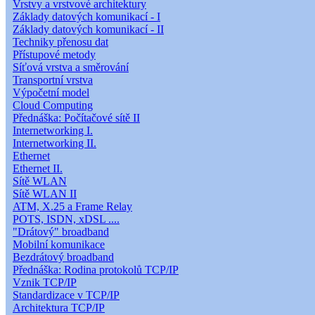
Vrstvy a vrstvové architektury
Základy datových komunikací - I
Základy datových komunikací - II
Techniky přenosu dat
Přístupové metody
Síťová vrstva a směrování
Transportní vrstva
Výpočetní model
Cloud Computing
Přednáška: Počítačové sítě II
Internetworking I.
Internetworking II.
Ethernet
Ethernet II.
Sítě WLAN
Sítě WLAN II
ATM, X.25 a Frame Relay
POTS, ISDN, xDSL ....
"Drátový" broadband
Mobilní komunikace
Bezdrátový broadband
Přednáška: Rodina protokolů TCP/IP
Vznik TCP/IP
Standardizace v TCP/IP
Architektura TCP/IP