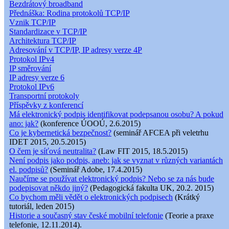
Bezdrátový broadband
Přednáška: Rodina protokolů TCP/IP
Vznik TCP/IP
Standardizace v TCP/IP
Architektura TCP/IP
Adresování v TCP/IP, IP adresy verze 4P
Protokol IPv4
IP směrování
IP adresy verze 6
Protokol IPv6
Transportní protokoly
Příspěvky z konferencí
Má elektronický podpis identifikovat podepsanou osobu? A pokud
ano: jak?
(konference ÚOOÚ, 2.6.2015)
Co je kybernetická bezpečnost?
(seminář AFCEA při veletrhu
IDET 2015, 20.5.2015)
O čem je síťová neutralita?
(Law FIT 2015, 18.5.2015)
Není podpis jako podpis, aneb: jak se vyznat v různých variantách
el. podpisů?
(Seminář Adobe, 17.4.2015)
Naučíme se používat elektronický podpis? Nebo se za nás bude
podepisovat někdo jiný?
(Pedagogická fakulta UK, 20.2. 2015)
Co bychom měli vědět o elektronických podpisech
(Krátký
tutoriál, leden 2015)
Historie a současný stav české mobilní telefonie
(Teorie a praxe
telefonie, 12.11.2014).