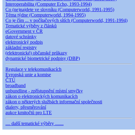
Interoperabilita (Computer Echo, 1993-1994)
Co (ne)najdete ve slovníku (Computerworld, 1991-1995)
Téma týdne (Computerworld, 1994-1995)
Co je čím ... v počítačových sítích (Computerworld, 1991-1994)
Tematické výběry z článků
eGovernment v ČR
datové schránky
elektronický podpis
základní registry
(elektronické) občanské průkazy
dynamické biometrické podpisy (DBP)
Regulace v telekomunikacích
Evropská unie a komise
ČTÚ
broadband
unbundling - zpřístupnění místní smyčky
zákon o elektronických komunikacích
zákon o některých službách informační společnosti
dialery, přesměrování
aukce kmitočtů pro LTE
.... další tematické výběry .......