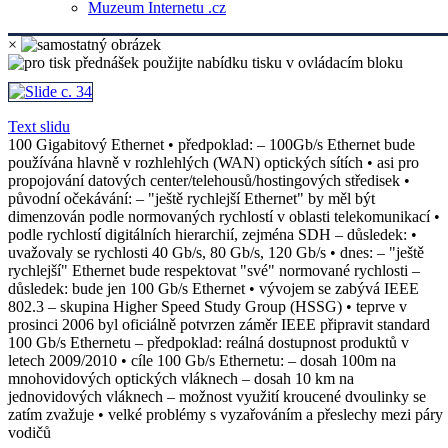
Muzeum Internetu .cz
×
Text slidu
100 Gigabitový Ethernet • předpoklad: – 100Gb/s Ethernet bude
používána hlavně v rozhlehlých (WAN) optických sítích • asi pro
propojování datových center/telehousů/hostingových středisek •
původní očekávání: – "ještě rychlejší Ethernet" by měl být
dimenzován podle normovaných rychlostí v oblasti telekomunikací •
podle rychlostí digitálních hierarchií, zejména SDH – důsledek: •
uvažovaly se rychlosti 40 Gb/s, 80 Gb/s, 120 Gb/s • dnes: – "ještě
rychlejší" Ethernet bude respektovat "své" normované rychlosti –
důsledek: bude jen 100 Gb/s Ethernet • vývojem se zabývá IEEE
802.3 – skupina Higher Speed Study Group (HSSG) • teprve v
prosinci 2006 byl oficiálně potvrzen záměr IEEE připravit standard
100 Gb/s Ethernetu – předpoklad: reálná dostupnost produktů v
letech 2009/2010 • cíle 100 Gb/s Ethernetu: – dosah 100m na
mnohovidových optických vláknech – dosah 10 km na
jednovidových vláknech – možnost využití kroucené dvoulinky se
zatím zvažuje • velké problémy s vyzařováním a přeslechy mezi páry
vodičů