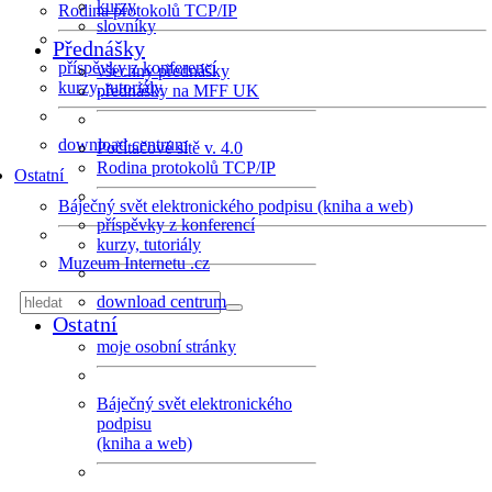
kurzy
Rodina protokolů TCP/IP
slovníky
Přednášky
příspěvky z konferencí
všechny přednášky
kurzy, tutoriály
přednášky na MFF UK
download centrum
Počítačové sítě v. 4.0
Rodina protokolů TCP/IP
Ostatní
Báječný svět elektronického podpisu (kniha a web)
příspěvky z konferencí
kurzy, tutoriály
Muzeum Internetu .cz
download centrum
Ostatní
moje osobní stránky
Báječný svět elektronického
podpisu
(kniha a web)