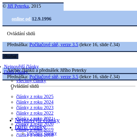
©
Jiří Peterka
, 2015
online od
12.9.1996
Ovládání slidů
Přednáška:
Počítačové sítě, verze 3.5
(lekce 16, slide č.34)
Rozbal
Nejnovější články
Archiv článků a přednášek Jiřího Peterky
Další články
Přednáška:
Počítačové sítě, verze 3.5
(lekce 16, slide č.34)
všechny články
Ovládání slidů
články z roku 2025
články z roku 2024
články z roku 2023
články z roku 2022
články z roku 2021
Nejnovější články
články z roku 2020
Další články
články z roku 2019
všechny články
články z roku 2018