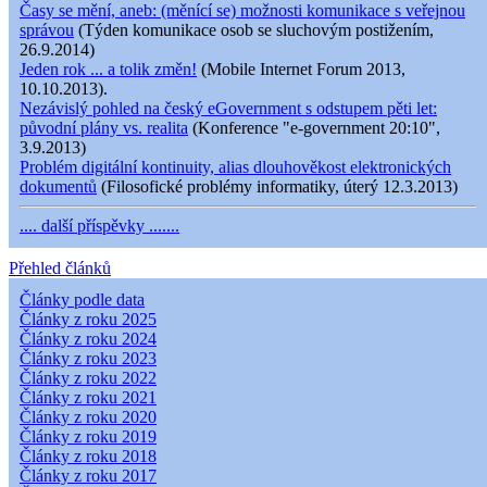
Časy se mění, aneb: (měnící se) možnosti komunikace s veřejnou
správou
(Týden komunikace osob se sluchovým postižením,
26.9.2014)
Jeden rok ... a tolik změn!
(Mobile Internet Forum 2013,
10.10.2013).
Nezávislý pohled na český eGovernment s odstupem pěti let:
původní plány vs. realita
(Konference "e-government 20:10",
3.9.2013)
Problém digitální kontinuity, alias dlouhověkost elektronických
dokumentů
(Filosofické problémy informatiky, úterý 12.3.2013)
.... další příspěvky .......
Přehled článků
Články podle data
Články z roku 2025
Články z roku 2024
Články z roku 2023
Články z roku 2022
Články z roku 2021
Články z roku 2020
Články z roku 2019
Články z roku 2018
Články z roku 2017