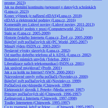
prostor, 2023)
Jak na digitální kontinuitu (nejenom) v datových schránkách
(Lupa.cz, 2023)
Konec výjimek (z nařízení eIDAS)(Lupa.cz, 2018)
eIDAS a elektronické podpisy (Lupa.cz, 2016)
Komentáře pro Lidové noviny (Lidové noviny, 2011-2013)
Elektronický podpis v praxi (Computerworld, 2012)
Stalo se (Lupa.cz, 2005-2009)
Historie českého Internetu (Lupa.cz, Živě .cz, 2005-2008)
Báječný svět počítačových sítí (PC World, 2005-2007)
Minulý týden (ISDN.cz, 2003-2005)
Neslavné výroky slavných (Lupa.cz, 2002)
Od starého dobrého telefonu až k ADSL (Lupa.cz, 2002)
Bohatství místních smyček (Telefon, 2001)
Liberalizace našich telekomunikací (ISDN.cz, 2001)
Jak správně m(a)ilovat? (Profit, 2001)
Jak a za kolik na Internet? (SWN, 2000-2001)
Názvoslovné omyly světa počítačů (Novinky.cz, 2000)
Báječný svět počítačových sítí (Novinky.cz, 1999)
Počítačová encyklopedie (Chipweek, 1998)
Elektronický slovník J. Peterky (Media server, 1997)
Principy počítačových sítí (Chipweek, 1996-1997)
Zajímavosti z Internetu (Chipweek, 1997-1998)
Toulky Internetem (Chipweek, 1995-1997)
Co to znamená, když se řekne ......(Chipweek, 1995-1997)