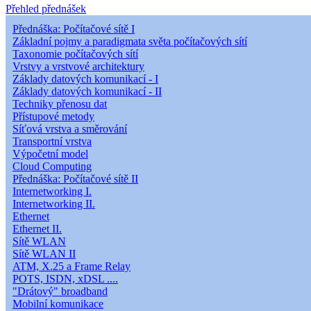
Přehled přednášek
Přednáška: Počítačové sítě I
Základní pojmy a paradigmata světa počítačových sítí
Taxonomie počítačových sítí
Vrstvy a vrstvové architektury
Základy datových komunikací - I
Základy datových komunikací - II
Techniky přenosu dat
Přístupové metody
Síťová vrstva a směrování
Transportní vrstva
Výpočetní model
Cloud Computing
Přednáška: Počítačové sítě II
Internetworking I.
Internetworking II.
Ethernet
Ethernet II.
Sítě WLAN
Sítě WLAN II
ATM, X.25 a Frame Relay
POTS, ISDN, xDSL ....
"Drátový" broadband
Mobilní komunikace