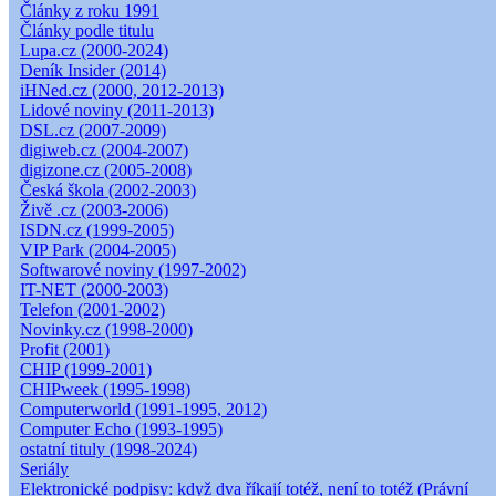
Články z roku 1991
Články podle titulu
Lupa.cz (2000-2024)
Deník Insider (2014)
iHNed.cz (2000, 2012-2013)
Lidové noviny (2011-2013)
DSL.cz (2007-2009)
digiweb.cz (2004-2007)
digizone.cz (2005-2008)
Česká škola (2002-2003)
Živě .cz (2003-2006)
ISDN.cz (1999-2005)
VIP Park (2004-2005)
Softwarové noviny (1997-2002)
IT-NET (2000-2003)
Telefon (2001-2002)
Novinky.cz (1998-2000)
Profit (2001)
CHIP (1999-2001)
CHIPweek (1995-1998)
Computerworld (1991-1995, 2012)
Computer Echo (1993-1995)
ostatní tituly (1998-2024)
Seriály
Elektronické podpisy: když dva říkají totéž, není to totéž (Právní