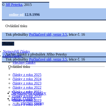
©
Jiří Peterka
, 2015
online od
12.9.1996
Ovládání tisku
Tisk přednášky
Počítačové sítě, verze 3.5
, lekce č. 16
Rozbal
Nejnovější články
Archiv článků a přednášek Jiřího Peterky
Další články
Tisk přednášky
Počítačové sítě, verze 3.5
, lekce č. 16
všechny články
Ovládání tisku
články z roku 2025
články z roku 2024
články z roku 2023
články z roku 2022
články z roku 2021
Nejnovější články
články z roku 2020
Další články
články z roku 2019
všechny články
články z roku 2018