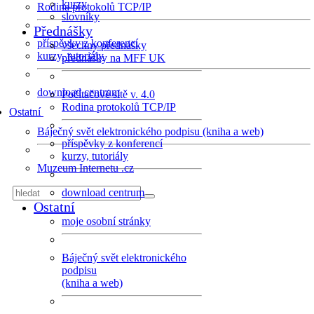
kurzy
Rodina protokolů TCP/IP
slovníky
Přednášky
příspěvky z konferencí
všechny přednášky
kurzy, tutoriály
přednášky na MFF UK
download centrum
Počítačové sítě v. 4.0
Rodina protokolů TCP/IP
Ostatní
Báječný svět elektronického podpisu (kniha a web)
příspěvky z konferencí
kurzy, tutoriály
Muzeum Internetu .cz
download centrum
Ostatní
moje osobní stránky
Báječný svět elektronického
podpisu
(kniha a web)