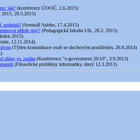
no: jak?
(konference ÚOOÚ, 2.6.2015)
 2015, 20.5.2015)
l. podpisů?
(Seminář Adobe, 17.4.2015)
episovat někdo jiný?
(Pedagogická fakulta UK, 20.2. 2015)
 leden 2015)
fonie, 12.11.2014).
právou
(Týden komunikace osob se sluchovým postižením, 26.9.2014)
).
 plány vs. realita
(Konference "e-government 20:10", 3.9.2013)
kumentů
(Filosofické problémy informatiky, úterý 12.3.2013)