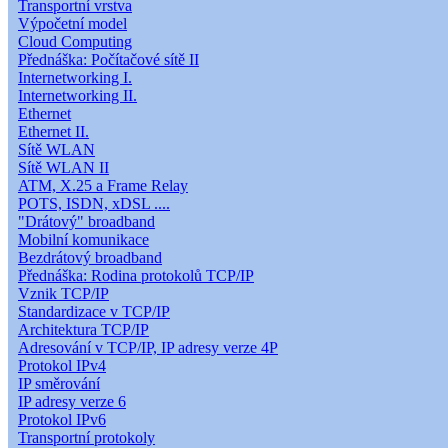
Transportní vrstva
Výpočetní model
Cloud Computing
Přednáška: Počítačové sítě II
Internetworking I.
Internetworking II.
Ethernet
Ethernet II.
Sítě WLAN
Sítě WLAN II
ATM, X.25 a Frame Relay
POTS, ISDN, xDSL ....
"Drátový" broadband
Mobilní komunikace
Bezdrátový broadband
Přednáška: Rodina protokolů TCP/IP
Vznik TCP/IP
Standardizace v TCP/IP
Architektura TCP/IP
Adresování v TCP/IP, IP adresy verze 4P
Protokol IPv4
IP směrování
IP adresy verze 6
Protokol IPv6
Transportní protokoly