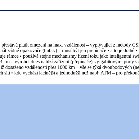
tu přestává platit omezení na max. vzdálenost – vyplývající z metody
ít žádné opakovače (hub-y) – musí být jen přepínače • a to je drahé • ře
uje rámce • používá stejné mechanismy řízení toku jako inteligentní swit
 – výrobci dnes nabízí zařízení (přepínače) s gigabitovými porty s do
 již dosaženo vzdálenosti přes 1000 km – vše se týká dvoubodových (ne
sítí • kde vychází lacinější a jednodušší než např. ATM – pro překonán