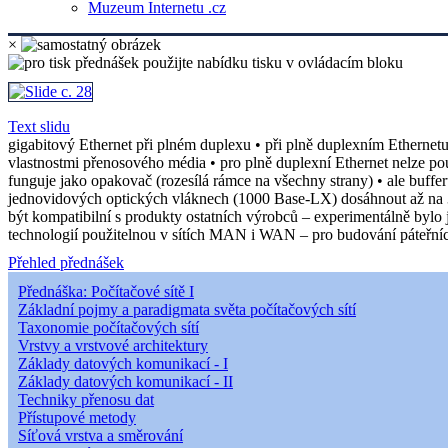
Muzeum Internetu .cz
×
Text slidu
gigabitový Ethernet při plném duplexu • při plně duplexním Etherne
vlastnostmi přenosového média • pro plně duplexní Ethernet nelze použ
funguje jako opakovač (rozesílá rámce na všechny strany) • ale buffer
jednovidových optických vláknech (1000 Base-LX) dosáhnout až na 3 km
být kompatibilní s produkty ostatních výrobců – experimentálně bylo
technologií použitelnou v sítích MAN i WAN – pro budování páteřních 
Přehled přednášek
Přednáška: Počítačové sítě I
Základní pojmy a paradigmata světa počítačových sítí
Taxonomie počítačových sítí
Vrstvy a vrstvové architektury
Základy datových komunikací - I
Základy datových komunikací - II
Techniky přenosu dat
Přístupové metody
Síťová vrstva a směrování