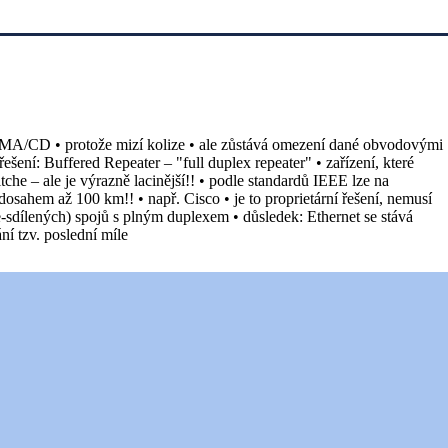
 CSMA/CD • protože mizí kolize • ale zůstává omezení dané obvodovými
šení: Buffered Repeater – "full duplex repeater" • zařízení, které
che – ale je výrazně lacinější!! • podle standardů IEEE lze na
sahem až 100 km!! • např. Cisco • je to proprietární řešení, nemusí
-sdílených) spojů s plným duplexem • důsledek: Ethernet se stává
í tzv. poslední míle