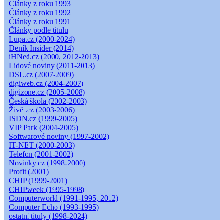
Články z roku 1993
Články z roku 1992
Články z roku 1991
Články podle titulu
Lupa.cz (2000-2024)
Deník Insider (2014)
iHNed.cz (2000, 2012-2013)
Lidové noviny (2011-2013)
DSL.cz (2007-2009)
digiweb.cz (2004-2007)
digizone.cz (2005-2008)
Česká škola (2002-2003)
Živě .cz (2003-2006)
ISDN.cz (1999-2005)
VIP Park (2004-2005)
Softwarové noviny (1997-2002)
IT-NET (2000-2003)
Telefon (2001-2002)
Novinky.cz (1998-2000)
Profit (2001)
CHIP (1999-2001)
CHIPweek (1995-1998)
Computerworld (1991-1995, 2012)
Computer Echo (1993-1995)
ostatní tituly (1998-2024)