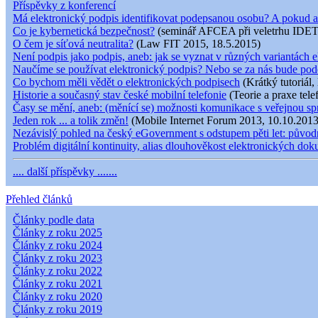
Příspěvky z konferencí
Má elektronický podpis identifikovat podepsanou osobu? A pokud a
Co je kybernetická bezpečnost?
(seminář AFCEA při veletrhu IDET
O čem je síťová neutralita?
(Law FIT 2015, 18.5.2015)
Není podpis jako podpis, aneb: jak se vyznat v různých variantách e
Naučíme se používat elektronický podpis? Nebo se za nás bude pod
Co bychom měli vědět o elektronických podpisech
(Krátký tutoriál,
Historie a současný stav české mobilní telefonie
(Teorie a praxe tele
Časy se mění, aneb: (měnící se) možnosti komunikace s veřejnou s
Jeden rok ... a tolik změn!
(Mobile Internet Forum 2013, 10.10.2013
Nezávislý pohled na český eGovernment s odstupem pěti let: původní
Problém digitální kontinuity, alias dlouhověkost elektronických do
.... další příspěvky .......
Přehled článků
Články podle data
Články z roku 2025
Články z roku 2024
Články z roku 2023
Články z roku 2022
Články z roku 2021
Články z roku 2020
Články z roku 2019