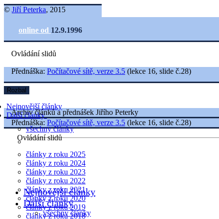
©
Jiří Peterka
, 2015
online od
12.9.1996
Ovládání slidů
Přednáška:
Počítačové sítě, verze 3.5
(lekce 16, slide č.28)
Rozbal
Nejnovější články
Archiv článků a přednášek Jiřího Peterky
Další články
Přednáška:
Počítačové sítě, verze 3.5
(lekce 16, slide č.28)
všechny články
Ovládání slidů
články z roku 2025
články z roku 2024
články z roku 2023
články z roku 2022
články z roku 2021
Nejnovější články
články z roku 2020
Další články
články z roku 2019
všechny články
články z roku 2018