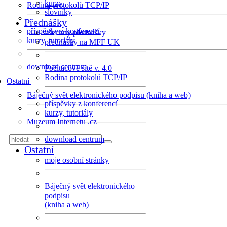
kurzy
Rodina protokolů TCP/IP
slovníky
Přednášky
příspěvky z konferencí
všechny přednášky
kurzy, tutoriály
přednášky na MFF UK
download centrum
Počítačové sítě v. 4.0
Rodina protokolů TCP/IP
Ostatní
Báječný svět elektronického podpisu (kniha a web)
příspěvky z konferencí
kurzy, tutoriály
Muzeum Internetu .cz
download centrum
Ostatní
moje osobní stránky
Báječný svět elektronického
podpisu
(kniha a web)