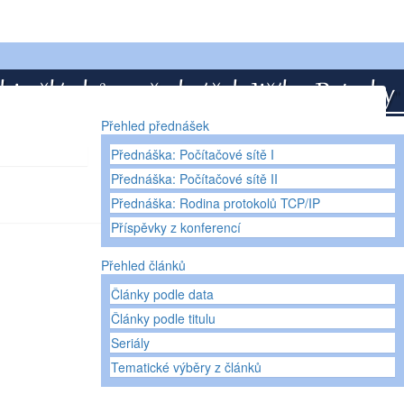
Přehled přednášek
Přednáška: Počítačové sítě I
Přednáška: Počítačové sítě II
Přednáška: Rodina protokolů TCP/IP
Příspěvky z konferencí
Přehled článků
Články podle data
Články podle titulu
Seriály
Tematické výběry z článků