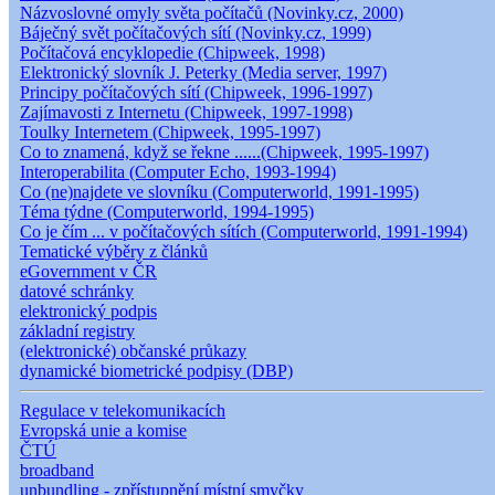
Názvoslovné omyly světa počítačů (Novinky.cz, 2000)
Báječný svět počítačových sítí (Novinky.cz, 1999)
Počítačová encyklopedie (Chipweek, 1998)
Elektronický slovník J. Peterky (Media server, 1997)
Principy počítačových sítí (Chipweek, 1996-1997)
Zajímavosti z Internetu (Chipweek, 1997-1998)
Toulky Internetem (Chipweek, 1995-1997)
Co to znamená, když se řekne ......(Chipweek, 1995-1997)
Interoperabilita (Computer Echo, 1993-1994)
Co (ne)najdete ve slovníku (Computerworld, 1991-1995)
Téma týdne (Computerworld, 1994-1995)
Co je čím ... v počítačových sítích (Computerworld, 1991-1994)
Tematické výběry z článků
eGovernment v ČR
datové schránky
elektronický podpis
základní registry
(elektronické) občanské průkazy
dynamické biometrické podpisy (DBP)
Regulace v telekomunikacích
Evropská unie a komise
ČTÚ
broadband
unbundling - zpřístupnění místní smyčky