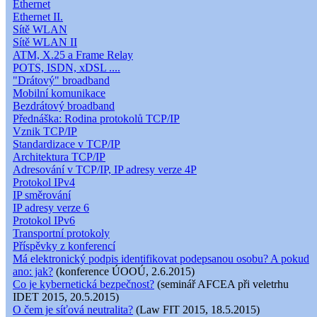
Ethernet
Ethernet II.
Sítě WLAN
Sítě WLAN II
ATM, X.25 a Frame Relay
POTS, ISDN, xDSL ....
"Drátový" broadband
Mobilní komunikace
Bezdrátový broadband
Přednáška: Rodina protokolů TCP/IP
Vznik TCP/IP
Standardizace v TCP/IP
Architektura TCP/IP
Adresování v TCP/IP, IP adresy verze 4P
Protokol IPv4
IP směrování
IP adresy verze 6
Protokol IPv6
Transportní protokoly
Příspěvky z konferencí
Má elektronický podpis identifikovat podepsanou osobu? A pokud
ano: jak?
(konference ÚOOÚ, 2.6.2015)
Co je kybernetická bezpečnost?
(seminář AFCEA při veletrhu
IDET 2015, 20.5.2015)
O čem je síťová neutralita?
(Law FIT 2015, 18.5.2015)