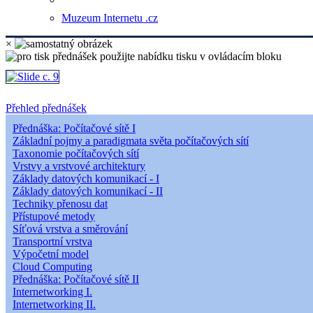
Muzeum Internetu .cz
×
Přehled přednášek
Přednáška: Počítačové sítě I
Základní pojmy a paradigmata světa počítačových sítí
Taxonomie počítačových sítí
Vrstvy a vrstvové architektury
Základy datových komunikací - I
Základy datových komunikací - II
Techniky přenosu dat
Přístupové metody
Síťová vrstva a směrování
Transportní vrstva
Výpočetní model
Cloud Computing
Přednáška: Počítačové sítě II
Internetworking I.
Internetworking II.