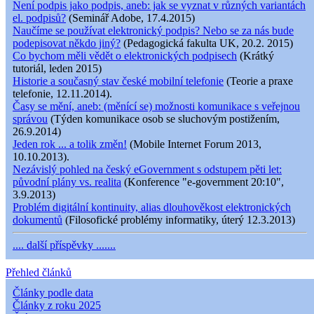
Není podpis jako podpis, aneb: jak se vyznat v různých variantách
el. podpisů?
(Seminář Adobe, 17.4.2015)
Naučíme se používat elektronický podpis? Nebo se za nás bude
podepisovat někdo jiný?
(Pedagogická fakulta UK, 20.2. 2015)
Co bychom měli vědět o elektronických podpisech
(Krátký
tutoriál, leden 2015)
Historie a současný stav české mobilní telefonie
(Teorie a praxe
telefonie, 12.11.2014).
Časy se mění, aneb: (měnící se) možnosti komunikace s veřejnou
správou
(Týden komunikace osob se sluchovým postižením,
26.9.2014)
Jeden rok ... a tolik změn!
(Mobile Internet Forum 2013,
10.10.2013).
Nezávislý pohled na český eGovernment s odstupem pěti let:
původní plány vs. realita
(Konference "e-government 20:10",
3.9.2013)
Problém digitální kontinuity, alias dlouhověkost elektronických
dokumentů
(Filosofické problémy informatiky, úterý 12.3.2013)
.... další příspěvky .......
Přehled článků
Články podle data
Články z roku 2025