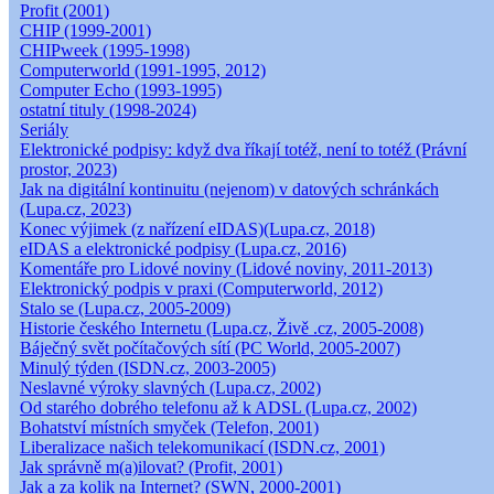
Profit (2001)
CHIP (1999-2001)
CHIPweek (1995-1998)
Computerworld (1991-1995, 2012)
Computer Echo (1993-1995)
ostatní tituly (1998-2024)
Seriály
Elektronické podpisy: když dva říkají totéž, není to totéž (Právní
prostor, 2023)
Jak na digitální kontinuitu (nejenom) v datových schránkách
(Lupa.cz, 2023)
Konec výjimek (z nařízení eIDAS)(Lupa.cz, 2018)
eIDAS a elektronické podpisy (Lupa.cz, 2016)
Komentáře pro Lidové noviny (Lidové noviny, 2011-2013)
Elektronický podpis v praxi (Computerworld, 2012)
Stalo se (Lupa.cz, 2005-2009)
Historie českého Internetu (Lupa.cz, Živě .cz, 2005-2008)
Báječný svět počítačových sítí (PC World, 2005-2007)
Minulý týden (ISDN.cz, 2003-2005)
Neslavné výroky slavných (Lupa.cz, 2002)
Od starého dobrého telefonu až k ADSL (Lupa.cz, 2002)
Bohatství místních smyček (Telefon, 2001)
Liberalizace našich telekomunikací (ISDN.cz, 2001)
Jak správně m(a)ilovat? (Profit, 2001)
Jak a za kolik na Internet? (SWN, 2000-2001)