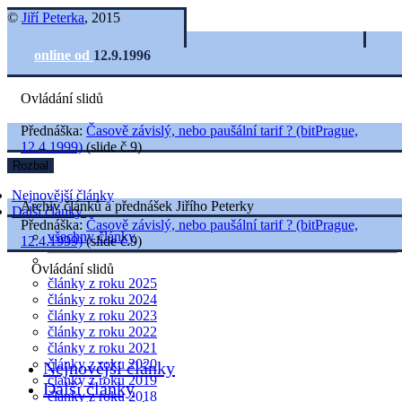
©
Jiří Peterka
, 2015
online od
12.9.1996
Ovládání slidů
Přednáška:
Časově závislý, nebo paušální tarif ? (bitPrague,
12.4.1999)
(slide č.9)
Rozbal
Nejnovější články
Archiv článků a přednášek Jiřího Peterky
Další články
Přednáška:
Časově závislý, nebo paušální tarif ? (bitPrague,
všechny články
12.4.1999)
(slide č.9)
Ovládání slidů
články z roku 2025
články z roku 2024
články z roku 2023
články z roku 2022
články z roku 2021
články z roku 2020
Nejnovější články
články z roku 2019
Další články
články z roku 2018