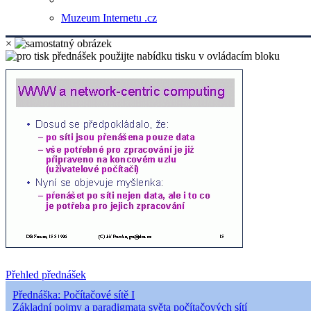
Muzeum Internetu .cz
×
Přehled přednášek
Přednáška: Počítačové sítě I
Základní pojmy a paradigmata světa počítačových sítí