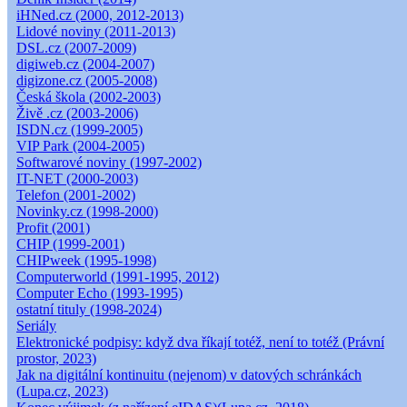
iHNed.cz (2000, 2012-2013)
Lidové noviny (2011-2013)
DSL.cz (2007-2009)
digiweb.cz (2004-2007)
digizone.cz (2005-2008)
Česká škola (2002-2003)
Živě .cz (2003-2006)
ISDN.cz (1999-2005)
VIP Park (2004-2005)
Softwarové noviny (1997-2002)
IT-NET (2000-2003)
Telefon (2001-2002)
Novinky.cz (1998-2000)
Profit (2001)
CHIP (1999-2001)
CHIPweek (1995-1998)
Computerworld (1991-1995, 2012)
Computer Echo (1993-1995)
ostatní tituly (1998-2024)
Seriály
Elektronické podpisy: když dva říkají totéž, není to totéž (Právní
prostor, 2023)
Jak na digitální kontinuitu (nejenom) v datových schránkách
(Lupa.cz, 2023)