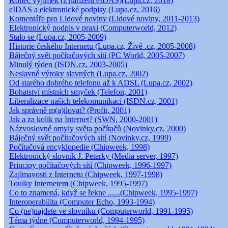
Konec výjimek (z nařízení eIDAS)(Lupa.cz, 2018)
eIDAS a elektronické podpisy (Lupa.cz, 2016)
Komentáře pro Lidové noviny (Lidové noviny, 2011-2013)
Elektronický podpis v praxi (Computerworld, 2012)
Stalo se (Lupa.cz, 2005-2009)
Historie českého Internetu (Lupa.cz, Živě .cz, 2005-2008)
Báječný svět počítačových sítí (PC World, 2005-2007)
Minulý týden (ISDN.cz, 2003-2005)
Neslavné výroky slavných (Lupa.cz, 2002)
Od starého dobrého telefonu až k ADSL (Lupa.cz, 2002)
Bohatství místních smyček (Telefon, 2001)
Liberalizace našich telekomunikací (ISDN.cz, 2001)
Jak správně m(a)ilovat? (Profit, 2001)
Jak a za kolik na Internet? (SWN, 2000-2001)
Názvoslovné omyly světa počítačů (Novinky.cz, 2000)
Báječný svět počítačových sítí (Novinky.cz, 1999)
Počítačová encyklopedie (Chipweek, 1998)
Elektronický slovník J. Peterky (Media server, 1997)
Principy počítačových sítí (Chipweek, 1996-1997)
Zajímavosti z Internetu (Chipweek, 1997-1998)
Toulky Internetem (Chipweek, 1995-1997)
Co to znamená, když se řekne ......(Chipweek, 1995-1997)
Interoperabilita (Computer Echo, 1993-1994)
Co (ne)najdete ve slovníku (Computerworld, 1991-1995)
Téma týdne (Computerworld, 1994-1995)