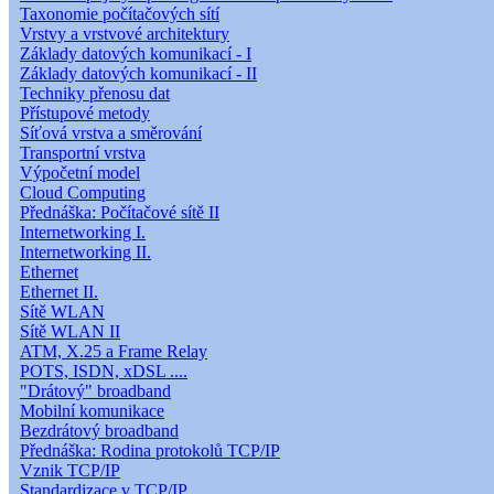
Taxonomie počítačových sítí
Vrstvy a vrstvové architektury
Základy datových komunikací - I
Základy datových komunikací - II
Techniky přenosu dat
Přístupové metody
Síťová vrstva a směrování
Transportní vrstva
Výpočetní model
Cloud Computing
Přednáška: Počítačové sítě II
Internetworking I.
Internetworking II.
Ethernet
Ethernet II.
Sítě WLAN
Sítě WLAN II
ATM, X.25 a Frame Relay
POTS, ISDN, xDSL ....
"Drátový" broadband
Mobilní komunikace
Bezdrátový broadband
Přednáška: Rodina protokolů TCP/IP
Vznik TCP/IP
Standardizace v TCP/IP