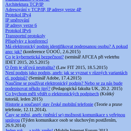
Architektura TCP/IP
Adresování v TCP/IP, IP adresy verze 4P
Protokol IPv4
IP směrování
IP adresy verze 6
Protokol IPv6
Transportní protokoly
Příspěvky z konferencí
Má elektronický podpis identifikovat podepsanou osobu? A pokud
ano: jak?
(konference ÚOOÚ, 2.6.2015)
Co je kybernetická bezpečnost?
(seminář AFCEA při veletrhu
IDET 2015, 20.5.2015)
O čem je síťová neutralita?
(Law FIT 2015, 18.5.2015)
Není podpis jako podpis, aneb: jak se vyznat v různých variantách
el. podpisů?
(Seminář Adobe, 17.4.2015)
Naučíme se používat elektronický podpis? Nebo se za nás bude
podepisovat někdo jiný?
(Pedagogická fakulta UK, 20.2. 2015)
Co bychom měli vědět o elektronických podpisech
(Krátký
tutoriál, leden 2015)
Historie a současný stav české mobilní telefonie
(Teorie a praxe
telefonie, 12.11.2014).
Časy se mění, aneb: (měnící se) možnosti komunikace s veřejnou
správou
(Týden komunikace osob se sluchovým postižením,
26.9.2014)
Jeden rok ... a tolik změn!
(Mobile Internet Forum 2013,