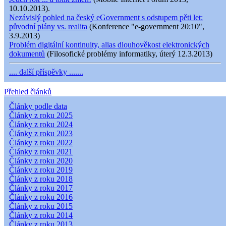
10.10.2013).
Nezávislý pohled na český eGovernment s odstupem pěti let:
původní plány vs. realita
(Konference "e-government 20:10",
3.9.2013)
Problém digitální kontinuity, alias dlouhověkost elektronických
dokumentů
(Filosofické problémy informatiky, úterý 12.3.2013)
.... další příspěvky .......
Přehled článků
Články podle data
Články z roku 2025
Články z roku 2024
Články z roku 2023
Články z roku 2022
Články z roku 2021
Články z roku 2020
Články z roku 2019
Články z roku 2018
Články z roku 2017
Články z roku 2016
Články z roku 2015
Články z roku 2014
Články z roku 2013