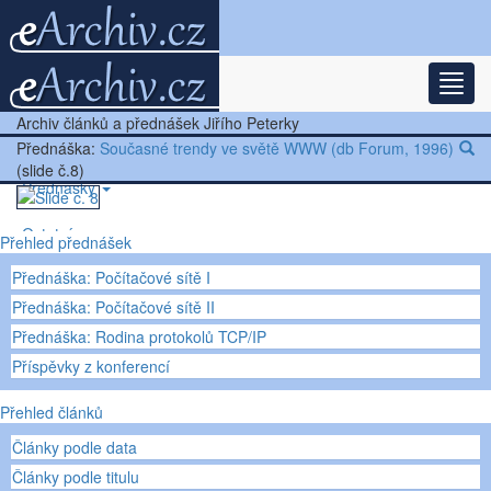
Rozba
Nejnovější články
Archiv článků a přednášek Jiřího Peterky
Další články
Přednáška:
Současné trendy ve světě WWW (db Forum, 1996)
(slide č.8)
Přednášky
Ostatní
Přehled přednášek
Přednáška: Počítačové sítě I
Přednáška: Počítačové sítě II
Přednáška: Rodina protokolů TCP/IP
Příspěvky z konferencí
Přehled článků
Články podle data
Články podle titulu