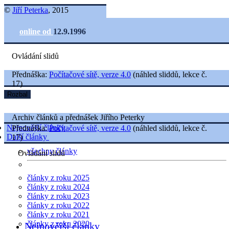
©
Jiří Peterka
, 2015
online od
12.9.1996
Ovládání slidů
Přednáška:
Počítačové sítě, verze 4.0
(náhled sliddů, lekce č.
17)
Rozbal
Archiv článků a přednášek Jiřího Peterky
Nejnovější články
Přednáška:
Počítačové sítě, verze 4.0
(náhled sliddů, lekce č.
Další články
17)
všechny články
Ovládání slidů
články z roku 2025
články z roku 2024
články z roku 2023
články z roku 2022
články z roku 2021
články z roku 2020
Nejnovější články