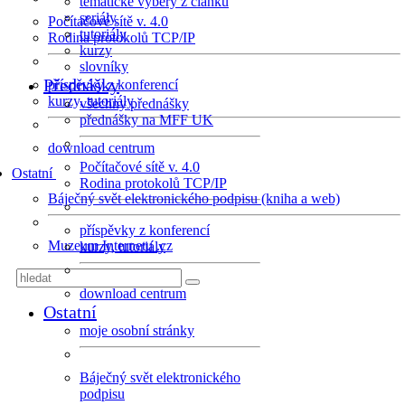
tematické výběry z článků
seriály
Počítačové sítě v. 4.0
tutoriály
Rodina protokolů TCP/IP
kurzy
slovníky
Přednášky
příspěvky z konferencí
kurzy, tutoriály
všechny přednášky
přednášky na MFF UK
download centrum
Počítačové sítě v. 4.0
Ostatní
Rodina protokolů TCP/IP
Báječný svět elektronického podpisu (kniha a web)
příspěvky z konferencí
Muzeum Internetu .cz
kurzy, tutoriály
download centrum
Ostatní
moje osobní stránky
Báječný svět elektronického
podpisu