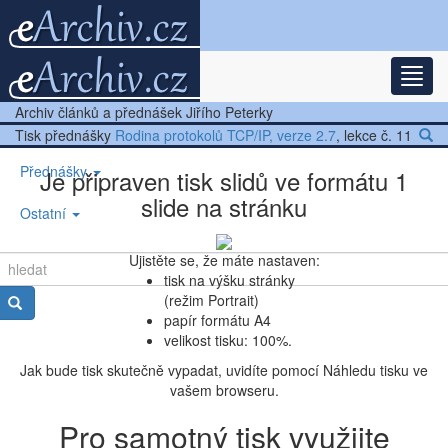
Rozba
Nejnovější články
Archiv článků a přednášek Jiřího Peterky
Další články
Tisk přednášky
Rodina protokolů TCP/IP, verze 2.7
, lekce č. 11
Přednášky
Je připraven tisk slidů ve formátu 1
slide na stránku
Ostatní
Ujistěte se, že máte nastaven:
tisk na výšku stránky
(režim Portrait)
papír formátu A4
velikost tisku: 100%.
Jak bude tisk skutečně vypadat, uvidíte pomocí Náhledu tisku ve
vašem browseru.
Pro samotný tisk využijte