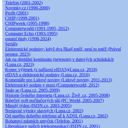
Telefon (2001-2002)
Novinky.cz (1998-2000)
Profit (2001)
CHIP (1999-2001)
CHIPweek (1995-1998)
Computerworld (1991-1995, 2012)
Computer Echo (1993-1995)
ostatní tituly (1998-2024)
Seriály
Elektronické podpisy: když dva říkají totéž, není to totéž (Právní
prostor, 2023)
Jak na digitální kontinuitu (nejenom) v datových schránkách
(Lupa.cz, 2023)
Konec výjimek (z nařízení eIDAS)(Lupa.cz, 2018)
eIDAS a elektronické podpisy (Lupa.cz, 2016)
Komentáře pro Lidové noviny (Lidové noviny, 2011-2013)
Elektronický podpis v praxi (Computerworld, 2012)
Stalo se (Lupa.cz, 2005-2009)
Historie českého Internetu (Lupa.cz, Živě .cz, 2005-2008)
Báječný svět počítačových sítí (PC World, 2005-2007)
Minulý týden (ISDN.cz, 2003-2005)
Neslavné výroky slavných (Lupa.cz, 2002)
Od starého dobrého telefonu až k ADSL (Lupa.cz, 2002)
Bohatství místních smyček (Telefon, 2001)
Liberalizace našich telekomunikací (ISDN.cz, 2001)