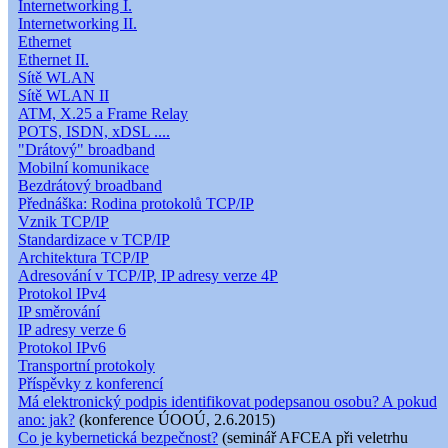
Internetworking I.
Internetworking II.
Ethernet
Ethernet II.
Sítě WLAN
Sítě WLAN II
ATM, X.25 a Frame Relay
POTS, ISDN, xDSL ....
"Drátový" broadband
Mobilní komunikace
Bezdrátový broadband
Přednáška: Rodina protokolů TCP/IP
Vznik TCP/IP
Standardizace v TCP/IP
Architektura TCP/IP
Adresování v TCP/IP, IP adresy verze 4P
Protokol IPv4
IP směrování
IP adresy verze 6
Protokol IPv6
Transportní protokoly
Příspěvky z konferencí
Má elektronický podpis identifikovat podepsanou osobu? A pokud
ano: jak?
(konference ÚOOÚ, 2.6.2015)
Co je kybernetická bezpečnost?
(seminář AFCEA při veletrhu