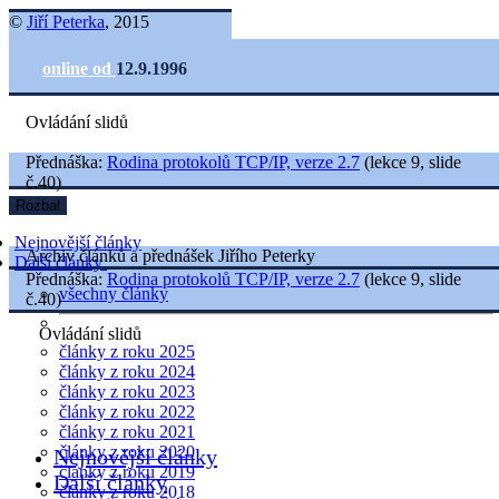
©
Jiří Peterka
, 2015
online od
12.9.1996
Ovládání slidů
Přednáška:
Rodina protokolů TCP/IP, verze 2.7
(lekce 9, slide
č.40)
Rozbal
Nejnovější články
Archiv článků a přednášek Jiřího Peterky
Další články
Přednáška:
Rodina protokolů TCP/IP, verze 2.7
(lekce 9, slide
všechny články
č.40)
Ovládání slidů
články z roku 2025
články z roku 2024
články z roku 2023
články z roku 2022
články z roku 2021
články z roku 2020
Nejnovější články
články z roku 2019
Další články
články z roku 2018