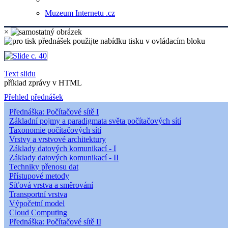
Muzeum Internetu .cz
×
Text slidu
příklad zprávy v HTML
Přehled přednášek
Přednáška: Počítačové sítě I
Základní pojmy a paradigmata světa počítačových sítí
Taxonomie počítačových sítí
Vrstvy a vrstvové architektury
Základy datových komunikací - I
Základy datových komunikací - II
Techniky přenosu dat
Přístupové metody
Síťová vrstva a směrování
Transportní vrstva
Výpočetní model
Cloud Computing
Přednáška: Počítačové sítě II