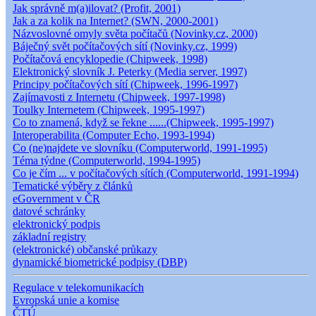
Jak správně m(a)ilovat? (Profit, 2001)
Jak a za kolik na Internet? (SWN, 2000-2001)
Názvoslovné omyly světa počítačů (Novinky.cz, 2000)
Báječný svět počítačových sítí (Novinky.cz, 1999)
Počítačová encyklopedie (Chipweek, 1998)
Elektronický slovník J. Peterky (Media server, 1997)
Principy počítačových sítí (Chipweek, 1996-1997)
Zajímavosti z Internetu (Chipweek, 1997-1998)
Toulky Internetem (Chipweek, 1995-1997)
Co to znamená, když se řekne ......(Chipweek, 1995-1997)
Interoperabilita (Computer Echo, 1993-1994)
Co (ne)najdete ve slovníku (Computerworld, 1991-1995)
Téma týdne (Computerworld, 1994-1995)
Co je čím ... v počítačových sítích (Computerworld, 1991-1994)
Tematické výběry z článků
eGovernment v ČR
datové schránky
elektronický podpis
základní registry
(elektronické) občanské průkazy
dynamické biometrické podpisy (DBP)
Regulace v telekomunikacích
Evropská unie a komise
ČTÚ