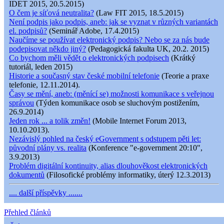
IDET 2015, 20.5.2015)
O čem je síťová neutralita?
(Law FIT 2015, 18.5.2015)
Není podpis jako podpis, aneb: jak se vyznat v různých variantách
el. podpisů?
(Seminář Adobe, 17.4.2015)
Naučíme se používat elektronický podpis? Nebo se za nás bude
podepisovat někdo jiný?
(Pedagogická fakulta UK, 20.2. 2015)
Co bychom měli vědět o elektronických podpisech
(Krátký
tutoriál, leden 2015)
Historie a současný stav české mobilní telefonie
(Teorie a praxe
telefonie, 12.11.2014).
Časy se mění, aneb: (měnící se) možnosti komunikace s veřejnou
správou
(Týden komunikace osob se sluchovým postižením,
26.9.2014)
Jeden rok ... a tolik změn!
(Mobile Internet Forum 2013,
10.10.2013).
Nezávislý pohled na český eGovernment s odstupem pěti let:
původní plány vs. realita
(Konference "e-government 20:10",
3.9.2013)
Problém digitální kontinuity, alias dlouhověkost elektronických
dokumentů
(Filosofické problémy informatiky, úterý 12.3.2013)
.... další příspěvky .......
Přehled článků