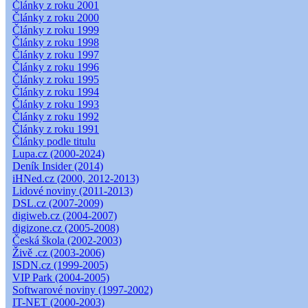
Články z roku 2001
Články z roku 2000
Články z roku 1999
Články z roku 1998
Články z roku 1997
Články z roku 1996
Články z roku 1995
Články z roku 1994
Články z roku 1993
Články z roku 1992
Články z roku 1991
Články podle titulu
Lupa.cz (2000-2024)
Deník Insider (2014)
iHNed.cz (2000, 2012-2013)
Lidové noviny (2011-2013)
DSL.cz (2007-2009)
digiweb.cz (2004-2007)
digizone.cz (2005-2008)
Česká škola (2002-2003)
Živě .cz (2003-2006)
ISDN.cz (1999-2005)
VIP Park (2004-2005)
Softwarové noviny (1997-2002)
IT-NET (2000-2003)