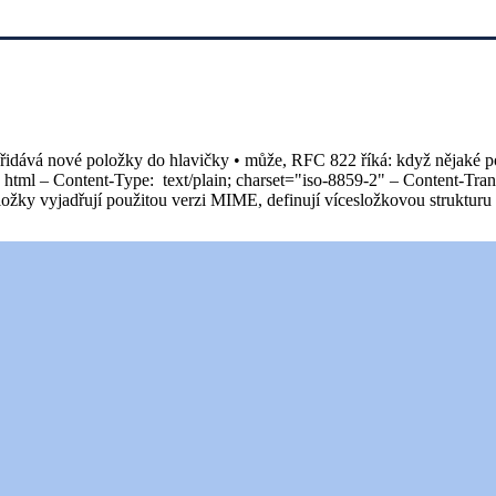
dává nové položky do hlavičky • může, RFC 822 říká: když nějaké polož
 v html – Content-Type: text/plain; charset="iso-8859-2" – Content-Tran
ožky vyjadřují použitou verzi MIME, definují vícesložkovou strukturu t