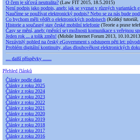
O čem je síťová neutralita?
(Law FIT 2015, 18.5.2015)
Není podpis jako podpis, aneb: jak se vyznat v různých variantách e
Naučíme se používat elektronický podpis? Nebo se za nás bude pod
Co bychom měli vědět o elektronických podpisech
(Krátký tutoriál,
Historie a současný stav české mobilní telefonie
(Teorie a praxe tele
Časy se mění, aneb: (měnící se) možnosti komunikace s veřejnou s
Jeden rok ... a tolik změn!
(Mobile Internet Forum 2013, 10.10.2013
Nezávislý pohled na český eGovernment s odstupem pěti let: původní
Problém digitální kontinuity, alias dlouhověkost elektronických do
.... další příspěvky .......
Přehled článků
Články podle data
Články z roku 2025
Články z roku 2024
Články z roku 2023
Články z roku 2022
Články z roku 2021
Články z roku 2020
Články z roku 2019
Články z roku 2018
Články z roku 2017
Články z roku 2016