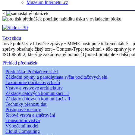
Muzeum Internetu .cz
×
Text slidu
nové položky v hlavičce zprávy • MIME postupuje inkrementálně – při
zprávy obsahuje čistý text – Content-Type: text/html • tělo zprávy je
ISO-8859-2, který je zakódovaný pomocí Quoted-printable • další pol
Přehled přednášek
Přednáška: Počítačové sítě I
Základní pojmy a paradigmata světa počítačových sítí
Taxonomie počítačových sítí
Vrstvy a vrstvové architektury
Základy datových komunikací - I
Základy datových komunikací - II
Techniky přenosu dat
Přístupové metody
Síťová vrstva a směrování
Transportní vrstva
Výpočetní model
Cloud Computing