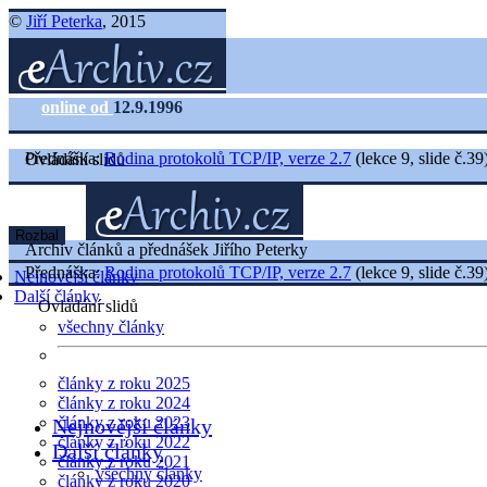
©
Jiří Peterka
, 2015
online od
12.9.1996
Přednáška:
Rodina protokolů TCP/IP, verze 2.7
(lekce 9, slide č.39
Ovládání slidů
Rozbal
Archiv článků a přednášek Jiřího Peterky
Přednáška:
Rodina protokolů TCP/IP, verze 2.7
(lekce 9, slide č.39
Nejnovější články
Další články
Ovládání slidů
všechny články
články z roku 2025
články z roku 2024
články z roku 2023
Nejnovější články
články z roku 2022
Další články
články z roku 2021
všechny články
články z roku 2020