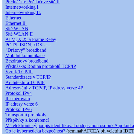
Přednáška: Počítačové sítě II
Internetworking I.
Internetworking II.
Ethernet
Ethernet II.
Sítě WLAN
Sítě WLAN II
ATM, X.25 a Frame Relay
POTS, ISDN, xDSL ....
"Drátový" broadband
Mobilní komunikace
Bezdrátový broadband
Přednáška: Rodina protokolů TCP/IP
Vznik TCP/IP
Standardizace v TCP/IP
Architektura TCP/IP
Adresování v TCP/IP, IP adresy verze 4P
Protokol IPv4
IP směrování
IP adresy verze 6
Protokol IPv6
Transportní protokoly
Příspěvky z konferencí
Má elektronický podpis identifikovat podepsanou osobu? A pokud a
Co je kybernetická bezpečnost?
(seminář AFCEA při veletrhu IDET