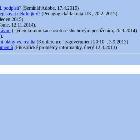
l. podpisů?
(Seminář Adobe, 17.4.2015)
episovat někdo jiný?
(Pedagogická fakulta UK, 20.2. 2015)
 leden 2015)
fonie, 12.11.2014).
právou
(Týden komunikace osob se sluchovým postižením, 26.9.2014)
).
 plány vs. realita
(Konference "e-government 20:10", 3.9.2013)
kumentů
(Filosofické problémy informatiky, úterý 12.3.2013)