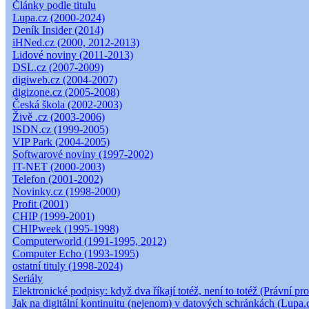
Články podle titulu
Lupa.cz (2000-2024)
Deník Insider (2014)
iHNed.cz (2000, 2012-2013)
Lidové noviny (2011-2013)
DSL.cz (2007-2009)
digiweb.cz (2004-2007)
digizone.cz (2005-2008)
Česká škola (2002-2003)
Živě .cz (2003-2006)
ISDN.cz (1999-2005)
VIP Park (2004-2005)
Softwarové noviny (1997-2002)
IT-NET (2000-2003)
Telefon (2001-2002)
Novinky.cz (1998-2000)
Profit (2001)
CHIP (1999-2001)
CHIPweek (1995-1998)
Computerworld (1991-1995, 2012)
Computer Echo (1993-1995)
ostatní tituly (1998-2024)
Seriály
Elektronické podpisy: když dva říkají totéž, není to totéž (Právní pro
Jak na digitální kontinuitu (nejenom) v datových schránkách (Lupa.