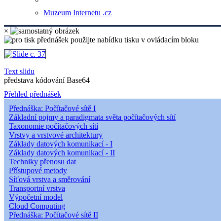
Muzeum Internetu .cz
×
Text slidu
představa kódování Base64
Přehled přednášek
Přednáška: Počítačové sítě I
Základní pojmy a paradigmata světa počítačových sítí
Taxonomie počítačových sítí
Vrstvy a vrstvové architektury
Základy datových komunikací - I
Základy datových komunikací - II
Techniky přenosu dat
Přístupové metody
Síťová vrstva a směrování
Transportní vrstva
Výpočetní model
Cloud Computing
Přednáška: Počítačové sítě II