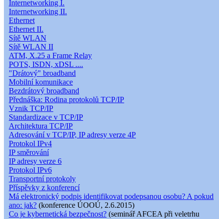
Internetworking I.
Internetworking II.
Ethernet
Ethernet II.
Sítě WLAN
Sítě WLAN II
ATM, X.25 a Frame Relay
POTS, ISDN, xDSL ....
"Drátový" broadband
Mobilní komunikace
Bezdrátový broadband
Přednáška: Rodina protokolů TCP/IP
Vznik TCP/IP
Standardizace v TCP/IP
Architektura TCP/IP
Adresování v TCP/IP, IP adresy verze 4P
Protokol IPv4
IP směrování
IP adresy verze 6
Protokol IPv6
Transportní protokoly
Příspěvky z konferencí
Má elektronický podpis identifikovat podepsanou osobu? A pokud
ano: jak?
(konference ÚOOÚ, 2.6.2015)
Co je kybernetická bezpečnost?
(seminář AFCEA při veletrhu