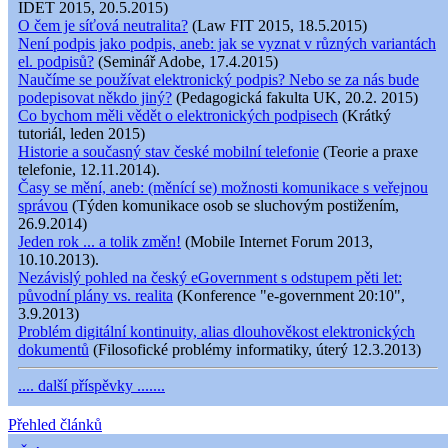
IDET 2015, 20.5.2015)
O čem je síťová neutralita?
(Law FIT 2015, 18.5.2015)
Není podpis jako podpis, aneb: jak se vyznat v různých variantách
el. podpisů?
(Seminář Adobe, 17.4.2015)
Naučíme se používat elektronický podpis? Nebo se za nás bude
podepisovat někdo jiný?
(Pedagogická fakulta UK, 20.2. 2015)
Co bychom měli vědět o elektronických podpisech
(Krátký
tutoriál, leden 2015)
Historie a současný stav české mobilní telefonie
(Teorie a praxe
telefonie, 12.11.2014).
Časy se mění, aneb: (měnící se) možnosti komunikace s veřejnou
správou
(Týden komunikace osob se sluchovým postižením,
26.9.2014)
Jeden rok ... a tolik změn!
(Mobile Internet Forum 2013,
10.10.2013).
Nezávislý pohled na český eGovernment s odstupem pěti let:
původní plány vs. realita
(Konference "e-government 20:10",
3.9.2013)
Problém digitální kontinuity, alias dlouhověkost elektronických
dokumentů
(Filosofické problémy informatiky, úterý 12.3.2013)
.... další příspěvky .......
Přehled článků