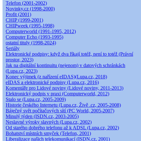
Telefon (2001-2002)
Novinky.cz (1998-2000)
Profit (2001)
CHIP (1999-2001)
CHIPweek (1995-1998)
Computerworld (1991-1995, 2012)
Computer Echo (1993-1995)
ostatní tituly (1998-2024)
Seriály
Elektronické podpisy: když dva říkají totéž, není to totéž (Právní
prostor, 2023)
Jak na digitální kontinuitu (nejenom) v datových schránkách
(Lupa.cz, 2023)
Konec výjimek (z nařízení eIDAS)(Lupa.cz, 2018)
eIDAS a elektronické podpisy (Lupa.cz, 2016)
Komentáře pro Lidové noviny (Lidové noviny, 2011-2013)
Elektronický podpis v praxi (Computerworld, 2012)
Stalo se (Lupa.cz, 2005-2009)
Historie českého Internetu (Lupa.cz, Živě .cz, 2005-2008)
Báječný svět počítačových sítí (PC World, 2005-2007)
Minulý týden (ISDN.cz, 2003-2005)
Neslavné výroky slavných (Lupa.cz, 2002)
Od starého dobrého telefonu až k ADSL (Lupa.cz, 2002)
Bohatství místních smyček (Telefon, 2001)
Liberalizace našich telekomunikací (ISDN.cz, 2001)