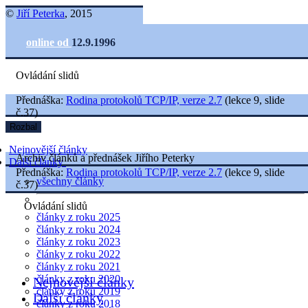
©
Jiří Peterka
, 2015
online od
12.9.1996
Ovládání slidů
Přednáška:
Rodina protokolů TCP/IP, verze 2.7
(lekce 9, slide
č.37)
Rozbal
Nejnovější články
Archiv článků a přednášek Jiřího Peterky
Další články
Přednáška:
Rodina protokolů TCP/IP, verze 2.7
(lekce 9, slide
všechny články
č.37)
Ovládání slidů
články z roku 2025
články z roku 2024
články z roku 2023
články z roku 2022
články z roku 2021
články z roku 2020
Nejnovější články
články z roku 2019
Další články
články z roku 2018