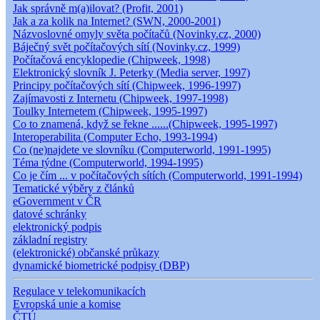
Jak správně m(a)ilovat? (Profit, 2001)
Jak a za kolik na Internet? (SWN, 2000-2001)
Názvoslovné omyly světa počítačů (Novinky.cz, 2000)
Báječný svět počítačových sítí (Novinky.cz, 1999)
Počítačová encyklopedie (Chipweek, 1998)
Elektronický slovník J. Peterky (Media server, 1997)
Principy počítačových sítí (Chipweek, 1996-1997)
Zajímavosti z Internetu (Chipweek, 1997-1998)
Toulky Internetem (Chipweek, 1995-1997)
Co to znamená, když se řekne ......(Chipweek, 1995-1997)
Interoperabilita (Computer Echo, 1993-1994)
Co (ne)najdete ve slovníku (Computerworld, 1991-1995)
Téma týdne (Computerworld, 1994-1995)
Co je čím ... v počítačových sítích (Computerworld, 1991-1994)
Tematické výběry z článků
eGovernment v ČR
datové schránky
elektronický podpis
základní registry
(elektronické) občanské průkazy
dynamické biometrické podpisy (DBP)
Regulace v telekomunikacích
Evropská unie a komise
ČTÚ