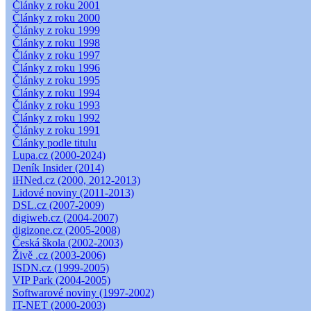
Články z roku 2001
Články z roku 2000
Články z roku 1999
Články z roku 1998
Články z roku 1997
Články z roku 1996
Články z roku 1995
Články z roku 1994
Články z roku 1993
Články z roku 1992
Články z roku 1991
Články podle titulu
Lupa.cz (2000-2024)
Deník Insider (2014)
iHNed.cz (2000, 2012-2013)
Lidové noviny (2011-2013)
DSL.cz (2007-2009)
digiweb.cz (2004-2007)
digizone.cz (2005-2008)
Česká škola (2002-2003)
Živě .cz (2003-2006)
ISDN.cz (1999-2005)
VIP Park (2004-2005)
Softwarové noviny (1997-2002)
IT-NET (2000-2003)