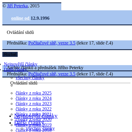
©
Jiří Peterka
, 2015
online od
12.9.1996
Ovládání slidů
Přednáška:
Počítačové sítě, verze 3.5
(lekce 17, slide č.4)
Rozbal
Nejnovější články
Archiv článků a přednášek Jiřího Peterky
Další články
Přednáška:
Počítačové sítě, verze 3.5
(lekce 17, slide č.4)
všechny články
Ovládání slidů
články z roku 2025
články z roku 2024
články z roku 2023
články z roku 2022
články z roku 2021
Nejnovější články
články z roku 2020
Další články
články z roku 2019
všechny články
články z roku 2018