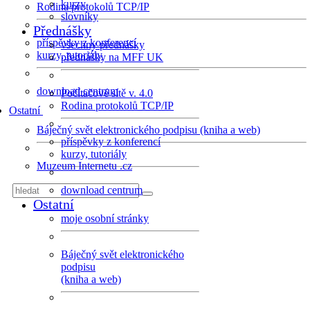
kurzy
Rodina protokolů TCP/IP
slovníky
Přednášky
příspěvky z konferencí
všechny přednášky
kurzy, tutoriály
přednášky na MFF UK
download centrum
Počítačové sítě v. 4.0
Rodina protokolů TCP/IP
Ostatní
Báječný svět elektronického podpisu (kniha a web)
příspěvky z konferencí
kurzy, tutoriály
Muzeum Internetu .cz
download centrum
Ostatní
moje osobní stránky
Báječný svět elektronického
podpisu
(kniha a web)