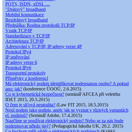
POTS, ISDN, xDSL ....
"Drátový" broadband
Mobilní komunikace
Bezdrátový broadband
Přednáška: Rodina protokolů TCP/IP
Vznik TCP/IP
Standardizace v TCP/IP
Architektura TCP/IP
Adresování v TCP/IP, IP adresy verze 4P
Protokol IPv4
IP směrování
IP adresy verze 6
Protokol IPv6
Transportní protokoly
Příspěvky z konferencí
Má elektronický podpis identifikovat podepsanou osobu? A pokud
ano: jak?
(konference ÚOOÚ, 2.6.2015)
Co je kybernetická bezpečnost?
(seminář AFCEA při veletrhu
IDET 2015, 20.5.2015)
O čem je síťová neutralita?
(Law FIT 2015, 18.5.2015)
Není podpis jako podpis, aneb: jak se vyznat v různých variantách
el. podpisů?
(Seminář Adobe, 17.4.2015)
Naučíme se používat elektronický podpis? Nebo se za nás bude
podepisovat někdo jiný?
(Pedagogická fakulta UK, 20.2. 2015)
Co bychom měli vědět o elektronických podpisech
(Krátký