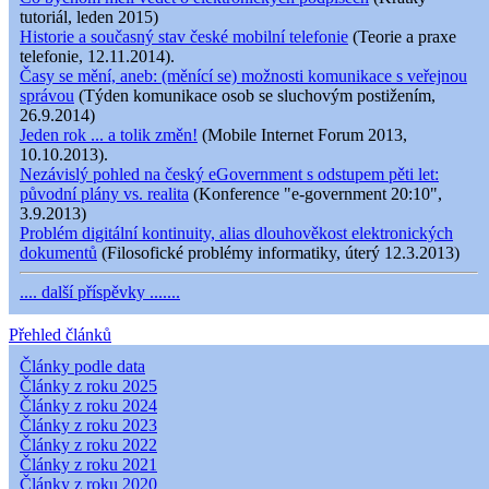
tutoriál, leden 2015)
Historie a současný stav české mobilní telefonie
(Teorie a praxe
telefonie, 12.11.2014).
Časy se mění, aneb: (měnící se) možnosti komunikace s veřejnou
správou
(Týden komunikace osob se sluchovým postižením,
26.9.2014)
Jeden rok ... a tolik změn!
(Mobile Internet Forum 2013,
10.10.2013).
Nezávislý pohled na český eGovernment s odstupem pěti let:
původní plány vs. realita
(Konference "e-government 20:10",
3.9.2013)
Problém digitální kontinuity, alias dlouhověkost elektronických
dokumentů
(Filosofické problémy informatiky, úterý 12.3.2013)
.... další příspěvky .......
Přehled článků
Články podle data
Články z roku 2025
Články z roku 2024
Články z roku 2023
Články z roku 2022
Články z roku 2021
Články z roku 2020