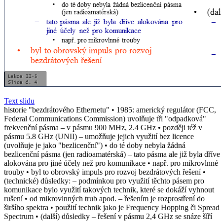
Text slidu
historie "bezdrátového Ethernetu" • 1985: americký regulátor (FCC,
Federal Communications Commission) uvolňuje tři "odpadková"
frekvenční pásma – v pásmu 900 MHz, 2.4 GHz • později též v
pásmu 5.8 GHz (UNII) – umožňuje jejich využití bez licence
(uvolňuje je jako "bezlicenční") • do té doby nebyla žádná
bezlicenční pásma (jen radioamatérská) – tato pásma ale již byla dříve
alokována pro jiné účely než pro komunikace • např. pro mikrovlnné
trouby • byl to obrovský impuls pro rozvoj bezdrátových řešení •
(technické) důsledky: – podmínkou pro využití těchto pásem pro
komunikace bylo využití takových technik, které se dokáží vyhnout
rušení • od mikrovlnných trub apod. – řešením je rozprostření do
širšího spektra • použití technik jako je Frequency Hopping či Spread
Spectrum • (další) důsledky – řešení v pásmu 2,4 GHz se snáze šíří