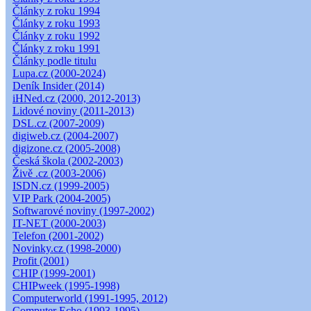
Články z roku 1994
Články z roku 1993
Články z roku 1992
Články z roku 1991
Články podle titulu
Lupa.cz (2000-2024)
Deník Insider (2014)
iHNed.cz (2000, 2012-2013)
Lidové noviny (2011-2013)
DSL.cz (2007-2009)
digiweb.cz (2004-2007)
digizone.cz (2005-2008)
Česká škola (2002-2003)
Živě .cz (2003-2006)
ISDN.cz (1999-2005)
VIP Park (2004-2005)
Softwarové noviny (1997-2002)
IT-NET (2000-2003)
Telefon (2001-2002)
Novinky.cz (1998-2000)
Profit (2001)
CHIP (1999-2001)
CHIPweek (1995-1998)
Computerworld (1991-1995, 2012)
Computer Echo (1993-1995)