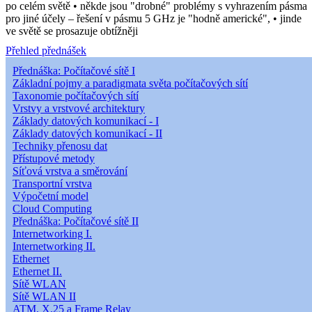
po celém světě • někde jsou "drobné" problémy s vyhrazením pásma
pro jiné účely – řešení v pásmu 5 GHz je "hodně americké", • jinde
ve světě se prosazuje obtížněji
Přehled přednášek
Přednáška: Počítačové sítě I
Základní pojmy a paradigmata světa počítačových sítí
Taxonomie počítačových sítí
Vrstvy a vrstvové architektury
Základy datových komunikací - I
Základy datových komunikací - II
Techniky přenosu dat
Přístupové metody
Síťová vrstva a směrování
Transportní vrstva
Výpočetní model
Cloud Computing
Přednáška: Počítačové sítě II
Internetworking I.
Internetworking II.
Ethernet
Ethernet II.
Sítě WLAN
Sítě WLAN II
ATM, X.25 a Frame Relay