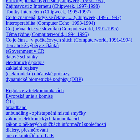
Principy počítačových sítí (Chipweek, 1996-1997)
Zajímavosti z Internetu (Chipweek, 1997-1998)
Toulky Internetem (Chipweek, 1995-1997)
Co to znamená, když se řekne ......(Chipweek, 1995-1997)
Interoperabilita (Computer Echo, 1993-1994)
Co (ne)najdete ve slovníku (Computerworld, 1991-1995)
Téma týdne (Computerworld, 1994-1995)
Co je čím ... v počítačových sítích (Computerworld, 1991-1994)
Tematické výběry z článků
eGovernment v ČR
datové schránky
elektronický podpis
základní registry
(elektronické) občanské průkazy
dynamické biometrické podpisy (DBP)
Regulace v telekomunikacích
Evropská unie a komise
ČTÚ
broadband
unbundling - zpřístupnění místní smyčky
zákon o elektronických komunikacích
zákon o některých službách informační společnosti
dialery, přesměrování
aukce kmitočtů pro LTE