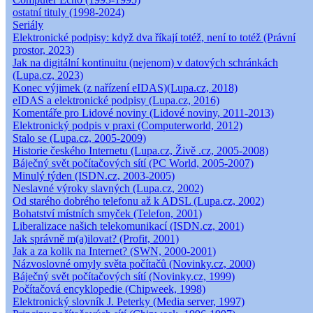
ostatní tituly (1998-2024)
Seriály
Elektronické podpisy: když dva říkají totéž, není to totéž (Právní
prostor, 2023)
Jak na digitální kontinuitu (nejenom) v datových schránkách
(Lupa.cz, 2023)
Konec výjimek (z nařízení eIDAS)(Lupa.cz, 2018)
eIDAS a elektronické podpisy (Lupa.cz, 2016)
Komentáře pro Lidové noviny (Lidové noviny, 2011-2013)
Elektronický podpis v praxi (Computerworld, 2012)
Stalo se (Lupa.cz, 2005-2009)
Historie českého Internetu (Lupa.cz, Živě .cz, 2005-2008)
Báječný svět počítačových sítí (PC World, 2005-2007)
Minulý týden (ISDN.cz, 2003-2005)
Neslavné výroky slavných (Lupa.cz, 2002)
Od starého dobrého telefonu až k ADSL (Lupa.cz, 2002)
Bohatství místních smyček (Telefon, 2001)
Liberalizace našich telekomunikací (ISDN.cz, 2001)
Jak správně m(a)ilovat? (Profit, 2001)
Jak a za kolik na Internet? (SWN, 2000-2001)
Názvoslovné omyly světa počítačů (Novinky.cz, 2000)
Báječný svět počítačových sítí (Novinky.cz, 1999)
Počítačová encyklopedie (Chipweek, 1998)
Elektronický slovník J. Peterky (Media server, 1997)