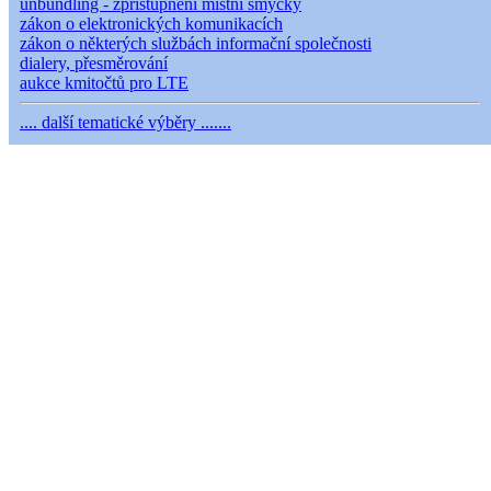
unbundling - zpřístupnění místní smyčky
zákon o elektronických komunikacích
zákon o některých službách informační společnosti
dialery, přesměrování
aukce kmitočtů pro LTE
.... další tematické výběry .......