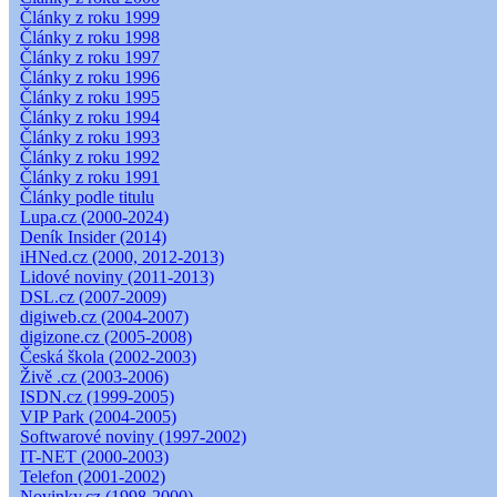
Články z roku 1999
Články z roku 1998
Články z roku 1997
Články z roku 1996
Články z roku 1995
Články z roku 1994
Články z roku 1993
Články z roku 1992
Články z roku 1991
Články podle titulu
Lupa.cz (2000-2024)
Deník Insider (2014)
iHNed.cz (2000, 2012-2013)
Lidové noviny (2011-2013)
DSL.cz (2007-2009)
digiweb.cz (2004-2007)
digizone.cz (2005-2008)
Česká škola (2002-2003)
Živě .cz (2003-2006)
ISDN.cz (1999-2005)
VIP Park (2004-2005)
Softwarové noviny (1997-2002)
IT-NET (2000-2003)
Telefon (2001-2002)
Novinky.cz (1998-2000)