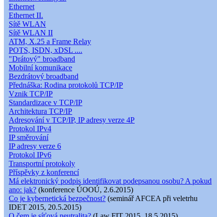
Ethernet
Ethernet II.
Sítě WLAN
Sítě WLAN II
ATM, X.25 a Frame Relay
POTS, ISDN, xDSL ....
"Drátový" broadband
Mobilní komunikace
Bezdrátový broadband
Přednáška: Rodina protokolů TCP/IP
Vznik TCP/IP
Standardizace v TCP/IP
Architektura TCP/IP
Adresování v TCP/IP, IP adresy verze 4P
Protokol IPv4
IP směrování
IP adresy verze 6
Protokol IPv6
Transportní protokoly
Příspěvky z konferencí
Má elektronický podpis identifikovat podepsanou osobu? A pokud
ano: jak?
(konference ÚOOÚ, 2.6.2015)
Co je kybernetická bezpečnost?
(seminář AFCEA při veletrhu
IDET 2015, 20.5.2015)
O čem je síťová neutralita?
(Law FIT 2015, 18.5.2015)