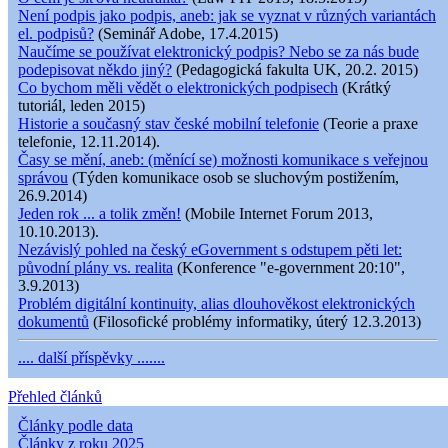
Není podpis jako podpis, aneb: jak se vyznat v různých variantách
el. podpisů?
(Seminář Adobe, 17.4.2015)
Naučíme se používat elektronický podpis? Nebo se za nás bude
podepisovat někdo jiný?
(Pedagogická fakulta UK, 20.2. 2015)
Co bychom měli vědět o elektronických podpisech
(Krátký
tutoriál, leden 2015)
Historie a současný stav české mobilní telefonie
(Teorie a praxe
telefonie, 12.11.2014).
Časy se mění, aneb: (měnící se) možnosti komunikace s veřejnou
správou
(Týden komunikace osob se sluchovým postižením,
26.9.2014)
Jeden rok ... a tolik změn!
(Mobile Internet Forum 2013,
10.10.2013).
Nezávislý pohled na český eGovernment s odstupem pěti let:
původní plány vs. realita
(Konference "e-government 20:10",
3.9.2013)
Problém digitální kontinuity, alias dlouhověkost elektronických
dokumentů
(Filosofické problémy informatiky, úterý 12.3.2013)
.... další příspěvky .......
Přehled článků
Články podle data
Články z roku 2025