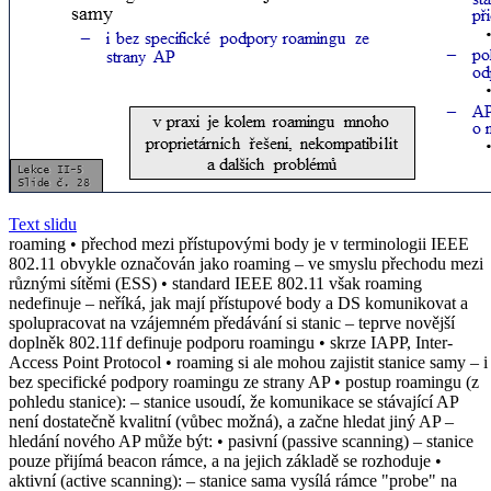
Text slidu
roaming • přechod mezi přístupovými body je v terminologii IEEE
802.11 obvykle označován jako roaming – ve smyslu přechodu mezi
různými sítěmi (ESS) • standard IEEE 802.11 však roaming
nedefinuje – neříká, jak mají přístupové body a DS komunikovat a
spolupracovat na vzájemném předávání si stanic – teprve novější
doplněk 802.11f definuje podporu roamingu • skrze IAPP, Inter-
Access Point Protocol • roaming si ale mohou zajistit stanice samy – i
bez specifické podpory roamingu ze strany AP • postup roamingu (z
pohledu stanice): – stanice usoudí, že komunikace se stávající AP
není dostatečně kvalitní (vůbec možná), a začne hledat jiný AP –
hledání nového AP může být: • pasivní (passive scanning) – stanice
pouze přijímá beacon rámce, a na jejich základě se rozhoduje •
aktivní (active scanning): – stanice sama vysílá rámce "probe" na