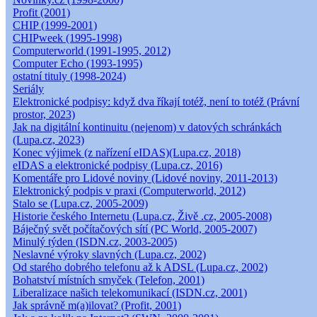
Profit (2001)
CHIP (1999-2001)
CHIPweek (1995-1998)
Computerworld (1991-1995, 2012)
Computer Echo (1993-1995)
ostatní tituly (1998-2024)
Seriály
Elektronické podpisy: když dva říkají totéž, není to totéž (Právní
prostor, 2023)
Jak na digitální kontinuitu (nejenom) v datových schránkách
(Lupa.cz, 2023)
Konec výjimek (z nařízení eIDAS)(Lupa.cz, 2018)
eIDAS a elektronické podpisy (Lupa.cz, 2016)
Komentáře pro Lidové noviny (Lidové noviny, 2011-2013)
Elektronický podpis v praxi (Computerworld, 2012)
Stalo se (Lupa.cz, 2005-2009)
Historie českého Internetu (Lupa.cz, Živě .cz, 2005-2008)
Báječný svět počítačových sítí (PC World, 2005-2007)
Minulý týden (ISDN.cz, 2003-2005)
Neslavné výroky slavných (Lupa.cz, 2002)
Od starého dobrého telefonu až k ADSL (Lupa.cz, 2002)
Bohatství místních smyček (Telefon, 2001)
Liberalizace našich telekomunikací (ISDN.cz, 2001)
Jak správně m(a)ilovat? (Profit, 2001)