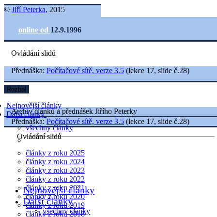
©
Jiří Peterka
, 2015
online od
12.9.1996
Ovládání slidů
Přednáška:
Počítačové sítě, verze 3.5
(lekce 17, slide č.28)
Rozbal
Nejnovější články
Archiv článků a přednášek Jiřího Peterky
Další články
Přednáška:
Počítačové sítě, verze 3.5
(lekce 17, slide č.28)
všechny články
Ovládání slidů
články z roku 2025
články z roku 2024
články z roku 2023
články z roku 2022
články z roku 2021
Nejnovější články
články z roku 2020
Další články
články z roku 2019
všechny články
články z roku 2018