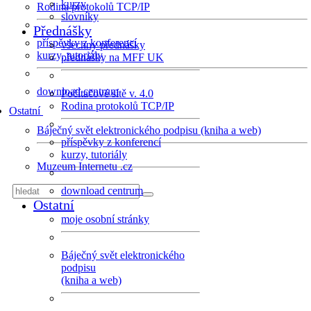
kurzy
Rodina protokolů TCP/IP
slovníky
Přednášky
příspěvky z konferencí
všechny přednášky
kurzy, tutoriály
přednášky na MFF UK
download centrum
Počítačové sítě v. 4.0
Rodina protokolů TCP/IP
Ostatní
Báječný svět elektronického podpisu (kniha a web)
příspěvky z konferencí
kurzy, tutoriály
Muzeum Internetu .cz
download centrum
Ostatní
moje osobní stránky
Báječný svět elektronického
podpisu
(kniha a web)