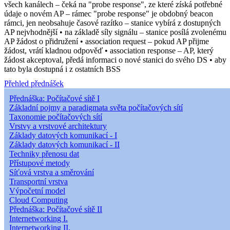
všech kanálech – čeká na "probe response", ze které získá potřebné
údaje o novém AP – rámec "probe response" je obdobný beacon
rámci, jen neobsahuje časové razítko – stanice vybírá z dostupných
AP nejvhodnější • na základě síly signálu – stanice posílá zvolenému
AP žádost o přidružení • association request – pokud AP přijme
žádost, vrátí kladnou odpověď • association response – AP, který
žádost akceptoval, předá informaci o nové stanici do svého DS • aby
tato byla dostupná i z ostatních BSS
Přehled přednášek
Přednáška: Počítačové sítě I
Základní pojmy a paradigmata světa počítačových sítí
Taxonomie počítačových sítí
Vrstvy a vrstvové architektury
Základy datových komunikací - I
Základy datových komunikací - II
Techniky přenosu dat
Přístupové metody
Síťová vrstva a směrování
Transportní vrstva
Výpočetní model
Cloud Computing
Přednáška: Počítačové sítě II
Internetworking I.
Internetworking II.