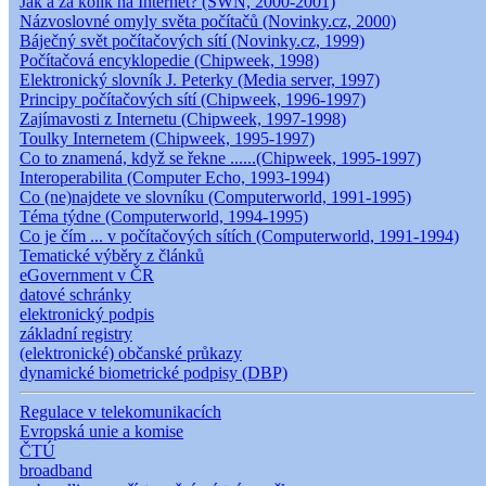
Jak a za kolik na Internet? (SWN, 2000-2001)
Názvoslovné omyly světa počítačů (Novinky.cz, 2000)
Báječný svět počítačových sítí (Novinky.cz, 1999)
Počítačová encyklopedie (Chipweek, 1998)
Elektronický slovník J. Peterky (Media server, 1997)
Principy počítačových sítí (Chipweek, 1996-1997)
Zajímavosti z Internetu (Chipweek, 1997-1998)
Toulky Internetem (Chipweek, 1995-1997)
Co to znamená, když se řekne ......(Chipweek, 1995-1997)
Interoperabilita (Computer Echo, 1993-1994)
Co (ne)najdete ve slovníku (Computerworld, 1991-1995)
Téma týdne (Computerworld, 1994-1995)
Co je čím ... v počítačových sítích (Computerworld, 1991-1994)
Tematické výběry z článků
eGovernment v ČR
datové schránky
elektronický podpis
základní registry
(elektronické) občanské průkazy
dynamické biometrické podpisy (DBP)
Regulace v telekomunikacích
Evropská unie a komise
ČTÚ
broadband