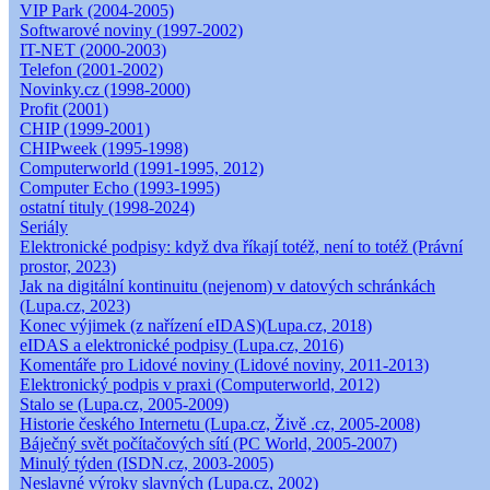
VIP Park (2004-2005)
Softwarové noviny (1997-2002)
IT-NET (2000-2003)
Telefon (2001-2002)
Novinky.cz (1998-2000)
Profit (2001)
CHIP (1999-2001)
CHIPweek (1995-1998)
Computerworld (1991-1995, 2012)
Computer Echo (1993-1995)
ostatní tituly (1998-2024)
Seriály
Elektronické podpisy: když dva říkají totéž, není to totéž (Právní
prostor, 2023)
Jak na digitální kontinuitu (nejenom) v datových schránkách
(Lupa.cz, 2023)
Konec výjimek (z nařízení eIDAS)(Lupa.cz, 2018)
eIDAS a elektronické podpisy (Lupa.cz, 2016)
Komentáře pro Lidové noviny (Lidové noviny, 2011-2013)
Elektronický podpis v praxi (Computerworld, 2012)
Stalo se (Lupa.cz, 2005-2009)
Historie českého Internetu (Lupa.cz, Živě .cz, 2005-2008)
Báječný svět počítačových sítí (PC World, 2005-2007)
Minulý týden (ISDN.cz, 2003-2005)
Neslavné výroky slavných (Lupa.cz, 2002)