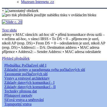
Muzeum Internetu .cz
×
Text slidu
adresy v MAC rámcích: ad-hoc síť • přímá komunikace dvou uzlů –
v režimu ad-hoc, v rámci IBSS • To DS = 0 – příjemcem je uzel,
nikoli AP (resp. DS) • From DS = 0 – odesilatelem je uzel, nikoli AP
(resp. DS) • Address1: – DA: Destination address • MAC adresa
příjemce • Address2: – Sender Address: • MAC adresa odesilatele
Přehled přednášek
Přednáška: Počítačové sítě I
Základní pojmy a paradigmata světa počítačových sítí
Taxonomie počítačových sítí
Vrstvy a vrstvové architektury
Základy datových komunikací - I
Základy datových komunikací - II
Techniky přenosu dat
Přístupové metody
Síťová vrstva a směrování
Transportní vrstva