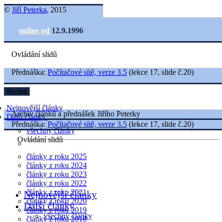
©
Jiří Peterka
, 2015
online od
12.9.1996
Ovládání slidů
Přednáška:
Počítačové sítě, verze 3.5
(lekce 17, slide č.20)
Rozbal
Nejnovější články
Archiv článků a přednášek Jiřího Peterky
Další články
Přednáška:
Počítačové sítě, verze 3.5
(lekce 17, slide č.20)
všechny články
Ovládání slidů
články z roku 2025
články z roku 2024
články z roku 2023
články z roku 2022
články z roku 2021
Nejnovější články
články z roku 2020
Další články
články z roku 2019
všechny články
články z roku 2018