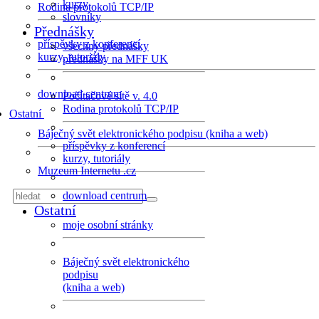
kurzy
Rodina protokolů TCP/IP
slovníky
Přednášky
příspěvky z konferencí
všechny přednášky
kurzy, tutoriály
přednášky na MFF UK
download centrum
Počítačové sítě v. 4.0
Rodina protokolů TCP/IP
Ostatní
Báječný svět elektronického podpisu (kniha a web)
příspěvky z konferencí
kurzy, tutoriály
Muzeum Internetu .cz
download centrum
Ostatní
moje osobní stránky
Báječný svět elektronického
podpisu
(kniha a web)