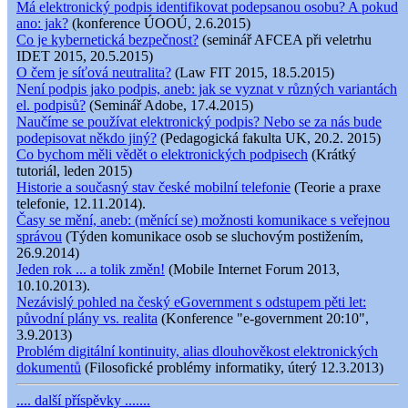
Má elektronický podpis identifikovat podepsanou osobu? A pokud
ano: jak?
(konference ÚOOÚ, 2.6.2015)
Co je kybernetická bezpečnost?
(seminář AFCEA při veletrhu
IDET 2015, 20.5.2015)
O čem je síťová neutralita?
(Law FIT 2015, 18.5.2015)
Není podpis jako podpis, aneb: jak se vyznat v různých variantách
el. podpisů?
(Seminář Adobe, 17.4.2015)
Naučíme se používat elektronický podpis? Nebo se za nás bude
podepisovat někdo jiný?
(Pedagogická fakulta UK, 20.2. 2015)
Co bychom měli vědět o elektronických podpisech
(Krátký
tutoriál, leden 2015)
Historie a současný stav české mobilní telefonie
(Teorie a praxe
telefonie, 12.11.2014).
Časy se mění, aneb: (měnící se) možnosti komunikace s veřejnou
správou
(Týden komunikace osob se sluchovým postižením,
26.9.2014)
Jeden rok ... a tolik změn!
(Mobile Internet Forum 2013,
10.10.2013).
Nezávislý pohled na český eGovernment s odstupem pěti let:
původní plány vs. realita
(Konference "e-government 20:10",
3.9.2013)
Problém digitální kontinuity, alias dlouhověkost elektronických
dokumentů
(Filosofické problémy informatiky, úterý 12.3.2013)
.... další příspěvky .......