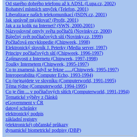
Od starého dobrého telefonu až k ADSL (Lupa.cz, 2002)
Bohatství místních smyček (Telefon, 2001)
Liberalizace našich telekomunikací (ISDN.cz, 2001)
Jak správně m(a)ilovat? (Profit, 2001)
Jak a za kolik na Internet? (SWN, 2000-2001)
Názvoslovné omyly světa počítačů (Novinky.cz, 2000)
Báječný svět počítačových sítí (Novinky.cz, 1999)
Počítačová encyklopedie (Chipweek, 1998)
Elektronický slovník J. Peterky (Media server, 1997)
Principy počítačových sítí (Chipweek, 1996-1997)
Zajímavosti z Internetu (Chipweek, 1997-1998)
Toulky Internetem (Chipweek, 1995-1997)
Co to znamená, když se řekne ......(Chipweek, 1995-1997)
Interoperabilita (Computer Echo, 1993-1994)
Co (ne)najdete ve slovníku (Computerworld, 1991-1995)
Téma týdne (Computerworld, 1994-1995)
Co je čím ... v počítačových sítích (Computerworld, 1991-1994)
Tematické výběry z článků
eGovernment v ČR
datové schránky
elektronický podpis
základní registry
(elektronické) občanské průkazy
dynamické biometrické podpisy (DBP)