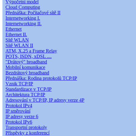
Výpočetní model
Cloud Computing
Přednáška: Počítačové sítě II
Internetworking I.
Internetworking II.
Ethernet
Ethernet II.
Sítě WLAN
Sítě WLAN II
ATM, X.25 a Frame Relay
POTS, ISDN, xDSL ....
"Drátový" broadband
Mobilní komunikace
Bezdrátový broadband
Přednáška: Rodina protokolů TCP/IP
Vznik TCP/IP
Standardizace v TCP/IP
Architektura TCP/IP
Adresování v TCP/IP, IP adresy verze 4P
Protokol IPv4
IP směrování
IP adresy verze 6
Protokol IPv6
Transportní protokoly
Příspěvky z konferencí