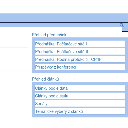
Přehled přednášek
Přednáška: Počítačové sítě I
Přednáška: Počítačové sítě II
Přednáška: Rodina protokolů TCP/IP
Příspěvky z konferencí
Přehled článků
Články podle data
Články podle titulu
Seriály
Tematické výběry z článků