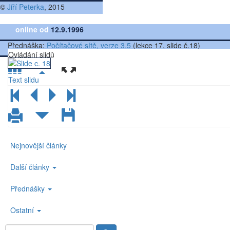
©
Jiří Peterka
, 2015
online od
12.9.1996
Přednáška:
Počítačové sítě, verze 3.5
(lekce 17, slide č.18)
Ovládání slidů
Text slidu
Nejnovější články
Další články
Přednášky
Ostatní