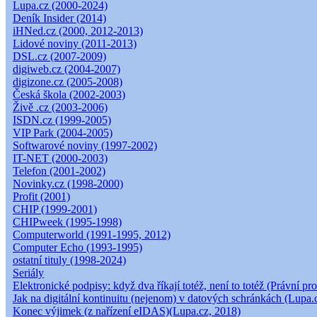
Lupa.cz (2000-2024)
Deník Insider (2014)
iHNed.cz (2000, 2012-2013)
Lidové noviny (2011-2013)
DSL.cz (2007-2009)
digiweb.cz (2004-2007)
digizone.cz (2005-2008)
Česká škola (2002-2003)
Živě .cz (2003-2006)
ISDN.cz (1999-2005)
VIP Park (2004-2005)
Softwarové noviny (1997-2002)
IT-NET (2000-2003)
Telefon (2001-2002)
Novinky.cz (1998-2000)
Profit (2001)
CHIP (1999-2001)
CHIPweek (1995-1998)
Computerworld (1991-1995, 2012)
Computer Echo (1993-1995)
ostatní tituly (1998-2024)
Seriály
Elektronické podpisy: když dva říkají totéž, není to totéž (Právní pro
Jak na digitální kontinuitu (nejenom) v datových schránkách (Lupa.
Konec výjimek (z nařízení eIDAS)(Lupa.cz, 2018)