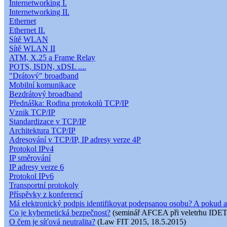
Internetworking I.
Internetworking II.
Ethernet
Ethernet II.
Sítě WLAN
Sítě WLAN II
ATM, X.25 a Frame Relay
POTS, ISDN, xDSL ....
"Drátový" broadband
Mobilní komunikace
Bezdrátový broadband
Přednáška: Rodina protokolů TCP/IP
Vznik TCP/IP
Standardizace v TCP/IP
Architektura TCP/IP
Adresování v TCP/IP, IP adresy verze 4P
Protokol IPv4
IP směrování
IP adresy verze 6
Protokol IPv6
Transportní protokoly
Příspěvky z konferencí
Má elektronický podpis identifikovat podepsanou osobu? A pokud a
Co je kybernetická bezpečnost?
(seminář AFCEA při veletrhu IDET
O čem je síťová neutralita?
(Law FIT 2015, 18.5.2015)