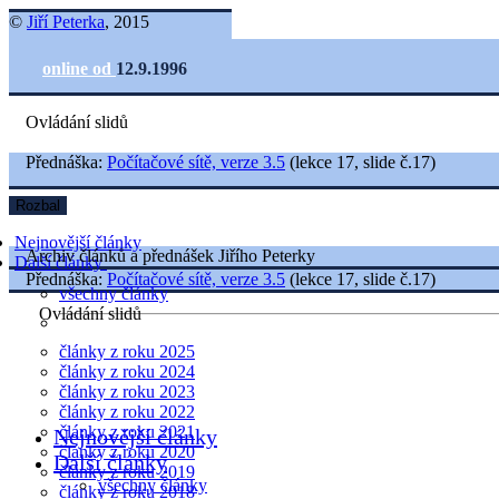
©
Jiří Peterka
, 2015
online od
12.9.1996
Ovládání slidů
Přednáška:
Počítačové sítě, verze 3.5
(lekce 17, slide č.17)
Rozbal
Nejnovější články
Archiv článků a přednášek Jiřího Peterky
Další články
Přednáška:
Počítačové sítě, verze 3.5
(lekce 17, slide č.17)
všechny články
Ovládání slidů
články z roku 2025
články z roku 2024
články z roku 2023
články z roku 2022
články z roku 2021
Nejnovější články
články z roku 2020
Další články
články z roku 2019
všechny články
články z roku 2018