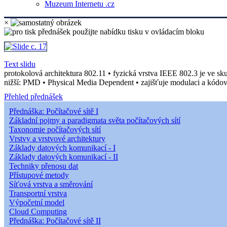
Muzeum Internetu .cz
×
Text slidu
protokolová architektura 802.11 • fyzická vrstva IEEE 802.3 je ve s
nižší: PMD • Physical Media Dependent • zajišťuje modulaci a kódov
Přehled přednášek
Přednáška: Počítačové sítě I
Základní pojmy a paradigmata světa počítačových sítí
Taxonomie počítačových sítí
Vrstvy a vrstvové architektury
Základy datových komunikací - I
Základy datových komunikací - II
Techniky přenosu dat
Přístupové metody
Síťová vrstva a směrování
Transportní vrstva
Výpočetní model
Cloud Computing
Přednáška: Počítačové sítě II