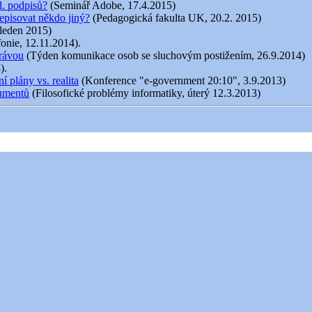
l. podpisů?
(Seminář Adobe, 17.4.2015)
episovat někdo jiný?
(Pedagogická fakulta UK, 20.2. 2015)
 leden 2015)
fonie, 12.11.2014).
právou
(Týden komunikace osob se sluchovým postižením, 26.9.2014)
).
 plány vs. realita
(Konference "e-government 20:10", 3.9.2013)
kumentů
(Filosofické problémy informatiky, úterý 12.3.2013)