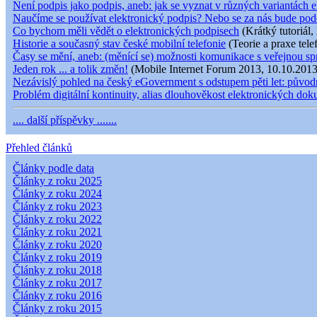
Není podpis jako podpis, aneb: jak se vyznat v různých variantách e
Naučíme se používat elektronický podpis? Nebo se za nás bude pod
Co bychom měli vědět o elektronických podpisech
(Krátký tutoriál,
Historie a současný stav české mobilní telefonie
(Teorie a praxe tele
Časy se mění, aneb: (měnící se) možnosti komunikace s veřejnou s
Jeden rok ... a tolik změn!
(Mobile Internet Forum 2013, 10.10.2013
Nezávislý pohled na český eGovernment s odstupem pěti let: původní
Problém digitální kontinuity, alias dlouhověkost elektronických do
.... další příspěvky .......
Přehled článků
Články podle data
Články z roku 2025
Články z roku 2024
Články z roku 2023
Články z roku 2022
Články z roku 2021
Články z roku 2020
Články z roku 2019
Články z roku 2018
Články z roku 2017
Články z roku 2016
Články z roku 2015