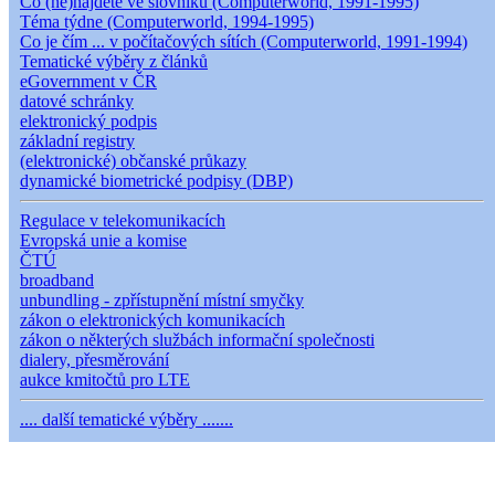
Co (ne)najdete ve slovníku (Computerworld, 1991-1995)
Téma týdne (Computerworld, 1994-1995)
Co je čím ... v počítačových sítích (Computerworld, 1991-1994)
Tematické výběry z článků
eGovernment v ČR
datové schránky
elektronický podpis
základní registry
(elektronické) občanské průkazy
dynamické biometrické podpisy (DBP)
Regulace v telekomunikacích
Evropská unie a komise
ČTÚ
broadband
unbundling - zpřístupnění místní smyčky
zákon o elektronických komunikacích
zákon o některých službách informační společnosti
dialery, přesměrování
aukce kmitočtů pro LTE
.... další tematické výběry .......