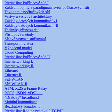
Přednáška: Počítačové sítě I
Základní pojmy a paradigmata světa počítačových sítí
Taxonomie počítačových sítí
Vrstvy a vrstvové architektury
Základy datových komunikací - I
Základy datových komunikací - II
Techniky přenosu dat
Přístupové metody
Síťová vrstva a směrování
Transportní vrstva
Výpočetní model
Cloud Computing
Přednáška: Počítačové sítě II
Internetworking I.
Internetworking II.
Ethernet
Ethernet II.
Sítě WLAN
Sítě WLAN II
ATM, X.25 a Frame Relay
POTS, ISDN, xDSL ....
"Drátový" broadband
Mobilní komunikace
Bezdrátový broadband
Přednáška: Rodina protokolů TCP/IP