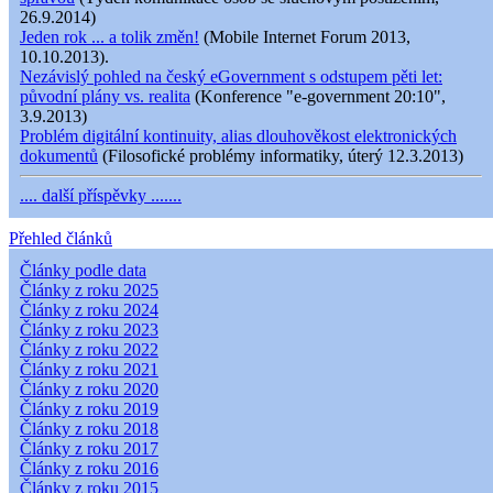
26.9.2014)
Jeden rok ... a tolik změn!
(Mobile Internet Forum 2013,
10.10.2013).
Nezávislý pohled na český eGovernment s odstupem pěti let:
původní plány vs. realita
(Konference "e-government 20:10",
3.9.2013)
Problém digitální kontinuity, alias dlouhověkost elektronických
dokumentů
(Filosofické problémy informatiky, úterý 12.3.2013)
.... další příspěvky .......
Přehled článků
Články podle data
Články z roku 2025
Články z roku 2024
Články z roku 2023
Články z roku 2022
Články z roku 2021
Články z roku 2020
Články z roku 2019
Články z roku 2018
Články z roku 2017
Články z roku 2016
Články z roku 2015