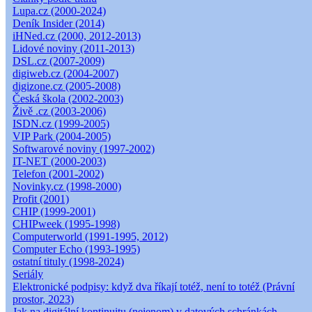
Lupa.cz (2000-2024)
Deník Insider (2014)
iHNed.cz (2000, 2012-2013)
Lidové noviny (2011-2013)
DSL.cz (2007-2009)
digiweb.cz (2004-2007)
digizone.cz (2005-2008)
Česká škola (2002-2003)
Živě .cz (2003-2006)
ISDN.cz (1999-2005)
VIP Park (2004-2005)
Softwarové noviny (1997-2002)
IT-NET (2000-2003)
Telefon (2001-2002)
Novinky.cz (1998-2000)
Profit (2001)
CHIP (1999-2001)
CHIPweek (1995-1998)
Computerworld (1991-1995, 2012)
Computer Echo (1993-1995)
ostatní tituly (1998-2024)
Seriály
Elektronické podpisy: když dva říkají totéž, není to totéž (Právní
prostor, 2023)
Jak na digitální kontinuitu (nejenom) v datových schránkách