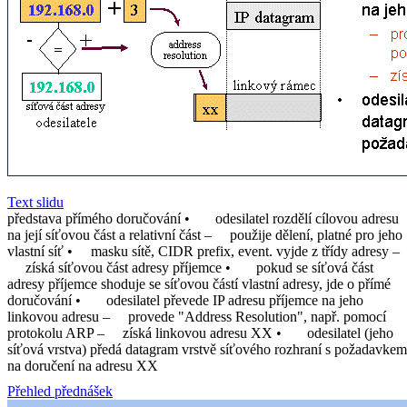
Text slidu
představa přímého doručování • odesilatel rozdělí cílovou adresu
na její síťovou část a relativní část – použije dělení, platné pro jeho
vlastní síť • masku sítě, CIDR prefix, event. vyjde z třídy adresy –
získá síťovou část adresy příjemce • pokud se síťová část
adresy příjemce shoduje se síťovou částí vlastní adresy, jde o přímé
doručování • odesilatel převede IP adresu příjemce na jeho
linkovou adresu – provede "Address Resolution", např. pomocí
protokolu ARP – získá linkovou adresu XX • odesilatel (jeho
síťová vrstva) předá datagram vrstvě síťového rozhraní s požadavkem
na doručení na adresu XX
Přehled přednášek