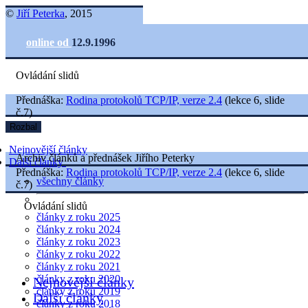
©
Jiří Peterka
, 2015
online od
12.9.1996
Ovládání slidů
Přednáška:
Rodina protokolů TCP/IP, verze 2.4
(lekce 6, slide
č.7)
Rozbal
Nejnovější články
Archiv článků a přednášek Jiřího Peterky
Další články
Přednáška:
Rodina protokolů TCP/IP, verze 2.4
(lekce 6, slide
všechny články
č.7)
Ovládání slidů
články z roku 2025
články z roku 2024
články z roku 2023
články z roku 2022
články z roku 2021
články z roku 2020
Nejnovější články
články z roku 2019
Další články
články z roku 2018