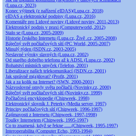
(Lupa.cz, 2023)
Konec výjimek (z nařízení eIDAS)(Lupa.cz, 2018)
eIDAS a elektronické podpisy (Lupa.cz, 2016)
Komentáře pro Lidové noviny (Lidové noviny, 2011-2013)
Elektronický podpis v praxi (Computerworld, 2012)
Stalo se (Lupa.cz, 2005-2009)
Historie českého Internetu (Lupa.cz, Živě .cz, 2005-2008)
Báječný svět počítačových sítí (PC World, 2005-2007)
Minulý týden (ISDN.cz, 2003-2005)
Neslavné výroky slavných (Lupa.cz, 2002)
Od starého dobrého telefonu až k ADSL (Lupa.cz, 2002)
Bohatství místních smyček (Telefon, 2001)
Liberalizace našich telekomunikací (ISDN.cz, 2001)
Jak správně m(a)ilovat? (Profit, 2001)
Jak a za kolik na Internet? (SWN, 2000-2001)
Názvoslovné omyly světa počítačů (Novinky.cz, 2000)
Báječný svět počítačových sítí (Novinky.cz, 1999)
Počítačová encyklopedie (Chipweek, 1998)
Elektronický slovník J. Peterky (Media server, 1997)
Principy počítačových sítí (Chipweek, 1996-1997)
Zajímavosti z Internetu (Chipweek, 1997-1998)
Toulky Internetem (Chipweek, 1995-1997)
Co to znamená, když se řekne ......(Chipweek, 1995-1997)
Interoperabilita (Computer Echo, 1993-1994)