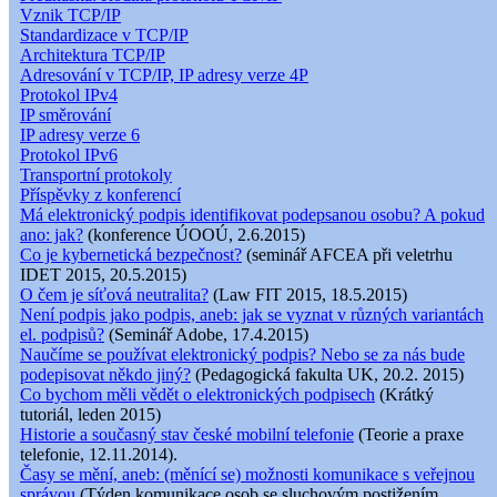
Vznik TCP/IP
Standardizace v TCP/IP
Architektura TCP/IP
Adresování v TCP/IP, IP adresy verze 4P
Protokol IPv4
IP směrování
IP adresy verze 6
Protokol IPv6
Transportní protokoly
Příspěvky z konferencí
Má elektronický podpis identifikovat podepsanou osobu? A pokud
ano: jak?
(konference ÚOOÚ, 2.6.2015)
Co je kybernetická bezpečnost?
(seminář AFCEA při veletrhu
IDET 2015, 20.5.2015)
O čem je síťová neutralita?
(Law FIT 2015, 18.5.2015)
Není podpis jako podpis, aneb: jak se vyznat v různých variantách
el. podpisů?
(Seminář Adobe, 17.4.2015)
Naučíme se používat elektronický podpis? Nebo se za nás bude
podepisovat někdo jiný?
(Pedagogická fakulta UK, 20.2. 2015)
Co bychom měli vědět o elektronických podpisech
(Krátký
tutoriál, leden 2015)
Historie a současný stav české mobilní telefonie
(Teorie a praxe
telefonie, 12.11.2014).
Časy se mění, aneb: (měnící se) možnosti komunikace s veřejnou
správou
(Týden komunikace osob se sluchovým postižením,