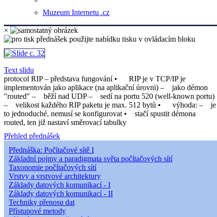
Muzeum Internetu .cz
×
Text slidu
protocol RIP – představa fungování • RIP je v TCP/IP je
implementován jako aplikace (na aplikační úrovni) – jako démon
"routed" – běží nad UDP – sedí na portu 520 (well-known portu)
– velikost každého RIP paketu je max. 512 bytů • výhoda: – je
to jednoduché, nemusí se konfigurovat • stačí spustit démona
routed, ten již nastaví směrovací tabulky
Přehled přednášek
Přednáška: Počítačové sítě I
Základní pojmy a paradigmata světa počítačových sítí
Taxonomie počítačových sítí
Vrstvy a vrstvové architektury
Základy datových komunikací - I
Základy datových komunikací - II
Techniky přenosu dat
Přístupové metody