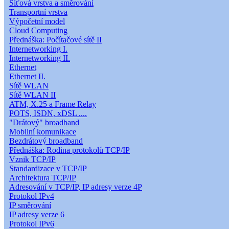
Síťová vrstva a směrování
Transportní vrstva
Výpočetní model
Cloud Computing
Přednáška: Počítačové sítě II
Internetworking I.
Internetworking II.
Ethernet
Ethernet II.
Sítě WLAN
Sítě WLAN II
ATM, X.25 a Frame Relay
POTS, ISDN, xDSL ....
"Drátový" broadband
Mobilní komunikace
Bezdrátový broadband
Přednáška: Rodina protokolů TCP/IP
Vznik TCP/IP
Standardizace v TCP/IP
Architektura TCP/IP
Adresování v TCP/IP, IP adresy verze 4P
Protokol IPv4
IP směrování
IP adresy verze 6
Protokol IPv6