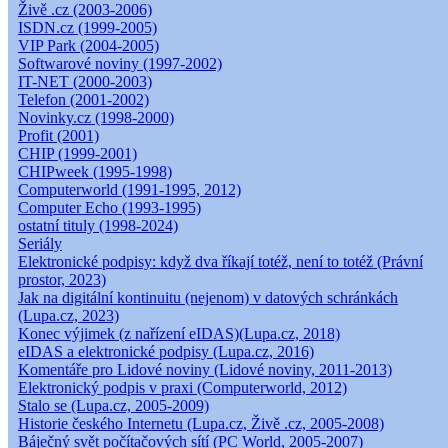
Živě .cz (2003-2006)
ISDN.cz (1999-2005)
VIP Park (2004-2005)
Softwarové noviny (1997-2002)
IT-NET (2000-2003)
Telefon (2001-2002)
Novinky.cz (1998-2000)
Profit (2001)
CHIP (1999-2001)
CHIPweek (1995-1998)
Computerworld (1991-1995, 2012)
Computer Echo (1993-1995)
ostatní tituly (1998-2024)
Seriály
Elektronické podpisy: když dva říkají totéž, není to totéž (Právní
prostor, 2023)
Jak na digitální kontinuitu (nejenom) v datových schránkách
(Lupa.cz, 2023)
Konec výjimek (z nařízení eIDAS)(Lupa.cz, 2018)
eIDAS a elektronické podpisy (Lupa.cz, 2016)
Komentáře pro Lidové noviny (Lidové noviny, 2011-2013)
Elektronický podpis v praxi (Computerworld, 2012)
Stalo se (Lupa.cz, 2005-2009)
Historie českého Internetu (Lupa.cz, Živě .cz, 2005-2008)
Báječný svět počítačových sítí (PC World, 2005-2007)