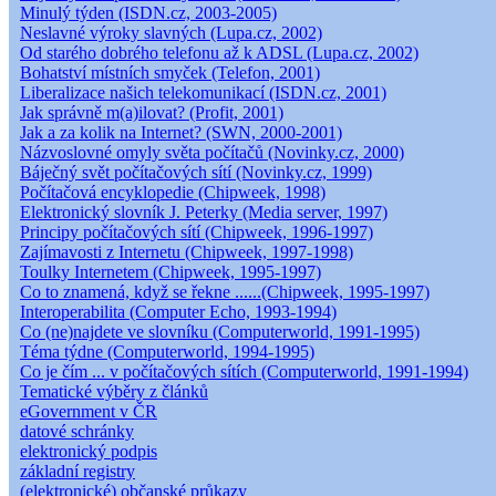
Minulý týden (ISDN.cz, 2003-2005)
Neslavné výroky slavných (Lupa.cz, 2002)
Od starého dobrého telefonu až k ADSL (Lupa.cz, 2002)
Bohatství místních smyček (Telefon, 2001)
Liberalizace našich telekomunikací (ISDN.cz, 2001)
Jak správně m(a)ilovat? (Profit, 2001)
Jak a za kolik na Internet? (SWN, 2000-2001)
Názvoslovné omyly světa počítačů (Novinky.cz, 2000)
Báječný svět počítačových sítí (Novinky.cz, 1999)
Počítačová encyklopedie (Chipweek, 1998)
Elektronický slovník J. Peterky (Media server, 1997)
Principy počítačových sítí (Chipweek, 1996-1997)
Zajímavosti z Internetu (Chipweek, 1997-1998)
Toulky Internetem (Chipweek, 1995-1997)
Co to znamená, když se řekne ......(Chipweek, 1995-1997)
Interoperabilita (Computer Echo, 1993-1994)
Co (ne)najdete ve slovníku (Computerworld, 1991-1995)
Téma týdne (Computerworld, 1994-1995)
Co je čím ... v počítačových sítích (Computerworld, 1991-1994)
Tematické výběry z článků
eGovernment v ČR
datové schránky
elektronický podpis
základní registry
(elektronické) občanské průkazy