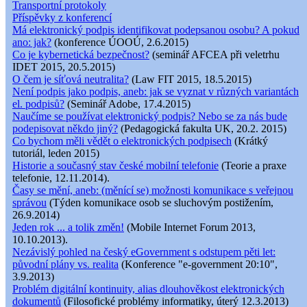
Transportní protokoly
Příspěvky z konferencí
Má elektronický podpis identifikovat podepsanou osobu? A pokud
ano: jak?
(konference ÚOOÚ, 2.6.2015)
Co je kybernetická bezpečnost?
(seminář AFCEA při veletrhu
IDET 2015, 20.5.2015)
O čem je síťová neutralita?
(Law FIT 2015, 18.5.2015)
Není podpis jako podpis, aneb: jak se vyznat v různých variantách
el. podpisů?
(Seminář Adobe, 17.4.2015)
Naučíme se používat elektronický podpis? Nebo se za nás bude
podepisovat někdo jiný?
(Pedagogická fakulta UK, 20.2. 2015)
Co bychom měli vědět o elektronických podpisech
(Krátký
tutoriál, leden 2015)
Historie a současný stav české mobilní telefonie
(Teorie a praxe
telefonie, 12.11.2014).
Časy se mění, aneb: (měnící se) možnosti komunikace s veřejnou
správou
(Týden komunikace osob se sluchovým postižením,
26.9.2014)
Jeden rok ... a tolik změn!
(Mobile Internet Forum 2013,
10.10.2013).
Nezávislý pohled na český eGovernment s odstupem pěti let:
původní plány vs. realita
(Konference "e-government 20:10",
3.9.2013)
Problém digitální kontinuity, alias dlouhověkost elektronických
dokumentů
(Filosofické problémy informatiky, úterý 12.3.2013)