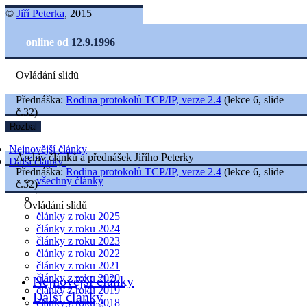
©
Jiří Peterka
, 2015
online od
12.9.1996
Ovládání slidů
Přednáška:
Rodina protokolů TCP/IP, verze 2.4
(lekce 6, slide
č.32)
Rozbal
Nejnovější články
Archiv článků a přednášek Jiřího Peterky
Další články
Přednáška:
Rodina protokolů TCP/IP, verze 2.4
(lekce 6, slide
všechny články
č.32)
Ovládání slidů
články z roku 2025
články z roku 2024
články z roku 2023
články z roku 2022
články z roku 2021
články z roku 2020
Nejnovější články
články z roku 2019
Další články
články z roku 2018