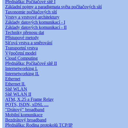
Přednáška: Počítačové sítě I
Základní pojmy a paradigmata světa počítačových sítí
Taxonomie počítačových sítí
Vrstvy a vrstvové architektury
Základy datových komunikací - I
Základy datových komunikací - II
Techniky přenosu dat
Přístupové metody
Síťová vrstva a směrování
Transportní vrstva
Výpočetní model
Cloud Computing
Přednáška: Počítačové sítě II
Internetworking I.
Internetworking II.
Ethernet
Ethernet II.
Sítě WLAN
Sítě WLAN II
ATM, X.25 a Frame Relay
POTS, ISDN, xDSL ....
"Drátový" broadband
Mobilní komunikace
Bezdrátový broadband
Přednáška: Rodina protokolů TCP/IP