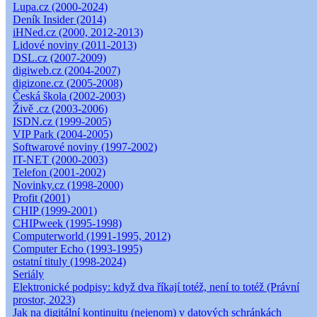
Lupa.cz (2000-2024)
Deník Insider (2014)
iHNed.cz (2000, 2012-2013)
Lidové noviny (2011-2013)
DSL.cz (2007-2009)
digiweb.cz (2004-2007)
digizone.cz (2005-2008)
Česká škola (2002-2003)
Živě .cz (2003-2006)
ISDN.cz (1999-2005)
VIP Park (2004-2005)
Softwarové noviny (1997-2002)
IT-NET (2000-2003)
Telefon (2001-2002)
Novinky.cz (1998-2000)
Profit (2001)
CHIP (1999-2001)
CHIPweek (1995-1998)
Computerworld (1991-1995, 2012)
Computer Echo (1993-1995)
ostatní tituly (1998-2024)
Seriály
Elektronické podpisy: když dva říkají totéž, není to totéž (Právní
prostor, 2023)
Jak na digitální kontinuitu (nejenom) v datových schránkách