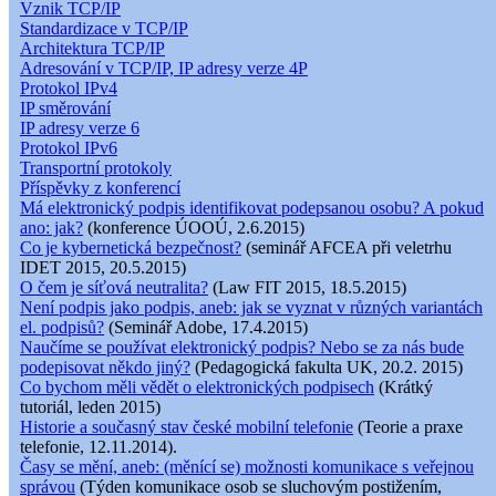
Vznik TCP/IP
Standardizace v TCP/IP
Architektura TCP/IP
Adresování v TCP/IP, IP adresy verze 4P
Protokol IPv4
IP směrování
IP adresy verze 6
Protokol IPv6
Transportní protokoly
Příspěvky z konferencí
Má elektronický podpis identifikovat podepsanou osobu? A pokud
ano: jak?
(konference ÚOOÚ, 2.6.2015)
Co je kybernetická bezpečnost?
(seminář AFCEA při veletrhu
IDET 2015, 20.5.2015)
O čem je síťová neutralita?
(Law FIT 2015, 18.5.2015)
Není podpis jako podpis, aneb: jak se vyznat v různých variantách
el. podpisů?
(Seminář Adobe, 17.4.2015)
Naučíme se používat elektronický podpis? Nebo se za nás bude
podepisovat někdo jiný?
(Pedagogická fakulta UK, 20.2. 2015)
Co bychom měli vědět o elektronických podpisech
(Krátký
tutoriál, leden 2015)
Historie a současný stav české mobilní telefonie
(Teorie a praxe
telefonie, 12.11.2014).
Časy se mění, aneb: (měnící se) možnosti komunikace s veřejnou
správou
(Týden komunikace osob se sluchovým postižením,