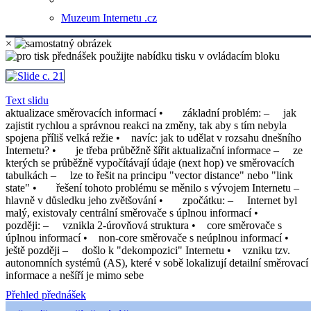
Muzeum Internetu .cz
×
Text slidu
aktualizace směrovacích informací • základní problém: – jak
zajistit rychlou a správnou reakci na změny, tak aby s tím nebyla
spojena příliš velká režie • navíc: jak to udělat v rozsahu dnešního
Internetu? • je třeba průběžně šířit aktualizační informace – ze
kterých se průběžně vypočítávají údaje (next hop) ve směrovacích
tabulkách – lze to řešit na principu "vector distance" nebo "link
state" • řešení tohoto problému se měnilo s vývojem Internetu –
hlavně v důsledku jeho zvětšování • zpočátku: – Internet byl
malý, existovaly centrální směrovače s úplnou informací •
později: – vznikla 2-úrovňová struktura • core směrovače s
úplnou informací • non-core směrovače s neúplnou informací •
ještě později – došlo k "dekompozici" Internetu • vzniku tzv.
autonomních systémů (AS), které v sobě lokalizují detailní směrovací
informace a nešíří je mimo sebe
Přehled přednášek