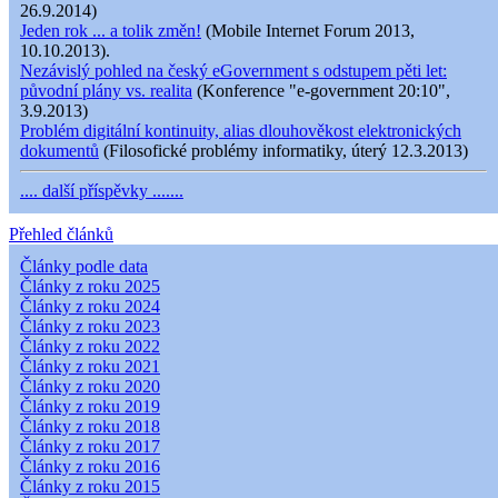
26.9.2014)
Jeden rok ... a tolik změn!
(Mobile Internet Forum 2013,
10.10.2013).
Nezávislý pohled na český eGovernment s odstupem pěti let:
původní plány vs. realita
(Konference "e-government 20:10",
3.9.2013)
Problém digitální kontinuity, alias dlouhověkost elektronických
dokumentů
(Filosofické problémy informatiky, úterý 12.3.2013)
.... další příspěvky .......
Přehled článků
Články podle data
Články z roku 2025
Články z roku 2024
Články z roku 2023
Články z roku 2022
Články z roku 2021
Články z roku 2020
Články z roku 2019
Články z roku 2018
Články z roku 2017
Články z roku 2016
Články z roku 2015