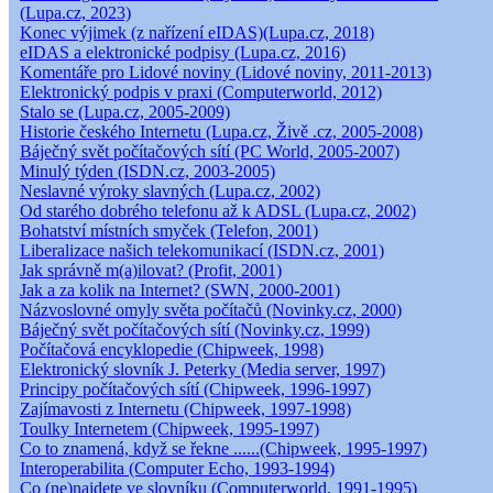
(Lupa.cz, 2023)
Konec výjimek (z nařízení eIDAS)(Lupa.cz, 2018)
eIDAS a elektronické podpisy (Lupa.cz, 2016)
Komentáře pro Lidové noviny (Lidové noviny, 2011-2013)
Elektronický podpis v praxi (Computerworld, 2012)
Stalo se (Lupa.cz, 2005-2009)
Historie českého Internetu (Lupa.cz, Živě .cz, 2005-2008)
Báječný svět počítačových sítí (PC World, 2005-2007)
Minulý týden (ISDN.cz, 2003-2005)
Neslavné výroky slavných (Lupa.cz, 2002)
Od starého dobrého telefonu až k ADSL (Lupa.cz, 2002)
Bohatství místních smyček (Telefon, 2001)
Liberalizace našich telekomunikací (ISDN.cz, 2001)
Jak správně m(a)ilovat? (Profit, 2001)
Jak a za kolik na Internet? (SWN, 2000-2001)
Názvoslovné omyly světa počítačů (Novinky.cz, 2000)
Báječný svět počítačových sítí (Novinky.cz, 1999)
Počítačová encyklopedie (Chipweek, 1998)
Elektronický slovník J. Peterky (Media server, 1997)
Principy počítačových sítí (Chipweek, 1996-1997)
Zajímavosti z Internetu (Chipweek, 1997-1998)
Toulky Internetem (Chipweek, 1995-1997)
Co to znamená, když se řekne ......(Chipweek, 1995-1997)
Interoperabilita (Computer Echo, 1993-1994)
Co (ne)najdete ve slovníku (Computerworld, 1991-1995)