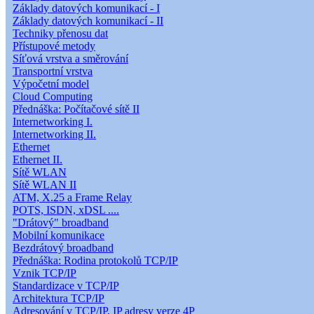
Základy datových komunikací - I
Základy datových komunikací - II
Techniky přenosu dat
Přístupové metody
Síťová vrstva a směrování
Transportní vrstva
Výpočetní model
Cloud Computing
Přednáška: Počítačové sítě II
Internetworking I.
Internetworking II.
Ethernet
Ethernet II.
Sítě WLAN
Sítě WLAN II
ATM, X.25 a Frame Relay
POTS, ISDN, xDSL ....
"Drátový" broadband
Mobilní komunikace
Bezdrátový broadband
Přednáška: Rodina protokolů TCP/IP
Vznik TCP/IP
Standardizace v TCP/IP
Architektura TCP/IP
Adresování v TCP/IP, IP adresy verze 4P