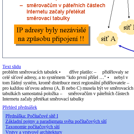
Text slidu
problém směrovacích tabulek • dříve platilo: – přidělovaly se
celé síťové adresy, a to systémem "kdo první přišel …" • nebyl v
tom žádný systém, kromě distribuce mezi regionální přidělovatele –
pro každou síťovou adresu (A, B nebo C) musela být ve směrovacích
tabulkách samostatná položka – směrovačům v páteřních částech
Internetu začaly přetékat směrovací tabulky
Přehled přednášek
Přednáška: Počítačové sítě I
Základní pojmy a paradigmata světa počítačových sítí
Taxonomie počítačových sítí
Vrstvy a vrstvové architektury