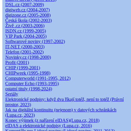
DSL.cz (2007-2009)
digiweb.cz (2004-2007)
digizone.cz (2005-2008)
Česká škola (2002-2003)
Živě .cz (2003-2006)
ISDN.cz (1999-2005)
VIP Park (2004-2005)
Softwarové noviny (1997-2002)
IT-NET (2000-2003)
Telefon (2001-2002)
Novinky.cz (1998-2000)
Profit (2001)
CHIP (1999-2001)
CHIPweek (1995-1998)
Computerworld (1991-1995, 2012)
Computer Echo (1993-1995)
ostatní tituly (1998-2024)
Seriály
Elektronické podpisy: když dva říkají totéž, není to totéž (Právní
prostor, 2023)
Jak na digitální kontinuitu (nejenom) v datových schránkách
(Lupa.cz, 2023)
Konec výjimek (z nařízení eIDAS)(Lupa.cz, 2018)
eIDAS a elektronické podpisy (Lupa.cz, 2016)
Komentáře pro Lidové noviny (Lidové noviny, 2011-2013)