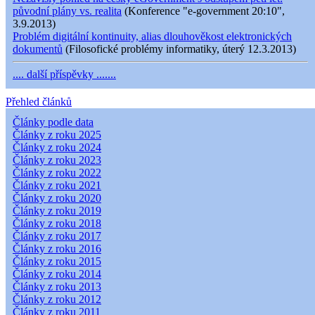
původní plány vs. realita
(Konference "e-government 20:10",
3.9.2013)
Problém digitální kontinuity, alias dlouhověkost elektronických
dokumentů
(Filosofické problémy informatiky, úterý 12.3.2013)
.... další příspěvky .......
Přehled článků
Články podle data
Články z roku 2025
Články z roku 2024
Články z roku 2023
Články z roku 2022
Články z roku 2021
Články z roku 2020
Články z roku 2019
Články z roku 2018
Články z roku 2017
Články z roku 2016
Články z roku 2015
Články z roku 2014
Články z roku 2013
Články z roku 2012
Články z roku 2011