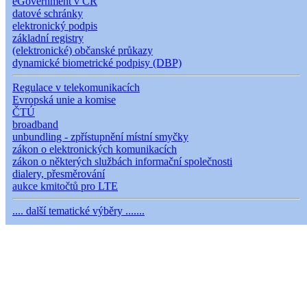
eGovernment v ČR
datové schránky
elektronický podpis
základní registry
(elektronické) občanské průkazy
dynamické biometrické podpisy (DBP)
Regulace v telekomunikacích
Evropská unie a komise
ČTÚ
broadband
unbundling - zpřístupnění místní smyčky
zákon o elektronických komunikacích
zákon o některých službách informační společnosti
dialery, přesměrování
aukce kmitočtů pro LTE
.... další tematické výběry .......