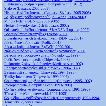
Elektronický podpis v praxi (Computerworld, 2012)
Stalo se (Lupa.cz, 2005-2009)
Historie českého Internetu (Lupa.cz, Živě .cz, 2005-2008)
Báječný svět počítačových sítí (PC World, 2005-2007)
Minulý týden (ISDN.cz, 2003-2005)
Neslavné výroky slavných (Lupa.cz, 2002)
Od starého dobrého telefonu až k ADSL (Lupa.cz, 2002)
Bohatství místních smyček (Telefon, 2001)
Liberalizace našich telekomunikací (ISDN.cz, 2001)
Jak správně m(a)ilovat? (Profit, 2001)
Jak a za kolik na Internet? (SWN, 2000-2001)
Názvoslovné omyly světa počítačů (Novinky.cz, 2000)
Báječný svět počítačových sítí (Novinky.cz, 1999)
Počítačová encyklopedie (Chipweek, 1998)
Elektronický slovník J. Peterky (Media server, 1997)
Principy počítačových sítí (Chipweek, 1996-1997)
Zajímavosti z Internetu (Chipweek, 1997-1998)
Toulky Internetem (Chipweek, 1995-1997)
Co to znamená, když se řekne ......(Chipweek, 1995-1997)
Interoperabilita (Computer Echo, 1993-1994)
Co (ne)najdete ve slovníku (Computerworld, 1991-1995)
Téma týdne (Computerworld, 1994-1995)
Co je čím ... v počítačových sítích (Computerworld, 1991-1994)
Tematické výběry z článků