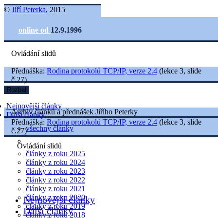
©
Jiří Peterka
, 2015
online od
12.9.1996
Ovládání slidů
Přednáška:
Rodina protokolů TCP/IP, verze 2.4
(lekce 3, slide
č.27)
Rozbal
Nejnovější články
Archiv článků a přednášek Jiřího Peterky
Další články
Přednáška:
Rodina protokolů TCP/IP, verze 2.4
(lekce 3, slide
všechny články
č.27)
Ovládání slidů
články z roku 2025
články z roku 2024
články z roku 2023
články z roku 2022
články z roku 2021
články z roku 2020
Nejnovější články
články z roku 2019
Další články
články z roku 2018