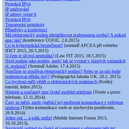
Protokol IPv4
IP směrování
IP adresy verze 6
Protokol IPv6
Transportní protokoly
Příspěvky z konferencí
Má elektronický podpis identifikovat podepsanou osobu? A pokud
ano: jak?
(konference ÚOOÚ, 2.6.2015)
Co je kybernetická bezpečnost?
(seminář AFCEA při veletrhu
IDET 2015, 20.5.2015)
O čem je síťová neutralita?
(Law FIT 2015, 18.5.2015)
Není podpis jako podpis, aneb: jak se vyznat v různých variantách
el. podpisů?
(Seminář Adobe, 17.4.2015)
Naučíme se používat elektronický podpis? Nebo se za nás bude
podepisovat někdo jiný?
(Pedagogická fakulta UK, 20.2. 2015)
Co bychom měli vědět o elektronických podpisech
(Krátký
tutoriál, leden 2015)
Historie a současný stav české mobilní telefonie
(Teorie a praxe
telefonie, 12.11.2014).
Časy se mění, aneb: (měnící se) možnosti komunikace s veřejnou
správou
(Týden komunikace osob se sluchovým postižením,
26.9.2014)
Jeden rok ... a tolik změn!
(Mobile Internet Forum 2013,
10.10.2013).
Nezávislý pohled na český eGovernment s odstupem pěti let: