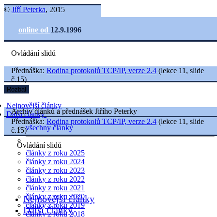
©
Jiří Peterka
, 2015
online od
12.9.1996
Ovládání slidů
Přednáška:
Rodina protokolů TCP/IP, verze 2.4
(lekce 11, slide
č.15)
Rozbal
Nejnovější články
Archiv článků a přednášek Jiřího Peterky
Další články
Přednáška:
Rodina protokolů TCP/IP, verze 2.4
(lekce 11, slide
všechny články
č.15)
Ovládání slidů
články z roku 2025
články z roku 2024
články z roku 2023
články z roku 2022
články z roku 2021
články z roku 2020
Nejnovější články
články z roku 2019
Další články
články z roku 2018