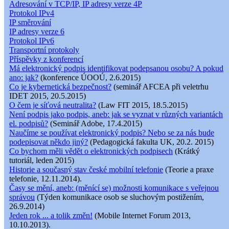
Adresování v TCP/IP, IP adresy verze 4P
Protokol IPv4
IP směrování
IP adresy verze 6
Protokol IPv6
Transportní protokoly
Příspěvky z konferencí
Má elektronický podpis identifikovat podepsanou osobu? A pokud
ano: jak?
(konference ÚOOÚ, 2.6.2015)
Co je kybernetická bezpečnost?
(seminář AFCEA při veletrhu
IDET 2015, 20.5.2015)
O čem je síťová neutralita?
(Law FIT 2015, 18.5.2015)
Není podpis jako podpis, aneb: jak se vyznat v různých variantách
el. podpisů?
(Seminář Adobe, 17.4.2015)
Naučíme se používat elektronický podpis? Nebo se za nás bude
podepisovat někdo jiný?
(Pedagogická fakulta UK, 20.2. 2015)
Co bychom měli vědět o elektronických podpisech
(Krátký
tutoriál, leden 2015)
Historie a současný stav české mobilní telefonie
(Teorie a praxe
telefonie, 12.11.2014).
Časy se mění, aneb: (měnící se) možnosti komunikace s veřejnou
správou
(Týden komunikace osob se sluchovým postižením,
26.9.2014)
Jeden rok ... a tolik změn!
(Mobile Internet Forum 2013,
10.10.2013).