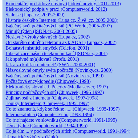
Komentáře pro Lidové noviny (Lidové noviny, 2011-2013)
Elektronický podpis v praxi (Computerworld, 2012)
Stalo se (Lupa.cz, 2005-2009)
Historie českého Internetu (Lupa.cz, Živě .cz, 2005-2008)
Báječný svět počítačových sítí (PC World, 2005-2007)
Minulý týden (ISDN.cz, 2003-2005)
Neslavné výroky slavných (Lupa.cz, 2002)
Od starého dobrého telefonu až k ADSL (Lupa.cz, 2002)
Bohatství místních smyček (Telefon, 2001)
Liberalizace našich telekomunikací (ISDN.cz, 2001)
Jak správně m(a)ilovat? (Profit, 2001)
Jak a za kolik na Internet? (SWN, 2000-2001)
Názvoslovné omyly světa počítačů (Novinky.cz, 2000)
Báječný svět počítačových sítí (Novinky.cz, 1999)
Počítačová encyklopedie (Chipweek, 1998)
Elektronický slovník J. Peterky (Media server, 1997)
Principy počítačových sítí (Chipweek, 1996-1997)
Zajímavosti z Internetu (Chipweek, 1997-1998)
Toulky Internetem (Chipweek, 1995-1997)
Co to znamená, když se řekne ......(Chipweek, 1995-1997)
Interoperabilita (Computer Echo, 1993-1994)
Co (ne)najdete ve slovníku (Computerworld, 1991-1995)
Téma týdne (Computerworld, 1994-1995)
Co je čím ... v počítačových sítích (Computerworld, 1991-1994)
Tematické výběry z článků