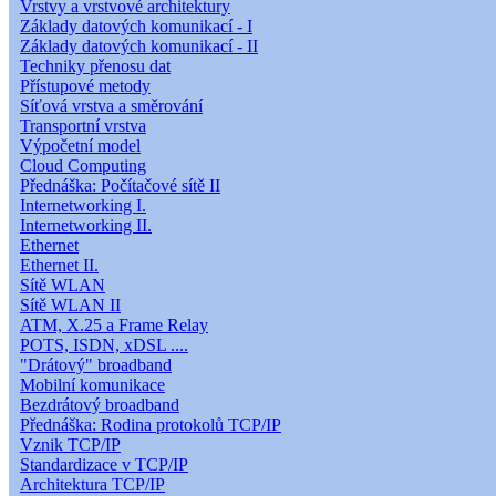
Vrstvy a vrstvové architektury
Základy datových komunikací - I
Základy datových komunikací - II
Techniky přenosu dat
Přístupové metody
Síťová vrstva a směrování
Transportní vrstva
Výpočetní model
Cloud Computing
Přednáška: Počítačové sítě II
Internetworking I.
Internetworking II.
Ethernet
Ethernet II.
Sítě WLAN
Sítě WLAN II
ATM, X.25 a Frame Relay
POTS, ISDN, xDSL ....
"Drátový" broadband
Mobilní komunikace
Bezdrátový broadband
Přednáška: Rodina protokolů TCP/IP
Vznik TCP/IP
Standardizace v TCP/IP
Architektura TCP/IP