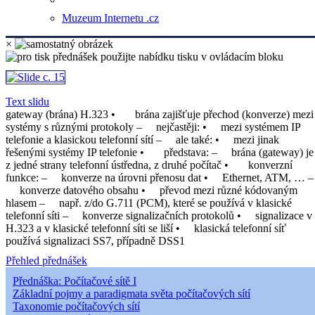
Muzeum Internetu .cz
×
Text slidu
gateway (brána) H.323 • brána zajišťuje přechod (konverze) mezi
systémy s různými protokoly – nejčastěji: • mezi systémem IP
telefonie a klasickou telefonní sítí – ale také: • mezi jinak
řešenými systémy IP telefonie • představa: – brána (gateway) je
z jedné strany telefonní ústředna, z druhé počítač • konverzní
funkce: – konverze na úrovni přenosu dat • Ethernet, ATM, … –
konverze datového obsahu • převod mezi různé kódovaným
hlasem – např. z/do G.711 (PCM), které se používá v klasické
telefonní síti – konverze signalizačních protokolů • signalizace v
H.323 a v klasické telefonní síti se liší • klasická telefonní síť
používá signalizaci SS7, případně DSS1
Přehled přednášek
Přednáška: Počítačové sítě I
Základní pojmy a paradigmata světa počítačových sítí
Taxonomie počítačových sítí