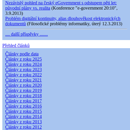
Nezávislý pohled na český eGovernment s odstupem pěti let:
původní plány vs. realita
(Konference "e-government 20:10",
3.9.2013)
Problém digitální kontinuity, alias dlouhověkost elektronických
dokumentů
(Filosofické problémy informatiky, úterý 12.3.2013)
.... další příspěvky .......
Přehled článků
Články podle data
Články z roku 2025
Články z roku 2024
Články z roku 2023
Články z roku 2022
Články z roku 2021
Články z roku 2020
Články z roku 2019
Články z roku 2018
Články z roku 2017
Články z roku 2016
Články z roku 2015
Články z roku 2014
Články z roku 2013
Články z roku 2012