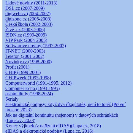
Lidové noviny (2011-2013)
DSL.cz (2007-2009)
digiweb.cz (2004-2007)
digizone.cz (2005-2008)
Česká škola (2002-2003)
Živě .cz (2003-2006)
ISDN.cz (1999-2005)
VIP Park (2004-2005)
Softwarové noviny (1997-2002)
IT-NET (2000-2003)
Telefon (2001-2002)
Novinky.cz (1998-2000)
Profit (2001)
CHIP (1999-2001)
CHIPweek (1995-1998)
Computerworld (1991-1995, 2012)
Computer Echo (1993-1995)
ostatní tituly (1998-2024)
Seriály
Elektronické podpisy: když dva říkají totéž, není to totéž (Právní
prostor, 2023)
Jak na digitální kontinuitu (nejenom) v datových schránkách
(Lupa.cz, 2023)
Konec výjimek (z nařízení eIDAS)(Lupa.cz, 2018)
eIDAS a elektronické podpisy (Lupa.cz, 2016)