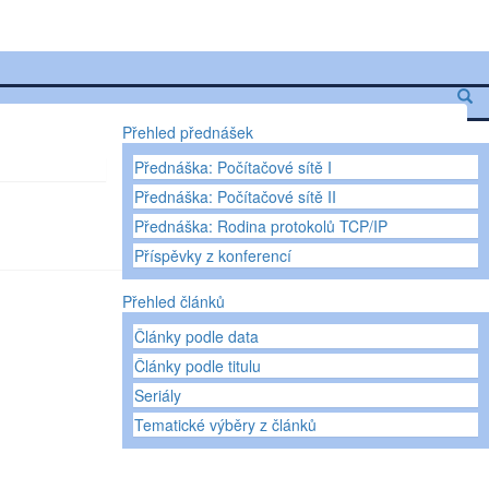
Přehled přednášek
Přednáška: Počítačové sítě I
Přednáška: Počítačové sítě II
Přednáška: Rodina protokolů TCP/IP
Příspěvky z konferencí
Přehled článků
Články podle data
Články podle titulu
Seriály
Tematické výběry z článků