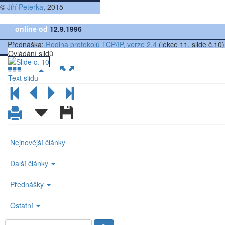
©
Jiří Peterka
, 2015
online od
12.9.1996
Přednáška:
Rodina protokolů TCP/IP, verze 2.4
(lekce 11, slide č.10)
Ovládání slidů
Text slidu
Nejnovější články
Další články
Přednášky
Ostatní