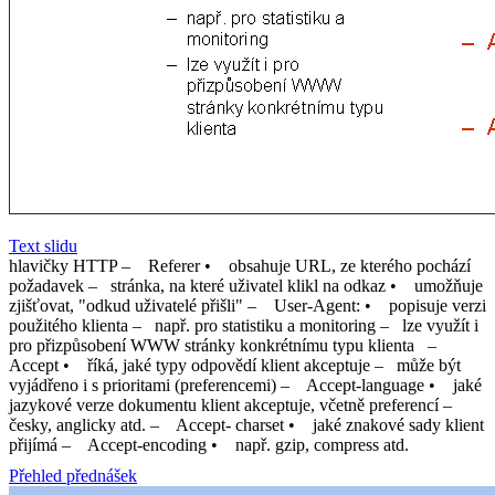
Text slidu
hlavičky HTTP – Referer • obsahuje URL, ze kterého pochází
požadavek – stránka, na které uživatel klikl na odkaz • umožňuje
zjišťovat, "odkud uživatelé přišli" – User-Agent: • popisuje verzi
použitého klienta – např. pro statistiku a monitoring – lze využít i
pro přizpůsobení WWW stránky konkrétnímu typu klienta –
Accept • říká, jaké typy odpovědí klient akceptuje – může být
vyjádřeno i s prioritami (preferencemi) – Accept-language • jaké
jazykové verze dokumentu klient akceptuje, včetně preferencí –
česky, anglicky atd. – Accept- charset • jaké znakové sady klient
přijímá – Accept-encoding • např. gzip, compress atd.
Přehled přednášek