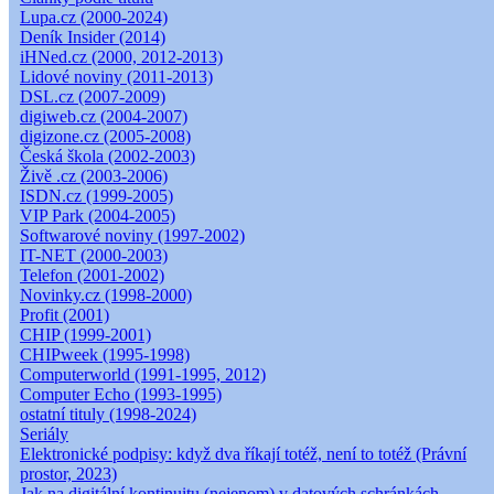
Lupa.cz (2000-2024)
Deník Insider (2014)
iHNed.cz (2000, 2012-2013)
Lidové noviny (2011-2013)
DSL.cz (2007-2009)
digiweb.cz (2004-2007)
digizone.cz (2005-2008)
Česká škola (2002-2003)
Živě .cz (2003-2006)
ISDN.cz (1999-2005)
VIP Park (2004-2005)
Softwarové noviny (1997-2002)
IT-NET (2000-2003)
Telefon (2001-2002)
Novinky.cz (1998-2000)
Profit (2001)
CHIP (1999-2001)
CHIPweek (1995-1998)
Computerworld (1991-1995, 2012)
Computer Echo (1993-1995)
ostatní tituly (1998-2024)
Seriály
Elektronické podpisy: když dva říkají totéž, není to totéž (Právní
prostor, 2023)
Jak na digitální kontinuitu (nejenom) v datových schránkách