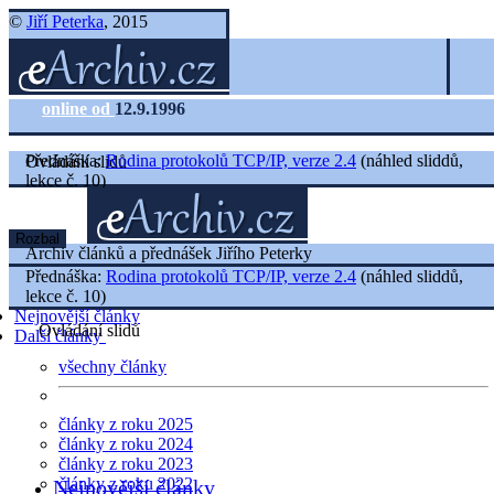
©
Jiří Peterka
, 2015
online od
12.9.1996
Přednáška:
Rodina protokolů TCP/IP, verze 2.4
(náhled sliddů,
Ovládání slidů
lekce č. 10)
Rozbal
Archiv článků a přednášek Jiřího Peterky
Přednáška:
Rodina protokolů TCP/IP, verze 2.4
(náhled sliddů,
lekce č. 10)
Nejnovější články
Ovládání slidů
Další články
všechny články
články z roku 2025
články z roku 2024
články z roku 2023
články z roku 2022
Nejnovější články