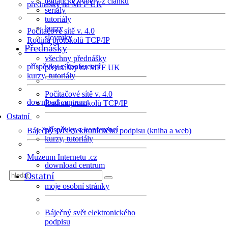
tematické výběry z článků
přednášky na MFF UK
seriály
tutoriály
kurzy
Počítačové sítě v. 4.0
slovníky
Rodina protokolů TCP/IP
Přednášky
všechny přednášky
příspěvky z konferencí
přednášky na MFF UK
kurzy, tutoriály
Počítačové sítě v. 4.0
download centrum
Rodina protokolů TCP/IP
Ostatní
příspěvky z konferencí
Báječný svět elektronického podpisu (kniha a web)
kurzy, tutoriály
Muzeum Internetu .cz
download centrum
Ostatní
moje osobní stránky
Báječný svět elektronického
podpisu