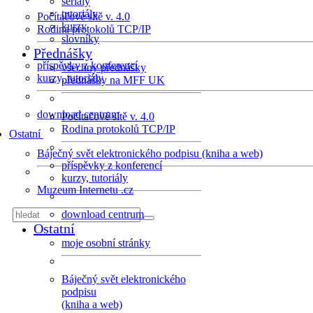
seriály
tutoriály
Počítačové sítě v. 4.0
kurzy
Rodina protokolů TCP/IP
slovníky
Přednášky
příspěvky z konferencí
všechny přednášky
kurzy, tutoriály
přednášky na MFF UK
download centrum
Počítačové sítě v. 4.0
Rodina protokolů TCP/IP
Ostatní
Báječný svět elektronického podpisu (kniha a web)
příspěvky z konferencí
kurzy, tutoriály
Muzeum Internetu .cz
download centrum
Ostatní
moje osobní stránky
Báječný svět elektronického
podpisu
(kniha a web)