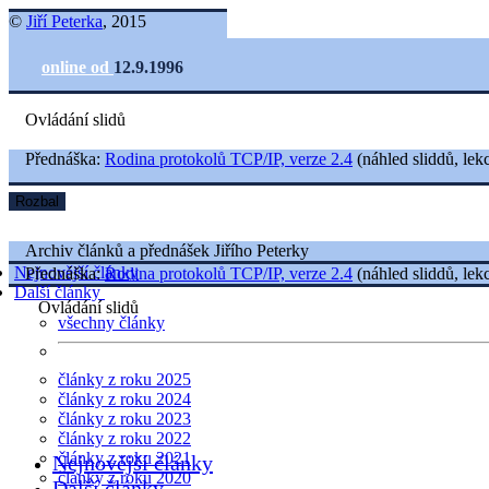
©
Jiří Peterka
, 2015
online od
12.9.1996
Ovládání slidů
Přednáška:
Rodina protokolů TCP/IP, verze 2.4
(náhled sliddů, lekc
Rozbal
Archiv článků a přednášek Jiřího Peterky
Nejnovější články
Přednáška:
Rodina protokolů TCP/IP, verze 2.4
(náhled sliddů, lekc
Další články
Ovládání slidů
všechny články
články z roku 2025
články z roku 2024
články z roku 2023
články z roku 2022
články z roku 2021
Nejnovější články
články z roku 2020
Další články