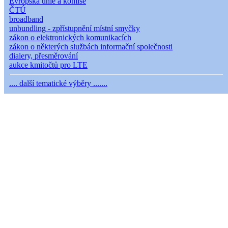
Evropská unie a komise
ČTÚ
broadband
unbundling - zpřístupnění místní smyčky
zákon o elektronických komunikacích
zákon o některých službách informační společnosti
dialery, přesměrování
aukce kmitočtů pro LTE
.... další tematické výběry .......