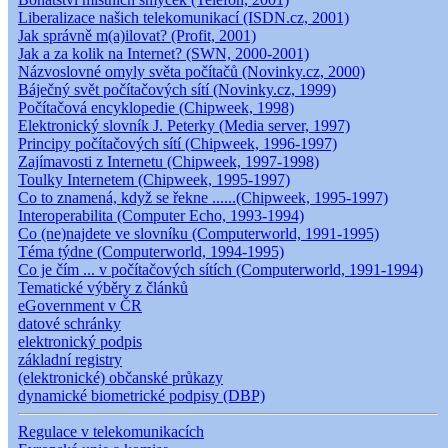
Liberalizace našich telekomunikací (ISDN.cz, 2001)
Jak správně m(a)ilovat? (Profit, 2001)
Jak a za kolik na Internet? (SWN, 2000-2001)
Názvoslovné omyly světa počítačů (Novinky.cz, 2000)
Báječný svět počítačových sítí (Novinky.cz, 1999)
Počítačová encyklopedie (Chipweek, 1998)
Elektronický slovník J. Peterky (Media server, 1997)
Principy počítačových sítí (Chipweek, 1996-1997)
Zajímavosti z Internetu (Chipweek, 1997-1998)
Toulky Internetem (Chipweek, 1995-1997)
Co to znamená, když se řekne ......(Chipweek, 1995-1997)
Interoperabilita (Computer Echo, 1993-1994)
Co (ne)najdete ve slovníku (Computerworld, 1991-1995)
Téma týdne (Computerworld, 1994-1995)
Co je čím ... v počítačových sítích (Computerworld, 1991-1994)
Tematické výběry z článků
eGovernment v ČR
datové schránky
elektronický podpis
základní registry
(elektronické) občanské průkazy
dynamické biometrické podpisy (DBP)
Regulace v telekomunikacích