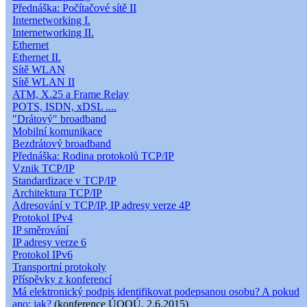
Přednáška: Počítačové sítě II
Internetworking I.
Internetworking II.
Ethernet
Ethernet II.
Sítě WLAN
Sítě WLAN II
ATM, X.25 a Frame Relay
POTS, ISDN, xDSL ....
"Drátový" broadband
Mobilní komunikace
Bezdrátový broadband
Přednáška: Rodina protokolů TCP/IP
Vznik TCP/IP
Standardizace v TCP/IP
Architektura TCP/IP
Adresování v TCP/IP, IP adresy verze 4P
Protokol IPv4
IP směrování
IP adresy verze 6
Protokol IPv6
Transportní protokoly
Příspěvky z konferencí
Má elektronický podpis identifikovat podepsanou osobu? A pokud
ano: jak?
(konference ÚOOÚ, 2.6.2015)