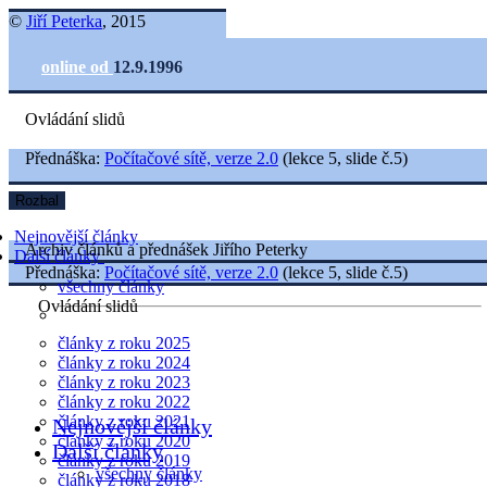
©
Jiří Peterka
, 2015
online od
12.9.1996
Ovládání slidů
Přednáška:
Počítačové sítě, verze 2.0
(lekce 5, slide č.5)
Rozbal
Nejnovější články
Archiv článků a přednášek Jiřího Peterky
Další články
Přednáška:
Počítačové sítě, verze 2.0
(lekce 5, slide č.5)
všechny články
Ovládání slidů
články z roku 2025
články z roku 2024
články z roku 2023
články z roku 2022
články z roku 2021
Nejnovější články
články z roku 2020
Další články
články z roku 2019
všechny články
články z roku 2018