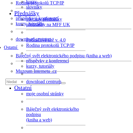
kurzy
Rodina protokolů TCP/IP
slovníky
Přednášky
příspěvky z konferencí
všechny přednášky
kurzy, tutoriály
přednášky na MFF UK
download centrum
Počítačové sítě v. 4.0
Rodina protokolů TCP/IP
Ostatní
Báječný svět elektronického podpisu (kniha a web)
příspěvky z konferencí
kurzy, tutoriály
Muzeum Internetu .cz
download centrum
Ostatní
moje osobní stránky
Báječný svět elektronického
podpisu
(kniha a web)