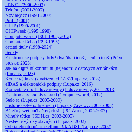
IT-NET (2000-2003)
Telefon (2001-2002)
Novinky.cz (1998-2000)
Profit (2001)
CHIP (1999-2001)
CHIPweek (1995-1998)
Computerworld (1991-1995, 2012)
Computer Echo (1993-1995)
ostatní tituly (1998-2024)
Seriály
Elektronické podpisy: když dva říkají totéž, není to totéž (Právní
prostor, 2023)
Jak na digitální kontinuitu (nejenom) v datových schránkách
(Lupa.cz, 2023)
Konec výjimek (z nařízení eIDAS)(Lupa.cz, 2018)
eIDAS a elektronické podpisy (Lupa.cz, 2016)
Komentáře pro Lidové noviny (Lidové noviny, 2011-2013)
Elektronický podpis v praxi (Computerworld, 2012)
Stalo se (Lupa.cz, 2005-2009)
Historie českého Internetu (Lupa.cz, Živě .cz, 2005-2008)
Báječný svět počítačových sítí (PC World, 2005-2007)
Minulý týden (ISDN.cz, 2003-2005)
Neslavné výroky slavných (Lupa.cz, 2002)
Od starého dobrého telefonu až k ADSL (Lupa.cz, 2002)
Bohatství místních smyček (Telefon, 2001)