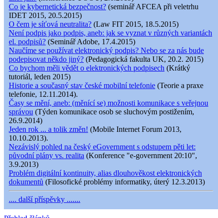
Co je kybernetická bezpečnost?
(seminář AFCEA při veletrhu
IDET 2015, 20.5.2015)
O čem je síťová neutralita?
(Law FIT 2015, 18.5.2015)
Není podpis jako podpis, aneb: jak se vyznat v různých variantách
el. podpisů?
(Seminář Adobe, 17.4.2015)
Naučíme se používat elektronický podpis? Nebo se za nás bude
podepisovat někdo jiný?
(Pedagogická fakulta UK, 20.2. 2015)
Co bychom měli vědět o elektronických podpisech
(Krátký
tutoriál, leden 2015)
Historie a současný stav české mobilní telefonie
(Teorie a praxe
telefonie, 12.11.2014).
Časy se mění, aneb: (měnící se) možnosti komunikace s veřejnou
správou
(Týden komunikace osob se sluchovým postižením,
26.9.2014)
Jeden rok ... a tolik změn!
(Mobile Internet Forum 2013,
10.10.2013).
Nezávislý pohled na český eGovernment s odstupem pěti let:
původní plány vs. realita
(Konference "e-government 20:10",
3.9.2013)
Problém digitální kontinuity, alias dlouhověkost elektronických
dokumentů
(Filosofické problémy informatiky, úterý 12.3.2013)
.... další příspěvky .......