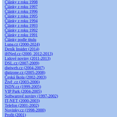
Články z roku 1998
Články z roku 1997
Články z roku 1996
Články z roku 1995
Články z roku 1994
Články z roku 1993
Články z roku 1992
Články z roku 1991
Články podle titulu
Lupa.cz (2000-2024)
Deník Insider (2014)
iHNed.cz (2000, 2012-2013)
Lidové noviny (2011-2013)
DSL.cz (2007-2009)
digiweb.cz (2004-2007)
digizone.cz (2005-2008)
Česká škola (2002-2003)
Živě .cz (2003-2006)
ISDN.cz (1999-2005)
VIP Park (2004-2005)
Softwarové noviny (1997-2002)
IT-NET (2000-2003)
Telefon (2001-2002)
Novinky.cz (1998-2000)
Profit (2001)