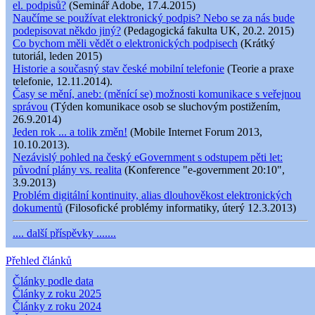
el. podpisů?
(Seminář Adobe, 17.4.2015)
Naučíme se používat elektronický podpis? Nebo se za nás bude
podepisovat někdo jiný?
(Pedagogická fakulta UK, 20.2. 2015)
Co bychom měli vědět o elektronických podpisech
(Krátký
tutoriál, leden 2015)
Historie a současný stav české mobilní telefonie
(Teorie a praxe
telefonie, 12.11.2014).
Časy se mění, aneb: (měnící se) možnosti komunikace s veřejnou
správou
(Týden komunikace osob se sluchovým postižením,
26.9.2014)
Jeden rok ... a tolik změn!
(Mobile Internet Forum 2013,
10.10.2013).
Nezávislý pohled na český eGovernment s odstupem pěti let:
původní plány vs. realita
(Konference "e-government 20:10",
3.9.2013)
Problém digitální kontinuity, alias dlouhověkost elektronických
dokumentů
(Filosofické problémy informatiky, úterý 12.3.2013)
.... další příspěvky .......
Přehled článků
Články podle data
Články z roku 2025
Články z roku 2024