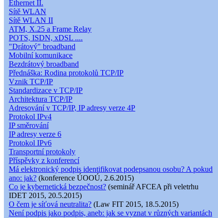
Ethernet II.
Sítě WLAN
Sítě WLAN II
ATM, X.25 a Frame Relay
POTS, ISDN, xDSL ....
"Drátový" broadband
Mobilní komunikace
Bezdrátový broadband
Přednáška: Rodina protokolů TCP/IP
Vznik TCP/IP
Standardizace v TCP/IP
Architektura TCP/IP
Adresování v TCP/IP, IP adresy verze 4P
Protokol IPv4
IP směrování
IP adresy verze 6
Protokol IPv6
Transportní protokoly
Příspěvky z konferencí
Má elektronický podpis identifikovat podepsanou osobu? A pokud
ano: jak?
(konference ÚOOÚ, 2.6.2015)
Co je kybernetická bezpečnost?
(seminář AFCEA při veletrhu
IDET 2015, 20.5.2015)
O čem je síťová neutralita?
(Law FIT 2015, 18.5.2015)
Není podpis jako podpis, aneb: jak se vyznat v různých variantách