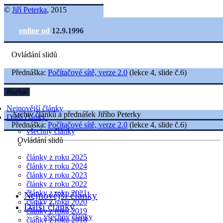
©
Jiří Peterka
, 2015
online od
12.9.1996
Ovládání slidů
Přednáška:
Počítačové sítě, verze 2.0
(lekce 4, slide č.6)
Rozbal
Nejnovější články
Archiv článků a přednášek Jiřího Peterky
Další články
Přednáška:
Počítačové sítě, verze 2.0
(lekce 4, slide č.6)
všechny články
Ovládání slidů
články z roku 2025
články z roku 2024
články z roku 2023
články z roku 2022
články z roku 2021
Nejnovější články
články z roku 2020
Další články
články z roku 2019
všechny články
články z roku 2018