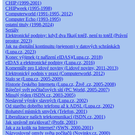
CHIP (1999-2001)
CHIPweek (1995-1998)
Computerworld (1991-1995, 2012)
Computer Echo (1993-1995)
ostatní tituly (1998-2024)
Seriály
Elektronické podpisy: když dva říkají totéž, není to totéž (Právní
prostor, 2023)
Jak na digitální kontinuitu (nejenom) v datových schránkách
(Lupa.cz, 2023)
Konec výjimek (z nařízení eIDAS)(Lupa.cz, 2018)
eIDAS a elektronické podpisy (Lupa.cz, 2016)
Komentáře pro Lidové noviny (Lidové noviny, 2011-2013)
Elektronický podpis v praxi (Computerworld, 2012)
Stalo se (Lupa.cz, 2005-2009)
Historie českého Internetu (Lupa.cz, Živě .cz, 2005-2008)
Báječný svět počítačových sítí (PC World, 2005-2007)
Minulý týden (ISDN.cz, 2003-2005)
Neslavné výroky slavných (Lupa.cz, 2002)
Od starého dobrého telefonu až k ADSL (Lupa.cz, 2002)
Bohatství místních smyček (Telefon, 2001)
Liberalizace našich telekomunikací (ISDN.cz, 2001)
Jak správně m(a)ilovat? (Profit, 2001)
Jak a za kolik na Internet? (SWN, 2000-2001)
Názvoslovné omyly světa počítačů (Novinky.cz, 2000)