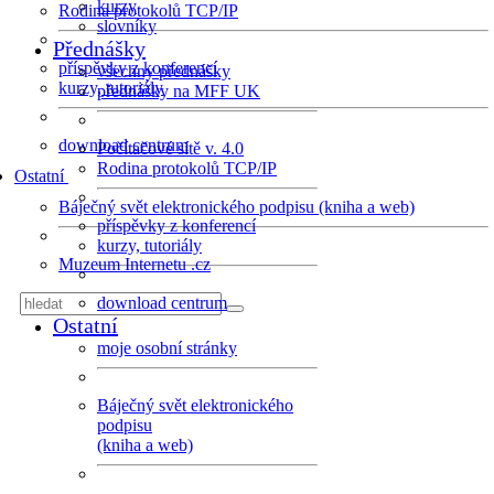
kurzy
Rodina protokolů TCP/IP
slovníky
Přednášky
příspěvky z konferencí
všechny přednášky
kurzy, tutoriály
přednášky na MFF UK
download centrum
Počítačové sítě v. 4.0
Rodina protokolů TCP/IP
Ostatní
Báječný svět elektronického podpisu (kniha a web)
příspěvky z konferencí
kurzy, tutoriály
Muzeum Internetu .cz
download centrum
Ostatní
moje osobní stránky
Báječný svět elektronického
podpisu
(kniha a web)