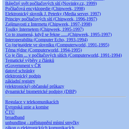
Báječný svět počítačových sítí (Novinky.cz, 1999)
Počítačová encyklopedie (Chipweek, 1998)
Elektronický slovník J. Peterky (Media server, 1997)
Principy počítačových sítí (Chipweek, 1996-1997)
Zajímavosti z Internetu (Chipweek, 1997-1998)
Toulky Internetem (Chipweek, 1995-1997)
Co to znamená, když se řekne ......(Chipweek, 1995-1997)
Interoperabilita (Computer Echo, 1993-1994)
Co (ne)najdete ve slovníku (Computerworld, 1991-1995)
Téma týdne (Computerworld, 1994-1995)
Co je čím ... v počítačových sítích (Computerworld, 1991-1994)
Tematické výběry z článků
eGovernment v ČR
datové schránky
elektronický podpis
základní registry
(elektronické) občanské průkazy
dynamické biometrické podpisy (DBP)
Regulace v telekomunikacích
Evropská unie a komise
ČTÚ
broadband
unbundling - zpřístupnění místní smyčky
zákon o elektronických komunikacích