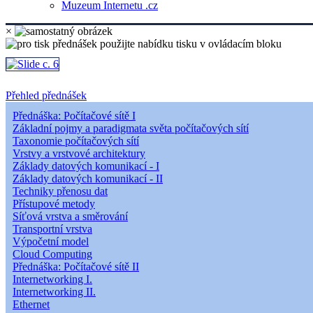
Muzeum Internetu .cz
×
Přehled přednášek
Přednáška: Počítačové sítě I
Základní pojmy a paradigmata světa počítačových sítí
Taxonomie počítačových sítí
Vrstvy a vrstvové architektury
Základy datových komunikací - I
Základy datových komunikací - II
Techniky přenosu dat
Přístupové metody
Síťová vrstva a směrování
Transportní vrstva
Výpočetní model
Cloud Computing
Přednáška: Počítačové sítě II
Internetworking I.
Internetworking II.
Ethernet