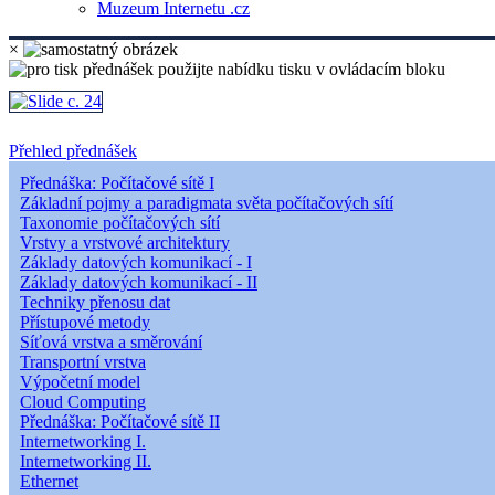
Muzeum Internetu .cz
×
Přehled přednášek
Přednáška: Počítačové sítě I
Základní pojmy a paradigmata světa počítačových sítí
Taxonomie počítačových sítí
Vrstvy a vrstvové architektury
Základy datových komunikací - I
Základy datových komunikací - II
Techniky přenosu dat
Přístupové metody
Síťová vrstva a směrování
Transportní vrstva
Výpočetní model
Cloud Computing
Přednáška: Počítačové sítě II
Internetworking I.
Internetworking II.
Ethernet