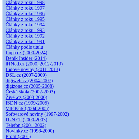
Články z roku 1998
Články z roku 1997
Články z roku 1996
Články z roku 1995
Články z roku 1994
Články z roku 1993
Články z roku 1992
Články z roku 1991
Články podle titulu
Lupa.cz (2000-2024)
Deník Insider (2014)
iHNed.cz (2000, 2012-2013)
Lidové noviny (2011-2013)
DSL.cz (2007-2009)
digiweb.cz (2004-2007)
digizone.cz (2005-2008)
Česká škola (2002-2003)
Živě .cz (2003-2006)
ISDN.cz (1999-2005)
VIP Park (2004-2005)
Softwarové noviny (1997-2002)
IT-NET (2000-2003)
Telefon (2001-2002)
Novinky.cz (1998-2000)
Profit (2001)