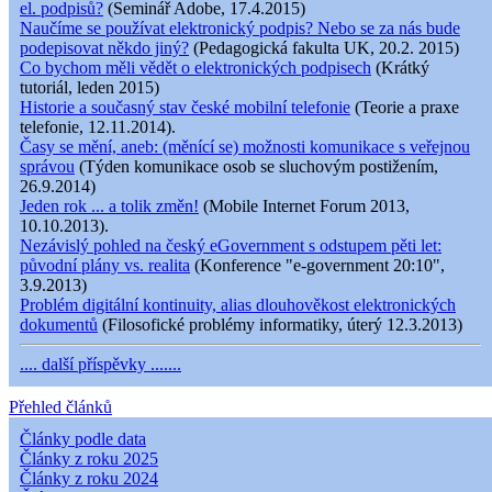
el. podpisů?
(Seminář Adobe, 17.4.2015)
Naučíme se používat elektronický podpis? Nebo se za nás bude
podepisovat někdo jiný?
(Pedagogická fakulta UK, 20.2. 2015)
Co bychom měli vědět o elektronických podpisech
(Krátký
tutoriál, leden 2015)
Historie a současný stav české mobilní telefonie
(Teorie a praxe
telefonie, 12.11.2014).
Časy se mění, aneb: (měnící se) možnosti komunikace s veřejnou
správou
(Týden komunikace osob se sluchovým postižením,
26.9.2014)
Jeden rok ... a tolik změn!
(Mobile Internet Forum 2013,
10.10.2013).
Nezávislý pohled na český eGovernment s odstupem pěti let:
původní plány vs. realita
(Konference "e-government 20:10",
3.9.2013)
Problém digitální kontinuity, alias dlouhověkost elektronických
dokumentů
(Filosofické problémy informatiky, úterý 12.3.2013)
.... další příspěvky .......
Přehled článků
Články podle data
Články z roku 2025
Články z roku 2024