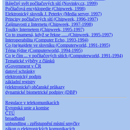
Báječný svět počítačových sítí (Novinky.cz, 1999)
Počítačová encyklopedie (Chipweek, 1998)
Elektronický slovník J. Peterky (Media server, 1997)
Principy počítačových sítí (Chipweek, 1996-1997)
Zajímavosti z Internetu (Chipweek, 1997-1998)
Toulky Internetem (Chipweek, 1995-1997)
Co to znamená, když se řekne ......(Chipweek, 1995-1997)
Interoperabilita (Computer Echo, 1993-1994)
Co (ne)najdete ve slovníku (Computerworld, 1991-1995)
Téma týdne (Computerworld, 1994-1995)
Co je čím ... v počítačových sítích (Computerworld, 1991-1994)
Tematické výběry z článků
eGovernment v ČR
datové schránky
elektronický podpis
základní registry
(elektronické) občanské průkazy
dynamické biometrické podpisy (DBP)
Regulace v telekomunikacích
Evropská unie a komise
ČTÚ
broadband
unbundling - zpřístupnění místní smyčky
zákon o elektronických komunikacích