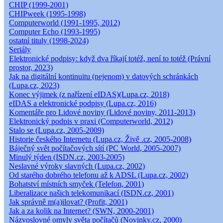
CHIP (1999-2001)
CHIPweek (1995-1998)
Computerworld (1991-1995, 2012)
Computer Echo (1993-1995)
ostatní tituly (1998-2024)
Seriály
Elektronické podpisy: když dva říkají totéž, není to totéž (Právní
prostor, 2023)
Jak na digitální kontinuitu (nejenom) v datových schránkách
(Lupa.cz, 2023)
Konec výjimek (z nařízení eIDAS)(Lupa.cz, 2018)
eIDAS a elektronické podpisy (Lupa.cz, 2016)
Komentáře pro Lidové noviny (Lidové noviny, 2011-2013)
Elektronický podpis v praxi (Computerworld, 2012)
Stalo se (Lupa.cz, 2005-2009)
Historie českého Internetu (Lupa.cz, Živě .cz, 2005-2008)
Báječný svět počítačových sítí (PC World, 2005-2007)
Minulý týden (ISDN.cz, 2003-2005)
Neslavné výroky slavných (Lupa.cz, 2002)
Od starého dobrého telefonu až k ADSL (Lupa.cz, 2002)
Bohatství místních smyček (Telefon, 2001)
Liberalizace našich telekomunikací (ISDN.cz, 2001)
Jak správně m(a)ilovat? (Profit, 2001)
Jak a za kolik na Internet? (SWN, 2000-2001)
Názvoslovné omyly světa počítačů (Novinky.cz, 2000)