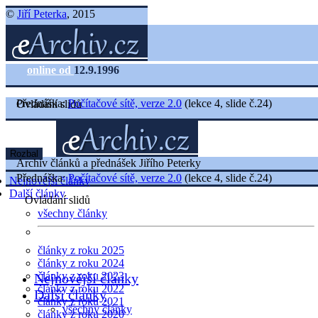
©
Jiří Peterka
, 2015
online od
12.9.1996
Přednáška:
Počítačové sítě, verze 2.0
(lekce 4, slide č.24)
Ovládání slidů
Rozbal
Archiv článků a přednášek Jiřího Peterky
Přednáška:
Počítačové sítě, verze 2.0
(lekce 4, slide č.24)
Nejnovější články
Další články
Ovládání slidů
všechny články
články z roku 2025
články z roku 2024
články z roku 2023
Nejnovější články
články z roku 2022
Další články
články z roku 2021
všechny články
články z roku 2020