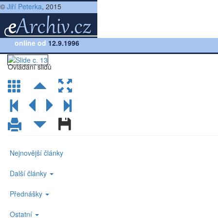
©
Jiří Peterka
, 2015
Přednáška:
online od
Počítačové sítě, verze 2.0
12.9.1996
(lekce 4, slide č.13)
Ovládání slidů
Nejnovější články
Další články
Přednášky
Ostatní