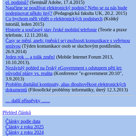
el. podpisů?
(Seminář Adobe, 17.4.2015)
Naučíme se používat elektronický podpis? Nebo se za nás bude
podepisovat někdo jiný?
(Pedagogická fakulta UK, 20.2. 2015)
Co bychom měli vědět o elektronických podpisech
(Krátký
tutoriál, leden 2015)
Historie a současný stav české mobilní telefonie
(Teorie a praxe
telefonie, 12.11.2014).
Časy se mění, aneb: (měnící se) možnosti komunikace s veřejnou
správou
(Týden komunikace osob se sluchovým postižením,
26.9.2014)
Jeden rok ... a tolik změn!
(Mobile Internet Forum 2013,
10.10.2013).
Nezávislý pohled na český eGovernment s odstupem pěti let:
původní plány vs. realita
(Konference "e-government 20:10",
3.9.2013)
Problém digitální kontinuity, alias dlouhověkost elektronických
dokumentů
(Filosofické problémy informatiky, úterý 12.3.2013)
.... další příspěvky .......
Přehled článků
Články podle data
Články z roku 2025
Články z roku 2024