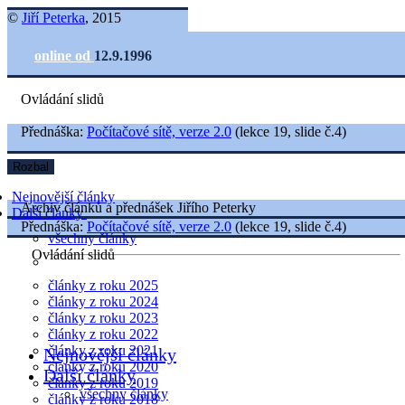
©
Jiří Peterka
, 2015
online od
12.9.1996
Ovládání slidů
Přednáška:
Počítačové sítě, verze 2.0
(lekce 19, slide č.4)
Rozbal
Nejnovější články
Archiv článků a přednášek Jiřího Peterky
Další články
Přednáška:
Počítačové sítě, verze 2.0
(lekce 19, slide č.4)
všechny články
Ovládání slidů
články z roku 2025
články z roku 2024
články z roku 2023
články z roku 2022
články z roku 2021
Nejnovější články
články z roku 2020
Další články
články z roku 2019
všechny články
články z roku 2018