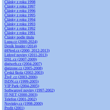
Články z roku 1998
Články z roku 1997
Články z roku 1996
Články z roku 1995
Články z roku 1994
Články z roku 1993
Články z roku 1992
Články z roku 1991
Články podle titulu
Lupa.cz (2000-2024)
Deník Insider (2014)
iHNed.cz (2000, 2012-2013)
Lidové noviny (2011-2013)
DSL.cz (2007-2009)
digiweb.cz (2004-2007)
digizone.cz (2005-2008)
Česká škola (2002-2003)
Živě .cz (2003-2006)
ISDN.cz (1999-2005)
VIP Park (2004-2005)
Softwarové noviny (1997-2002)
IT-NET (2000-2003)
Telefon (2001-2002)
Novinky.cz (1998-2000)
Profit (2001)