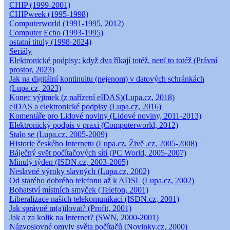
CHIP (1999-2001)
CHIPweek (1995-1998)
Computerworld (1991-1995, 2012)
Computer Echo (1993-1995)
ostatní tituly (1998-2024)
Seriály
Elektronické podpisy: když dva říkají totéž, není to totéž (Právní
prostor, 2023)
Jak na digitální kontinuitu (nejenom) v datových schránkách
(Lupa.cz, 2023)
Konec výjimek (z nařízení eIDAS)(Lupa.cz, 2018)
eIDAS a elektronické podpisy (Lupa.cz, 2016)
Komentáře pro Lidové noviny (Lidové noviny, 2011-2013)
Elektronický podpis v praxi (Computerworld, 2012)
Stalo se (Lupa.cz, 2005-2009)
Historie českého Internetu (Lupa.cz, Živě .cz, 2005-2008)
Báječný svět počítačových sítí (PC World, 2005-2007)
Minulý týden (ISDN.cz, 2003-2005)
Neslavné výroky slavných (Lupa.cz, 2002)
Od starého dobrého telefonu až k ADSL (Lupa.cz, 2002)
Bohatství místních smyček (Telefon, 2001)
Liberalizace našich telekomunikací (ISDN.cz, 2001)
Jak správně m(a)ilovat? (Profit, 2001)
Jak a za kolik na Internet? (SWN, 2000-2001)
Názvoslovné omyly světa počítačů (Novinky.cz, 2000)