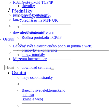
kurzy
Rodina protokolů TCP/IP
slovníky
Přednášky
příspěvky z konferencí
všechny přednášky
kurzy, tutoriály
přednášky na MFF UK
download centrum
Počítačové sítě v. 4.0
Rodina protokolů TCP/IP
Ostatní
Báječný svět elektronického podpisu (kniha a web)
příspěvky z konferencí
kurzy, tutoriály
Muzeum Internetu .cz
download centrum
Ostatní
moje osobní stránky
Báječný svět elektronického
podpisu
(kniha a web)