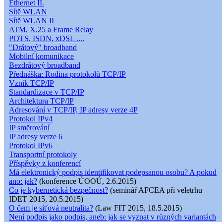
Ethernet II.
Sítě WLAN
Sítě WLAN II
ATM, X.25 a Frame Relay
POTS, ISDN, xDSL ....
"Drátový" broadband
Mobilní komunikace
Bezdrátový broadband
Přednáška: Rodina protokolů TCP/IP
Vznik TCP/IP
Standardizace v TCP/IP
Architektura TCP/IP
Adresování v TCP/IP, IP adresy verze 4P
Protokol IPv4
IP směrování
IP adresy verze 6
Protokol IPv6
Transportní protokoly
Příspěvky z konferencí
Má elektronický podpis identifikovat podepsanou osobu? A pokud
ano: jak?
(konference ÚOOÚ, 2.6.2015)
Co je kybernetická bezpečnost?
(seminář AFCEA při veletrhu
IDET 2015, 20.5.2015)
O čem je síťová neutralita?
(Law FIT 2015, 18.5.2015)
Není podpis jako podpis, aneb: jak se vyznat v různých variantách