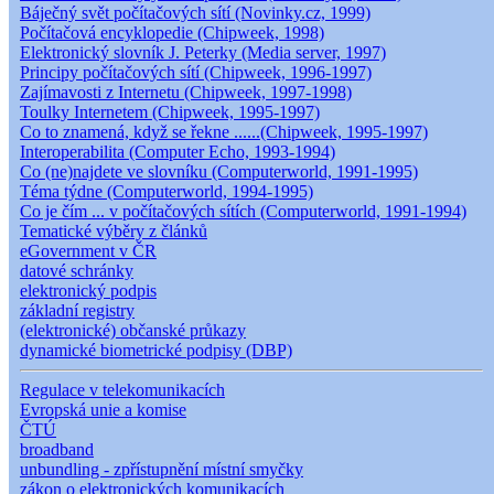
Báječný svět počítačových sítí (Novinky.cz, 1999)
Počítačová encyklopedie (Chipweek, 1998)
Elektronický slovník J. Peterky (Media server, 1997)
Principy počítačových sítí (Chipweek, 1996-1997)
Zajímavosti z Internetu (Chipweek, 1997-1998)
Toulky Internetem (Chipweek, 1995-1997)
Co to znamená, když se řekne ......(Chipweek, 1995-1997)
Interoperabilita (Computer Echo, 1993-1994)
Co (ne)najdete ve slovníku (Computerworld, 1991-1995)
Téma týdne (Computerworld, 1994-1995)
Co je čím ... v počítačových sítích (Computerworld, 1991-1994)
Tematické výběry z článků
eGovernment v ČR
datové schránky
elektronický podpis
základní registry
(elektronické) občanské průkazy
dynamické biometrické podpisy (DBP)
Regulace v telekomunikacích
Evropská unie a komise
ČTÚ
broadband
unbundling - zpřístupnění místní smyčky
zákon o elektronických komunikacích