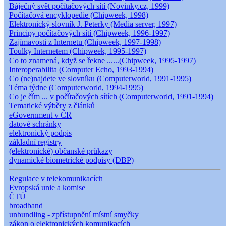
Báječný svět počítačových sítí (Novinky.cz, 1999)
Počítačová encyklopedie (Chipweek, 1998)
Elektronický slovník J. Peterky (Media server, 1997)
Principy počítačových sítí (Chipweek, 1996-1997)
Zajímavosti z Internetu (Chipweek, 1997-1998)
Toulky Internetem (Chipweek, 1995-1997)
Co to znamená, když se řekne ......(Chipweek, 1995-1997)
Interoperabilita (Computer Echo, 1993-1994)
Co (ne)najdete ve slovníku (Computerworld, 1991-1995)
Téma týdne (Computerworld, 1994-1995)
Co je čím ... v počítačových sítích (Computerworld, 1991-1994)
Tematické výběry z článků
eGovernment v ČR
datové schránky
elektronický podpis
základní registry
(elektronické) občanské průkazy
dynamické biometrické podpisy (DBP)
Regulace v telekomunikacích
Evropská unie a komise
ČTÚ
broadband
unbundling - zpřístupnění místní smyčky
zákon o elektronických komunikacích