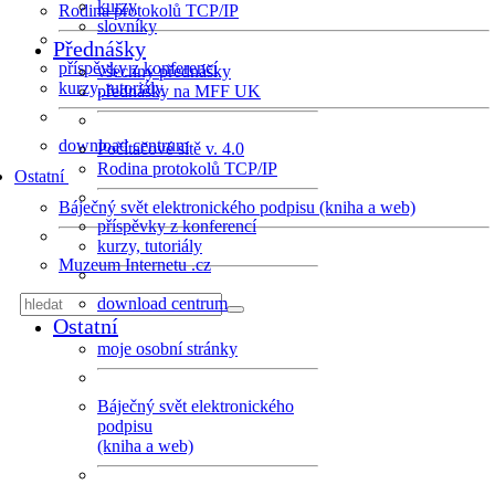
kurzy
Rodina protokolů TCP/IP
slovníky
Přednášky
příspěvky z konferencí
všechny přednášky
kurzy, tutoriály
přednášky na MFF UK
download centrum
Počítačové sítě v. 4.0
Rodina protokolů TCP/IP
Ostatní
Báječný svět elektronického podpisu (kniha a web)
příspěvky z konferencí
kurzy, tutoriály
Muzeum Internetu .cz
download centrum
Ostatní
moje osobní stránky
Báječný svět elektronického
podpisu
(kniha a web)