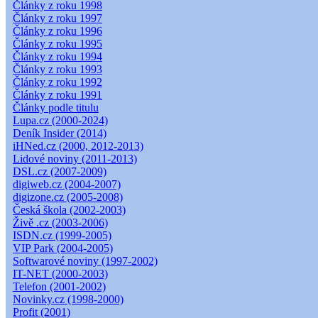
Články z roku 1998
Články z roku 1997
Články z roku 1996
Články z roku 1995
Články z roku 1994
Články z roku 1993
Články z roku 1992
Články z roku 1991
Články podle titulu
Lupa.cz (2000-2024)
Deník Insider (2014)
iHNed.cz (2000, 2012-2013)
Lidové noviny (2011-2013)
DSL.cz (2007-2009)
digiweb.cz (2004-2007)
digizone.cz (2005-2008)
Česká škola (2002-2003)
Živě .cz (2003-2006)
ISDN.cz (1999-2005)
VIP Park (2004-2005)
Softwarové noviny (1997-2002)
IT-NET (2000-2003)
Telefon (2001-2002)
Novinky.cz (1998-2000)
Profit (2001)