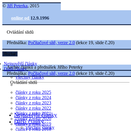
©
Jiří Peterka
, 2015
online od
12.9.1996
Ovládání slidů
Přednáška:
Počítačové sítě, verze 2.0
(lekce 19, slide č.20)
Rozbal
Nejnovější články
Archiv článků a přednášek Jiřího Peterky
Další články
Přednáška:
Počítačové sítě, verze 2.0
(lekce 19, slide č.20)
všechny články
Ovládání slidů
články z roku 2025
články z roku 2024
články z roku 2023
články z roku 2022
články z roku 2021
Nejnovější články
články z roku 2020
Další články
články z roku 2019
všechny články
články z roku 2018