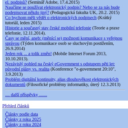
el. podpisů?
(Seminář Adobe, 17.4.2015)
Naučíme se používat elektronický podpis? Nebo se za nás bude
podepisovat někdo jiný?
(Pedagogická fakulta UK, 20.2. 2015)
Co bychom měli vědět o elektronických podpisech
(Krátký
tutoriál, leden 2015)
Historie a současný stav české mobilní telefonie
(Teorie a praxe
telefonie, 12.11.2014).
Časy se mění, aneb: (měnící se) možnosti komunikace s veřejnou
správou
(Týden komunikace osob se sluchovým postižením,
26.9.2014)
Jeden rok ... a tolik změn!
(Mobile Internet Forum 2013,
10.10.2013).
Nezávislý pohled na český eGovernment s odstupem pěti let:
původní plány vs. realita
(Konference "e-government 20:10",
3.9.2013)
Problém digitální kontinuity, alias dlouhověkost elektronických
dokumentů
(Filosofické problémy informatiky, úterý 12.3.2013)
.... další příspěvky .......
Přehled článků
Články podle data
Články z roku 2025
Články z roku 2024