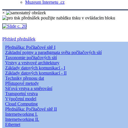
Muzeum Internetu .cz
×
Přehled přednášek
Přednáška: Počítačové sítě I
Základní pojmy a paradigmata světa počítačových sítí
Taxonomie počítačových sítí
Vrstvy a vrstvové architektury
Základy datových komunikací - I
Základy datových komunikací - II
Techniky přenosu dat
Přístupové metody
Síťová vrstva a směrování
Transportní vrstva
Výpočetní model
Cloud Computing
Přednáška: Počítačové sítě II
Internetworking I.
Internetworking II.
Ethernet