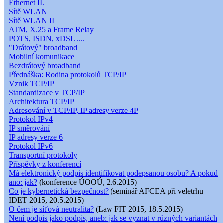
Ethernet II.
Sítě WLAN
Sítě WLAN II
ATM, X.25 a Frame Relay
POTS, ISDN, xDSL ....
"Drátový" broadband
Mobilní komunikace
Bezdrátový broadband
Přednáška: Rodina protokolů TCP/IP
Vznik TCP/IP
Standardizace v TCP/IP
Architektura TCP/IP
Adresování v TCP/IP, IP adresy verze 4P
Protokol IPv4
IP směrování
IP adresy verze 6
Protokol IPv6
Transportní protokoly
Příspěvky z konferencí
Má elektronický podpis identifikovat podepsanou osobu? A pokud
ano: jak?
(konference ÚOOÚ, 2.6.2015)
Co je kybernetická bezpečnost?
(seminář AFCEA při veletrhu
IDET 2015, 20.5.2015)
O čem je síťová neutralita?
(Law FIT 2015, 18.5.2015)
Není podpis jako podpis, aneb: jak se vyznat v různých variantách