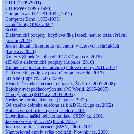
CHIP (1999-2001)
CHIPweek (1995-1998)
Computerworld (1991-1995, 2012)
Computer Echo (1993-1995)
ostatní tituly (1998-2024)
Seriály
Elektronické podpisy: když dva říkají totéž, není to totéž (Právní
prostor, 2023)
Jak na digitální kontinuitu (nejenom) v datových schránkách
(Lupa.cz, 2023)
Konec výjimek (z nařízení eIDAS)(Lupa.cz, 2018)
eIDAS a elektronické podpisy (Lupa.cz, 2016)
Komentáře pro Lidové noviny (Lidové noviny, 2011-2013)
Elektronický podpis v praxi (Computerworld, 2012)
Stalo se (Lupa.cz, 2005-2009)
Historie českého Internetu (Lupa.cz, Živě .cz, 2005-2008)
Báječný svět počítačových sítí (PC World, 2005-2007)
Minulý týden (ISDN.cz, 2003-2005)
Neslavné výroky slavných (Lupa.cz, 2002)
Od starého dobrého telefonu až k ADSL (Lupa.cz, 2002)
Bohatství místních smyček (Telefon, 2001)
Liberalizace našich telekomunikací (ISDN.cz, 2001)
Jak správně m(a)ilovat? (Profit, 2001)
Jak a za kolik na Internet? (SWN, 2000-2001)
Názvoslovné omyly světa počítačů (Novinky.cz, 2000)