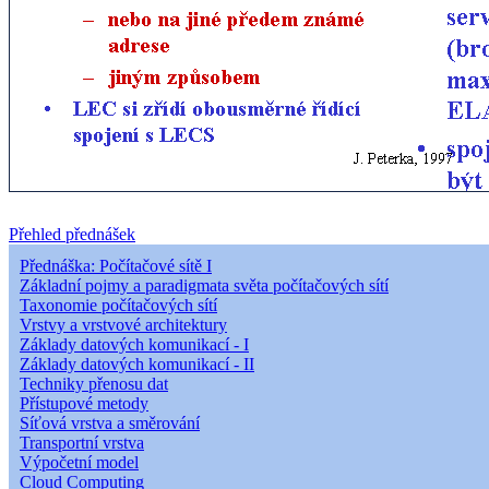
Přehled přednášek
Přednáška: Počítačové sítě I
Základní pojmy a paradigmata světa počítačových sítí
Taxonomie počítačových sítí
Vrstvy a vrstvové architektury
Základy datových komunikací - I
Základy datových komunikací - II
Techniky přenosu dat
Přístupové metody
Síťová vrstva a směrování
Transportní vrstva
Výpočetní model
Cloud Computing