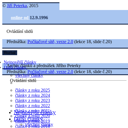
©
Jiří Peterka
, 2015
online od
12.9.1996
Ovládání slidů
Přednáška:
Počítačové sítě, verze 2.0
(lekce 18, slide č.20)
Rozbal
Nejnovější články
Archiv článků a přednášek Jiřího Peterky
Další články
Přednáška:
Počítačové sítě, verze 2.0
(lekce 18, slide č.20)
všechny články
Ovládání slidů
články z roku 2025
články z roku 2024
články z roku 2023
články z roku 2022
články z roku 2021
Nejnovější články
články z roku 2020
Další články
články z roku 2019
všechny články
články z roku 2018