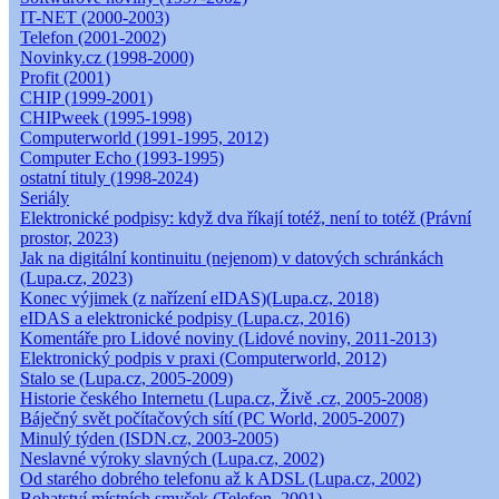
IT-NET (2000-2003)
Telefon (2001-2002)
Novinky.cz (1998-2000)
Profit (2001)
CHIP (1999-2001)
CHIPweek (1995-1998)
Computerworld (1991-1995, 2012)
Computer Echo (1993-1995)
ostatní tituly (1998-2024)
Seriály
Elektronické podpisy: když dva říkají totéž, není to totéž (Právní
prostor, 2023)
Jak na digitální kontinuitu (nejenom) v datových schránkách
(Lupa.cz, 2023)
Konec výjimek (z nařízení eIDAS)(Lupa.cz, 2018)
eIDAS a elektronické podpisy (Lupa.cz, 2016)
Komentáře pro Lidové noviny (Lidové noviny, 2011-2013)
Elektronický podpis v praxi (Computerworld, 2012)
Stalo se (Lupa.cz, 2005-2009)
Historie českého Internetu (Lupa.cz, Živě .cz, 2005-2008)
Báječný svět počítačových sítí (PC World, 2005-2007)
Minulý týden (ISDN.cz, 2003-2005)
Neslavné výroky slavných (Lupa.cz, 2002)
Od starého dobrého telefonu až k ADSL (Lupa.cz, 2002)
Bohatství místních smyček (Telefon, 2001)