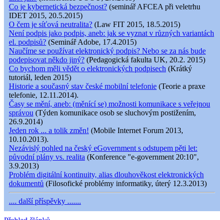
Co je kybernetická bezpečnost?
(seminář AFCEA při veletrhu
IDET 2015, 20.5.2015)
O čem je síťová neutralita?
(Law FIT 2015, 18.5.2015)
Není podpis jako podpis, aneb: jak se vyznat v různých variantách
el. podpisů?
(Seminář Adobe, 17.4.2015)
Naučíme se používat elektronický podpis? Nebo se za nás bude
podepisovat někdo jiný?
(Pedagogická fakulta UK, 20.2. 2015)
Co bychom měli vědět o elektronických podpisech
(Krátký
tutoriál, leden 2015)
Historie a současný stav české mobilní telefonie
(Teorie a praxe
telefonie, 12.11.2014).
Časy se mění, aneb: (měnící se) možnosti komunikace s veřejnou
správou
(Týden komunikace osob se sluchovým postižením,
26.9.2014)
Jeden rok ... a tolik změn!
(Mobile Internet Forum 2013,
10.10.2013).
Nezávislý pohled na český eGovernment s odstupem pěti let:
původní plány vs. realita
(Konference "e-government 20:10",
3.9.2013)
Problém digitální kontinuity, alias dlouhověkost elektronických
dokumentů
(Filosofické problémy informatiky, úterý 12.3.2013)
.... další příspěvky .......