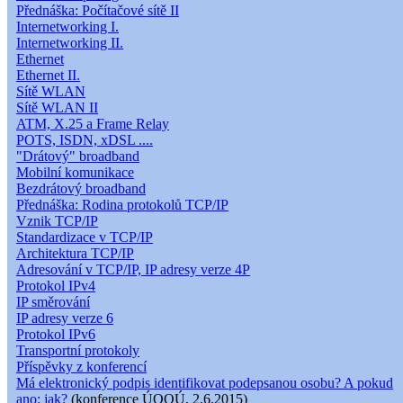
Přednáška: Počítačové sítě II
Internetworking I.
Internetworking II.
Ethernet
Ethernet II.
Sítě WLAN
Sítě WLAN II
ATM, X.25 a Frame Relay
POTS, ISDN, xDSL ....
"Drátový" broadband
Mobilní komunikace
Bezdrátový broadband
Přednáška: Rodina protokolů TCP/IP
Vznik TCP/IP
Standardizace v TCP/IP
Architektura TCP/IP
Adresování v TCP/IP, IP adresy verze 4P
Protokol IPv4
IP směrování
IP adresy verze 6
Protokol IPv6
Transportní protokoly
Příspěvky z konferencí
Má elektronický podpis identifikovat podepsanou osobu? A pokud
ano: jak?
(konference ÚOOÚ, 2.6.2015)