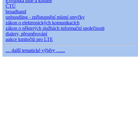
Evropská unie a komise
ČTÚ
broadband
unbundling - zpřístupnění místní smyčky
zákon o elektronických komunikacích
zákon o některých službách informační společnosti
dialery, přesměrování
aukce kmitočtů pro LTE
.... další tematické výběry .......