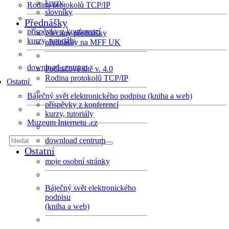
kurzy
Rodina protokolů TCP/IP
slovníky
Přednášky
příspěvky z konferencí
všechny přednášky
kurzy, tutoriály
přednášky na MFF UK
download centrum
Počítačové sítě v. 4.0
Rodina protokolů TCP/IP
Ostatní
Báječný svět elektronického podpisu (kniha a web)
příspěvky z konferencí
kurzy, tutoriály
Muzeum Internetu .cz
download centrum
Ostatní
moje osobní stránky
Báječný svět elektronického
podpisu
(kniha a web)