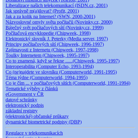
Liberalizace našich telekomunikací (ISDN.cz, 2001)
Jak správně m(a)ilovat? (Profit, 2001)
Jak a za kolik na Internet? (SWN, 2000-2001)
Názvoslovné omyly světa počítačů (Novinky.cz, 2000)
Báječný svět počítačových sítí (Novinky.cz, 1999)
Počítačová encyklopedie (Chipweek, 1998)
Elektronický slovník J. Peterky (Media server, 1997)
Principy počítačových sítí (Chipweek, 1996-1997)
Zajímavosti z Internetu (Chipweek, 1997-1998)
Toulky Internetem (Chipweek, 1995-1997)
Co to znamená, když se řekne ......(Chipweek, 1995-1997)
Interoperabilita (Computer Echo, 1993-1994)
Co (ne)najdete ve slovníku (Computerworld, 1991-1995)
Téma týdne (Computerworld, 1994-1995)
Co je čím ... v počítačových sítích (Computerworld, 1991-1994)
Tematické výběry z článků
eGovernment v ČR
datové schránky
elektronický podpis
základní registry
(elektronické) občanské průkazy
dynamické biometrické podpisy (DBP)
Regulace v telekomunikacích