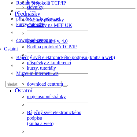
kurzy
Rodina protokolů TCP/IP
slovníky
Přednášky
příspěvky z konferencí
všechny přednášky
kurzy, tutoriály
přednášky na MFF UK
download centrum
Počítačové sítě v. 4.0
Rodina protokolů TCP/IP
Ostatní
Báječný svět elektronického podpisu (kniha a web)
příspěvky z konferencí
kurzy, tutoriály
Muzeum Internetu .cz
download centrum
Ostatní
moje osobní stránky
Báječný svět elektronického
podpisu
(kniha a web)