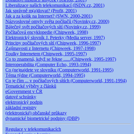
Liberalizace našich telekomunikací (ISDN.cz, 2001)
Jak správně m(a)ilovat? (Profit, 2001)
Jak a za kolik na Internet? (SWN, 2000-2001)
Názvoslovné omyly světa počítačů (Novinky.cz, 2000)
Báječný svět počítačových sítí (Novinky.cz, 1999)
Počítačová encyklopedie (Chipweek, 1998)
Elektronický slovník J. Peterky (Media server, 1997)
Principy počítačových sítí (Chipweek, 1996-1997)
Zajímavosti z Internetu (Chipweek, 1997-1998)
Toulky Internetem (Chipweek, 1995-1997)
Co to znamená, když se řekne ......(Chipweek, 1995-1997)
Interoperabilita (Computer Echo, 1993-1994)
Co (ne)najdete ve slovníku (Computerworld, 1991-1995)
Téma týdne (Computerworld, 1994-1995)
Co je čím ... v počítačových sítích (Computerworld, 1991-1994)
Tematické výběry z článků
eGovernment v ČR
datové schránky
elektronický podpis
základní registry
(elektronické) občanské průkazy
dynamické biometrické podpisy (DBP)
Regulace v telekomunikacích