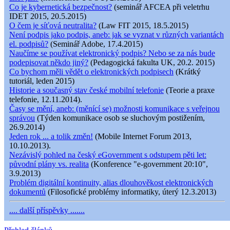
Co je kybernetická bezpečnost?
(seminář AFCEA při veletrhu
IDET 2015, 20.5.2015)
O čem je síťová neutralita?
(Law FIT 2015, 18.5.2015)
Není podpis jako podpis, aneb: jak se vyznat v různých variantách
el. podpisů?
(Seminář Adobe, 17.4.2015)
Naučíme se používat elektronický podpis? Nebo se za nás bude
podepisovat někdo jiný?
(Pedagogická fakulta UK, 20.2. 2015)
Co bychom měli vědět o elektronických podpisech
(Krátký
tutoriál, leden 2015)
Historie a současný stav české mobilní telefonie
(Teorie a praxe
telefonie, 12.11.2014).
Časy se mění, aneb: (měnící se) možnosti komunikace s veřejnou
správou
(Týden komunikace osob se sluchovým postižením,
26.9.2014)
Jeden rok ... a tolik změn!
(Mobile Internet Forum 2013,
10.10.2013).
Nezávislý pohled na český eGovernment s odstupem pěti let:
původní plány vs. realita
(Konference "e-government 20:10",
3.9.2013)
Problém digitální kontinuity, alias dlouhověkost elektronických
dokumentů
(Filosofické problémy informatiky, úterý 12.3.2013)
.... další příspěvky .......