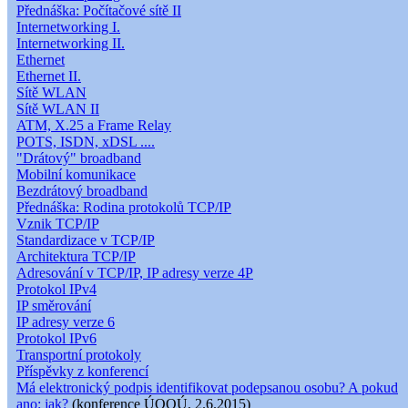
Přednáška: Počítačové sítě II
Internetworking I.
Internetworking II.
Ethernet
Ethernet II.
Sítě WLAN
Sítě WLAN II
ATM, X.25 a Frame Relay
POTS, ISDN, xDSL ....
"Drátový" broadband
Mobilní komunikace
Bezdrátový broadband
Přednáška: Rodina protokolů TCP/IP
Vznik TCP/IP
Standardizace v TCP/IP
Architektura TCP/IP
Adresování v TCP/IP, IP adresy verze 4P
Protokol IPv4
IP směrování
IP adresy verze 6
Protokol IPv6
Transportní protokoly
Příspěvky z konferencí
Má elektronický podpis identifikovat podepsanou osobu? A pokud
ano: jak?
(konference ÚOOÚ, 2.6.2015)