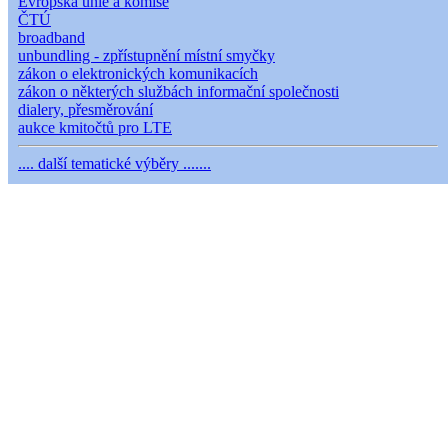
Evropská unie a komise
ČTÚ
broadband
unbundling - zpřístupnění místní smyčky
zákon o elektronických komunikacích
zákon o některých službách informační společnosti
dialery, přesměrování
aukce kmitočtů pro LTE
.... další tematické výběry .......