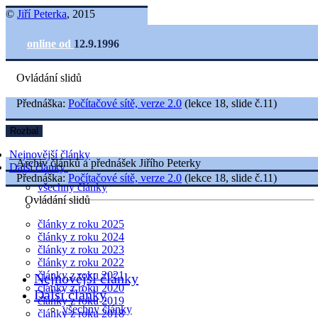
©
Jiří Peterka
, 2015
online od
12.9.1996
Ovládání slidů
Přednáška:
Počítačové sítě, verze 2.0
(lekce 18, slide č.11)
Rozbal
Nejnovější články
Archiv článků a přednášek Jiřího Peterky
Další články
Přednáška:
Počítačové sítě, verze 2.0
(lekce 18, slide č.11)
všechny články
Ovládání slidů
články z roku 2025
články z roku 2024
články z roku 2023
články z roku 2022
články z roku 2021
Nejnovější články
články z roku 2020
Další články
články z roku 2019
všechny články
články z roku 2018