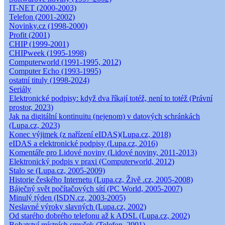
IT-NET (2000-2003)
Telefon (2001-2002)
Novinky.cz (1998-2000)
Profit (2001)
CHIP (1999-2001)
CHIPweek (1995-1998)
Computerworld (1991-1995, 2012)
Computer Echo (1993-1995)
ostatní tituly (1998-2024)
Seriály
Elektronické podpisy: když dva říkají totéž, není to totéž (Právní
prostor, 2023)
Jak na digitální kontinuitu (nejenom) v datových schránkách
(Lupa.cz, 2023)
Konec výjimek (z nařízení eIDAS)(Lupa.cz, 2018)
eIDAS a elektronické podpisy (Lupa.cz, 2016)
Komentáře pro Lidové noviny (Lidové noviny, 2011-2013)
Elektronický podpis v praxi (Computerworld, 2012)
Stalo se (Lupa.cz, 2005-2009)
Historie českého Internetu (Lupa.cz, Živě .cz, 2005-2008)
Báječný svět počítačových sítí (PC World, 2005-2007)
Minulý týden (ISDN.cz, 2003-2005)
Neslavné výroky slavných (Lupa.cz, 2002)
Od starého dobrého telefonu až k ADSL (Lupa.cz, 2002)
Bohatství místních smyček (Telefon, 2001)