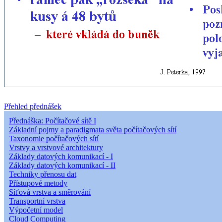
Přehled přednášek
Přednáška: Počítačové sítě I
Základní pojmy a paradigmata světa počítačových sítí
Taxonomie počítačových sítí
Vrstvy a vrstvové architektury
Základy datových komunikací - I
Základy datových komunikací - II
Techniky přenosu dat
Přístupové metody
Síťová vrstva a směrování
Transportní vrstva
Výpočetní model
Cloud Computing