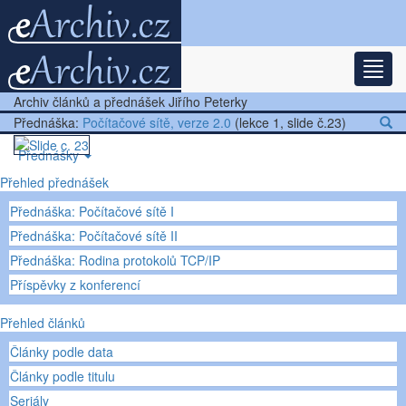
Rozba
Nejnovější články
Archiv článků a přednášek Jiřího Peterky
Další články
Přednáška:
Počítačové sítě, verze 2.0
(lekce 1, slide č.23)
Přednášky
Přehled přednášek
Ostatní
Přednáška: Počítačové sítě I
Přednáška: Počítačové sítě II
Přednáška: Rodina protokolů TCP/IP
Příspěvky z konferencí
Přehled článků
Články podle data
Články podle titulu
Seriály