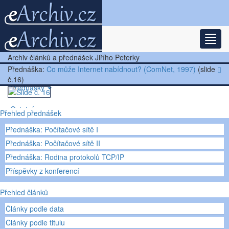
Rozba
Nejnovější články
Archiv článků a přednášek Jiřího Peterky
Další články
Přednáška:
Co může Internet nabídnout? (ComNet, 1997)
(slide
č.16)
Přednášky
Ostatní
Přehled přednášek
Přednáška: Počítačové sítě I
Přednáška: Počítačové sítě II
Přednáška: Rodina protokolů TCP/IP
Příspěvky z konferencí
Přehled článků
Články podle data
Články podle titulu