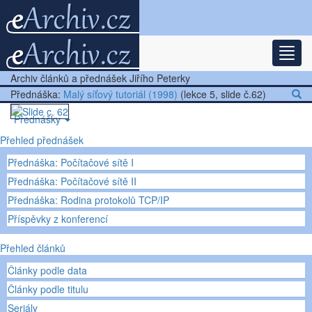
Rozba
Nejnovější články
Archiv článků a přednášek Jiřího Peterky
Další články
Přednáška:
Malý síťový tutoriál (1998)
(lekce 5, slide č.62)
Přednášky
Přehled přednášek
Ostatní
Přednáška: Počítačové sítě I
Přednáška: Počítačové sítě II
Přednáška: Rodina protokolů TCP/IP
Příspěvky z konferencí
Přehled článků
Články podle data
Články podle titulu
Seriály