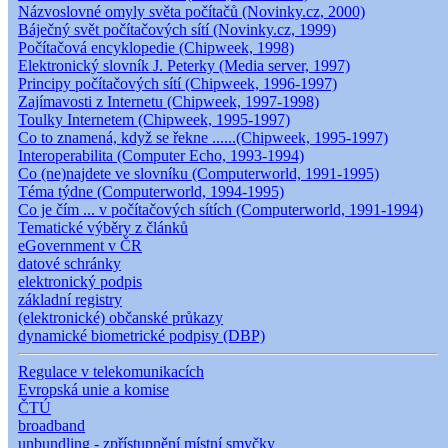
Názvoslovné omyly světa počítačů (Novinky.cz, 2000)
Báječný svět počítačových sítí (Novinky.cz, 1999)
Počítačová encyklopedie (Chipweek, 1998)
Elektronický slovník J. Peterky (Media server, 1997)
Principy počítačových sítí (Chipweek, 1996-1997)
Zajímavosti z Internetu (Chipweek, 1997-1998)
Toulky Internetem (Chipweek, 1995-1997)
Co to znamená, když se řekne ......(Chipweek, 1995-1997)
Interoperabilita (Computer Echo, 1993-1994)
Co (ne)najdete ve slovníku (Computerworld, 1991-1995)
Téma týdne (Computerworld, 1994-1995)
Co je čím ... v počítačových sítích (Computerworld, 1991-1994)
Tematické výběry z článků
eGovernment v ČR
datové schránky
elektronický podpis
základní registry
(elektronické) občanské průkazy
dynamické biometrické podpisy (DBP)
Regulace v telekomunikacích
Evropská unie a komise
ČTÚ
broadband
unbundling - zpřístupnění místní smyčky