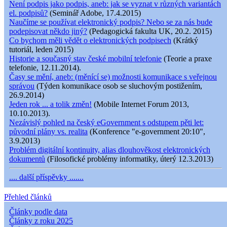
Není podpis jako podpis, aneb: jak se vyznat v různých variantách
el. podpisů?
(Seminář Adobe, 17.4.2015)
Naučíme se používat elektronický podpis? Nebo se za nás bude
podepisovat někdo jiný?
(Pedagogická fakulta UK, 20.2. 2015)
Co bychom měli vědět o elektronických podpisech
(Krátký
tutoriál, leden 2015)
Historie a současný stav české mobilní telefonie
(Teorie a praxe
telefonie, 12.11.2014).
Časy se mění, aneb: (měnící se) možnosti komunikace s veřejnou
správou
(Týden komunikace osob se sluchovým postižením,
26.9.2014)
Jeden rok ... a tolik změn!
(Mobile Internet Forum 2013,
10.10.2013).
Nezávislý pohled na český eGovernment s odstupem pěti let:
původní plány vs. realita
(Konference "e-government 20:10",
3.9.2013)
Problém digitální kontinuity, alias dlouhověkost elektronických
dokumentů
(Filosofické problémy informatiky, úterý 12.3.2013)
.... další příspěvky .......
Přehled článků
Články podle data
Články z roku 2025