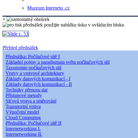
Muzeum Internetu .cz
×
Přehled přednášek
Přednáška: Počítačové sítě I
Základní pojmy a paradigmata světa počítačových sítí
Taxonomie počítačových sítí
Vrstvy a vrstvové architektury
Základy datových komunikací - I
Základy datových komunikací - II
Techniky přenosu dat
Přístupové metody
Síťová vrstva a směrování
Transportní vrstva
Výpočetní model
Cloud Computing
Přednáška: Počítačové sítě II
Internetworking I.
Internetworking II.