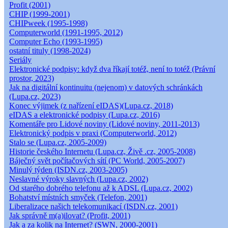
Profit (2001)
CHIP (1999-2001)
CHIPweek (1995-1998)
Computerworld (1991-1995, 2012)
Computer Echo (1993-1995)
ostatní tituly (1998-2024)
Seriály
Elektronické podpisy: když dva říkají totéž, není to totéž (Právní
prostor, 2023)
Jak na digitální kontinuitu (nejenom) v datových schránkách
(Lupa.cz, 2023)
Konec výjimek (z nařízení eIDAS)(Lupa.cz, 2018)
eIDAS a elektronické podpisy (Lupa.cz, 2016)
Komentáře pro Lidové noviny (Lidové noviny, 2011-2013)
Elektronický podpis v praxi (Computerworld, 2012)
Stalo se (Lupa.cz, 2005-2009)
Historie českého Internetu (Lupa.cz, Živě .cz, 2005-2008)
Báječný svět počítačových sítí (PC World, 2005-2007)
Minulý týden (ISDN.cz, 2003-2005)
Neslavné výroky slavných (Lupa.cz, 2002)
Od starého dobrého telefonu až k ADSL (Lupa.cz, 2002)
Bohatství místních smyček (Telefon, 2001)
Liberalizace našich telekomunikací (ISDN.cz, 2001)
Jak správně m(a)ilovat? (Profit, 2001)
Jak a za kolik na Internet? (SWN, 2000-2001)