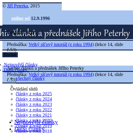
©
Jiří Peterka
, 2015
online od
12.9.1996
Ovládání slidů
Přednáška:
Velký síťový tutoriál (z roku 1994)
(lekce 14, slide
č.53)
Rozbal
Nejnovější články
Archiv článků a přednášek Jiřího Peterky
Další články
Přednáška:
Velký síťový tutoriál (z roku 1994)
(lekce 14, slide
všechny články
č.53)
Ovládání slidů
články z roku 2025
články z roku 2024
články z roku 2023
články z roku 2022
články z roku 2021
články z roku 2020
Nejnovější články
články z roku 2019
Další články
články z roku 2018