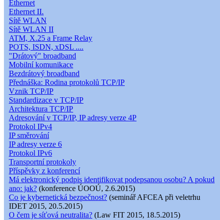
Ethernet
Ethernet II.
Sítě WLAN
Sítě WLAN II
ATM, X.25 a Frame Relay
POTS, ISDN, xDSL ....
"Drátový" broadband
Mobilní komunikace
Bezdrátový broadband
Přednáška: Rodina protokolů TCP/IP
Vznik TCP/IP
Standardizace v TCP/IP
Architektura TCP/IP
Adresování v TCP/IP, IP adresy verze 4P
Protokol IPv4
IP směrování
IP adresy verze 6
Protokol IPv6
Transportní protokoly
Příspěvky z konferencí
Má elektronický podpis identifikovat podepsanou osobu? A pokud
ano: jak?
(konference ÚOOÚ, 2.6.2015)
Co je kybernetická bezpečnost?
(seminář AFCEA při veletrhu
IDET 2015, 20.5.2015)
O čem je síťová neutralita?
(Law FIT 2015, 18.5.2015)