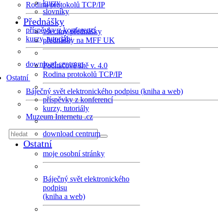
kurzy
Rodina protokolů TCP/IP
slovníky
Přednášky
příspěvky z konferencí
všechny přednášky
kurzy, tutoriály
přednášky na MFF UK
download centrum
Počítačové sítě v. 4.0
Rodina protokolů TCP/IP
Ostatní
Báječný svět elektronického podpisu (kniha a web)
příspěvky z konferencí
kurzy, tutoriály
Muzeum Internetu .cz
download centrum
Ostatní
moje osobní stránky
Báječný svět elektronického
podpisu
(kniha a web)