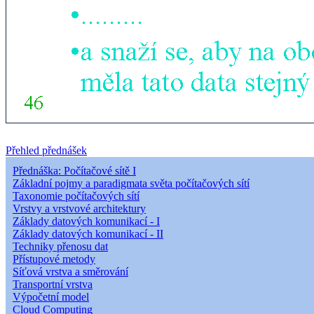
Přehled přednášek
Přednáška: Počítačové sítě I
Základní pojmy a paradigmata světa počítačových sítí
Taxonomie počítačových sítí
Vrstvy a vrstvové architektury
Základy datových komunikací - I
Základy datových komunikací - II
Techniky přenosu dat
Přístupové metody
Síťová vrstva a směrování
Transportní vrstva
Výpočetní model
Cloud Computing