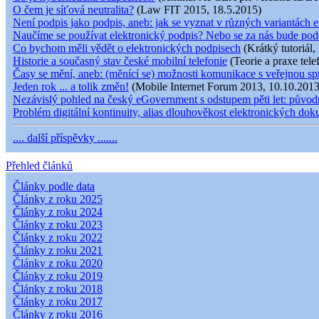
O čem je síťová neutralita?
(Law FIT 2015, 18.5.2015)
Není podpis jako podpis, aneb: jak se vyznat v různých variantách e
Naučíme se používat elektronický podpis? Nebo se za nás bude pod
Co bychom měli vědět o elektronických podpisech
(Krátký tutoriál,
Historie a současný stav české mobilní telefonie
(Teorie a praxe tele
Časy se mění, aneb: (měnící se) možnosti komunikace s veřejnou s
Jeden rok ... a tolik změn!
(Mobile Internet Forum 2013, 10.10.2013
Nezávislý pohled na český eGovernment s odstupem pěti let: původní
Problém digitální kontinuity, alias dlouhověkost elektronických do
.... další příspěvky .......
Přehled článků
Články podle data
Články z roku 2025
Články z roku 2024
Články z roku 2023
Články z roku 2022
Články z roku 2021
Články z roku 2020
Články z roku 2019
Články z roku 2018
Články z roku 2017
Články z roku 2016