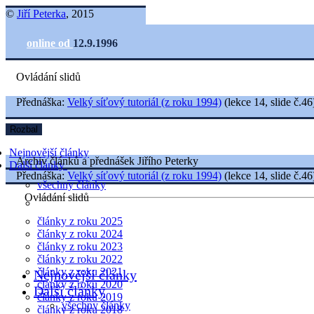
©
Jiří Peterka
, 2015
online od
12.9.1996
Ovládání slidů
Přednáška:
Velký síťový tutoriál (z roku 1994)
(lekce 14, slide č.46
Rozbal
Nejnovější články
Archiv článků a přednášek Jiřího Peterky
Další články
Přednáška:
Velký síťový tutoriál (z roku 1994)
(lekce 14, slide č.46
všechny články
Ovládání slidů
články z roku 2025
články z roku 2024
články z roku 2023
články z roku 2022
články z roku 2021
Nejnovější články
články z roku 2020
Další články
články z roku 2019
všechny články
články z roku 2018