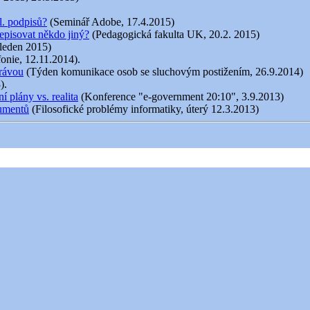
l. podpisů?
(Seminář Adobe, 17.4.2015)
episovat někdo jiný?
(Pedagogická fakulta UK, 20.2. 2015)
 leden 2015)
fonie, 12.11.2014).
právou
(Týden komunikace osob se sluchovým postižením, 26.9.2014)
).
 plány vs. realita
(Konference "e-government 20:10", 3.9.2013)
kumentů
(Filosofické problémy informatiky, úterý 12.3.2013)