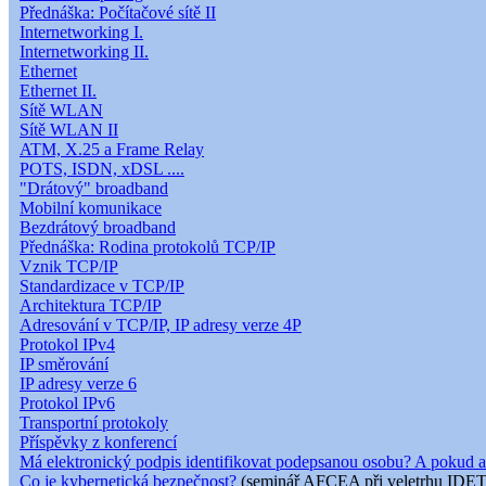
Přednáška: Počítačové sítě II
Internetworking I.
Internetworking II.
Ethernet
Ethernet II.
Sítě WLAN
Sítě WLAN II
ATM, X.25 a Frame Relay
POTS, ISDN, xDSL ....
"Drátový" broadband
Mobilní komunikace
Bezdrátový broadband
Přednáška: Rodina protokolů TCP/IP
Vznik TCP/IP
Standardizace v TCP/IP
Architektura TCP/IP
Adresování v TCP/IP, IP adresy verze 4P
Protokol IPv4
IP směrování
IP adresy verze 6
Protokol IPv6
Transportní protokoly
Příspěvky z konferencí
Má elektronický podpis identifikovat podepsanou osobu? A pokud a
Co je kybernetická bezpečnost?
(seminář AFCEA při veletrhu IDET