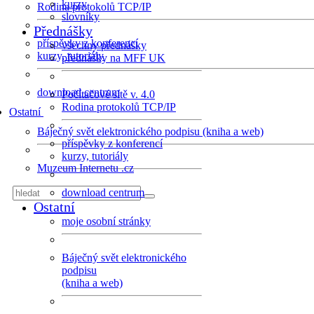
kurzy
Rodina protokolů TCP/IP
slovníky
Přednášky
příspěvky z konferencí
všechny přednášky
kurzy, tutoriály
přednášky na MFF UK
download centrum
Počítačové sítě v. 4.0
Rodina protokolů TCP/IP
Ostatní
Báječný svět elektronického podpisu (kniha a web)
příspěvky z konferencí
kurzy, tutoriály
Muzeum Internetu .cz
download centrum
Ostatní
moje osobní stránky
Báječný svět elektronického
podpisu
(kniha a web)