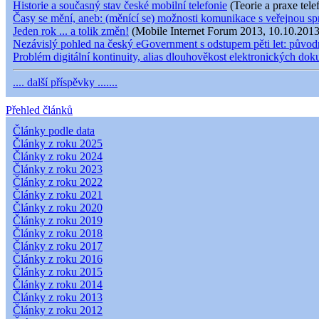
Historie a současný stav české mobilní telefonie
(Teorie a praxe tele
Časy se mění, aneb: (měnící se) možnosti komunikace s veřejnou s
Jeden rok ... a tolik změn!
(Mobile Internet Forum 2013, 10.10.2013
Nezávislý pohled na český eGovernment s odstupem pěti let: původní
Problém digitální kontinuity, alias dlouhověkost elektronických do
.... další příspěvky .......
Přehled článků
Články podle data
Články z roku 2025
Články z roku 2024
Články z roku 2023
Články z roku 2022
Články z roku 2021
Články z roku 2020
Články z roku 2019
Články z roku 2018
Články z roku 2017
Články z roku 2016
Články z roku 2015
Články z roku 2014
Články z roku 2013
Články z roku 2012