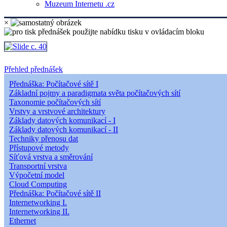
Muzeum Internetu .cz
×
Přehled přednášek
Přednáška: Počítačové sítě I
Základní pojmy a paradigmata světa počítačových sítí
Taxonomie počítačových sítí
Vrstvy a vrstvové architektury
Základy datových komunikací - I
Základy datových komunikací - II
Techniky přenosu dat
Přístupové metody
Síťová vrstva a směrování
Transportní vrstva
Výpočetní model
Cloud Computing
Přednáška: Počítačové sítě II
Internetworking I.
Internetworking II.
Ethernet