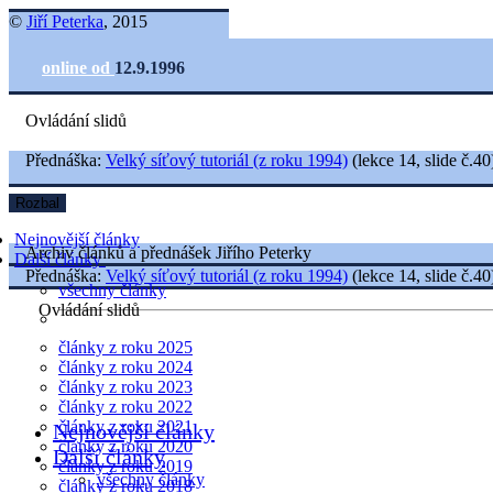
©
Jiří Peterka
, 2015
online od
12.9.1996
Ovládání slidů
Přednáška:
Velký síťový tutoriál (z roku 1994)
(lekce 14, slide č.40
Rozbal
Nejnovější články
Archiv článků a přednášek Jiřího Peterky
Další články
Přednáška:
Velký síťový tutoriál (z roku 1994)
(lekce 14, slide č.40
všechny články
Ovládání slidů
články z roku 2025
články z roku 2024
články z roku 2023
články z roku 2022
články z roku 2021
Nejnovější články
články z roku 2020
Další články
články z roku 2019
všechny články
články z roku 2018