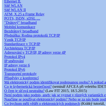
Ethernet II.
Sítě WLAN
Sítě WLAN II
ATM, X.25 a Frame Relay
POTS, ISDN, xDSL ....
"Drátový" broadband
Mobilní komunikace
Bezdrátový broadband
Přednáška: Rodina protokolů TCP/IP
Vznik TCP/IP
Standardizace v TCP/IP
Architektura TCP/IP
Adresování v TCP/IP, IP adresy verze 4P
Protokol IPv4
IP směrování
IP adresy verze 6
Protokol IPv6
Transportní protokoly
Příspěvky z konferencí
Má elektronický podpis identifikovat podepsanou osobu? A pokud a
Co je kybernetická bezpečnost?
(seminář AFCEA při veletrhu IDET
O čem je síťová neutralita?
(Law FIT 2015, 18.5.2015)
Není podpis jako podpis, aneb: jak se vyznat v různých variantách e
Naučíme se používat elektronický podpis? Nebo se za nás bude pod
Co bychom měli vědět o elektronických podpisech
(Krátký tutoriál,