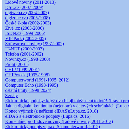
Lidové noviny (2011-2013)
DSL.cz (2007-2009)
digiweb.cz (2004-2007)
digizone.cz (2005-2008)
Česká škola (2002-2003)
Živě .cz (2003-2006)
ISDN.cz (1999-2005)
VIP Park (2004-2005)
Softwarové noviny (1997-2002)
IT-NET (2000-2003)
Telefon (2001-2002)
Novinky.cz (1998-2000)
Profit (2001)
CHIP (1999-2001)
CHIPweek (1995-1998)
Computerworld (1991-1995, 2012)
Computer Echo (1993-1995)
ostatní tituly (1998-2024)
Seriály
Elektronické podpisy: když dva říkají totéž, není to totéž (Právní pro
Jak na digitální kontinuitu (nejenom) v datových schránkách (Lupa.
Konec výjimek (z nařízení eIDAS)(Lupa.cz, 2018)
eIDAS a elektronické podpisy (Lupa.cz, 2016)
Komentáře pro Lidové noviny (Lidové noviny, 2011-2013)
Elektronický podpis v praxi (Computerworld, 2012)