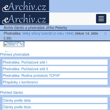
Rozba
Nejnovější články
Archiv článků a přednášek Jiřího Peterky
Další články
Přednáška:
Velký síťový tutoriál (z roku 1994)
(lekce 14, slide
č.35)
Přednášky
Ostatní
Přehled přednášek
Přednáška: Počítačové sítě I
Přednáška: Počítačové sítě II
Přednáška: Rodina protokolů TCP/IP
Příspěvky z konferencí
Přehled článků
Články podle data
Články podle titulu