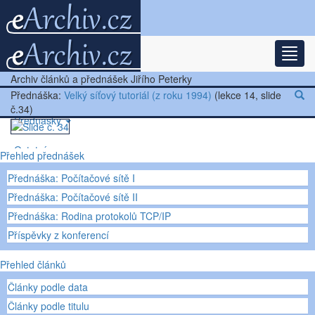
Rozba
Nejnovější články
Archiv článků a přednášek Jiřího Peterky
Další články
Přednáška:
Velký síťový tutoriál (z roku 1994)
(lekce 14, slide
č.34)
Přednášky
Ostatní
Přehled přednášek
Přednáška: Počítačové sítě I
Přednáška: Počítačové sítě II
Přednáška: Rodina protokolů TCP/IP
Příspěvky z konferencí
Přehled článků
Články podle data
Články podle titulu