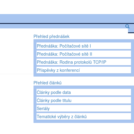
Přehled přednášek
Přednáška: Počítačové sítě I
Přednáška: Počítačové sítě II
Přednáška: Rodina protokolů TCP/IP
Příspěvky z konferencí
Přehled článků
Články podle data
Články podle titulu
Seriály
Tematické výběry z článků