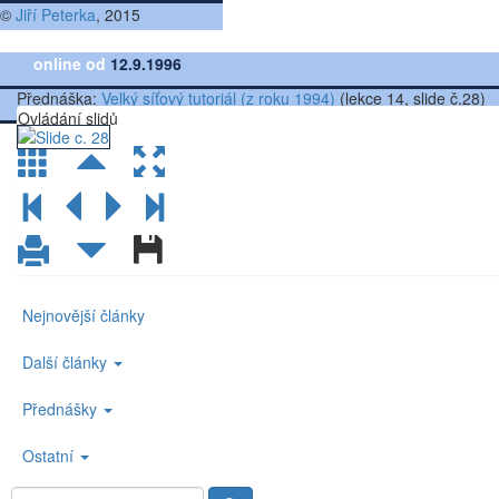
©
Jiří Peterka
, 2015
online od
12.9.1996
Přednáška:
Velký síťový tutoriál (z roku 1994)
(lekce 14, slide č.28)
Ovládání slidů
Nejnovější články
Další články
Přednášky
Ostatní