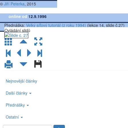
©
Jiří Peterka
, 2015
online od
12.9.1996
Přednáška:
Velký síťový tutoriál (z roku 1994)
(lekce 14, slide č.27)
Ovládání slidů
Nejnovější články
Další články
Přednášky
Ostatní