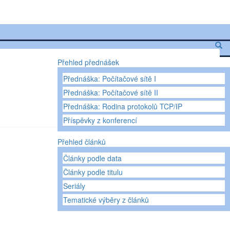
Přehled přednášek
Přednáška: Počítačové sítě I
Přednáška: Počítačové sítě II
Přednáška: Rodina protokolů TCP/IP
Příspěvky z konferencí
Přehled článků
Články podle data
Články podle titulu
Seriály
Tematické výběry z článků