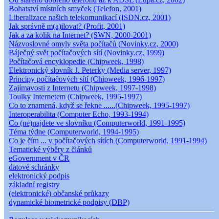
Bohatství místních smyček (Telefon, 2001)
Liberalizace našich telekomunikací (ISDN.cz, 2001)
Jak správně m(a)ilovat? (Profit, 2001)
Jak a za kolik na Internet? (SWN, 2000-2001)
Názvoslovné omyly světa počítačů (Novinky.cz, 2000)
Báječný svět počítačových sítí (Novinky.cz, 1999)
Počítačová encyklopedie (Chipweek, 1998)
Elektronický slovník J. Peterky (Media server, 1997)
Principy počítačových sítí (Chipweek, 1996-1997)
Zajímavosti z Internetu (Chipweek, 1997-1998)
Toulky Internetem (Chipweek, 1995-1997)
Co to znamená, když se řekne ......(Chipweek, 1995-1997)
Interoperabilita (Computer Echo, 1993-1994)
Co (ne)najdete ve slovníku (Computerworld, 1991-1995)
Téma týdne (Computerworld, 1994-1995)
Co je čím ... v počítačových sítích (Computerworld, 1991-1994)
Tematické výběry z článků
eGovernment v ČR
datové schránky
elektronický podpis
základní registry
(elektronické) občanské průkazy
dynamické biometrické podpisy (DBP)