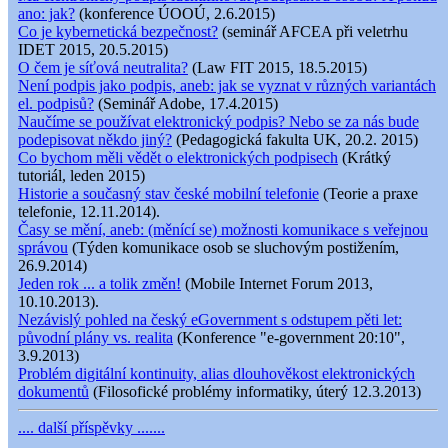
ano: jak?
(konference ÚOOÚ, 2.6.2015)
Co je kybernetická bezpečnost?
(seminář AFCEA při veletrhu
IDET 2015, 20.5.2015)
O čem je síťová neutralita?
(Law FIT 2015, 18.5.2015)
Není podpis jako podpis, aneb: jak se vyznat v různých variantách
el. podpisů?
(Seminář Adobe, 17.4.2015)
Naučíme se používat elektronický podpis? Nebo se za nás bude
podepisovat někdo jiný?
(Pedagogická fakulta UK, 20.2. 2015)
Co bychom měli vědět o elektronických podpisech
(Krátký
tutoriál, leden 2015)
Historie a současný stav české mobilní telefonie
(Teorie a praxe
telefonie, 12.11.2014).
Časy se mění, aneb: (měnící se) možnosti komunikace s veřejnou
správou
(Týden komunikace osob se sluchovým postižením,
26.9.2014)
Jeden rok ... a tolik změn!
(Mobile Internet Forum 2013,
10.10.2013).
Nezávislý pohled na český eGovernment s odstupem pěti let:
původní plány vs. realita
(Konference "e-government 20:10",
3.9.2013)
Problém digitální kontinuity, alias dlouhověkost elektronických
dokumentů
(Filosofické problémy informatiky, úterý 12.3.2013)
.... další příspěvky .......