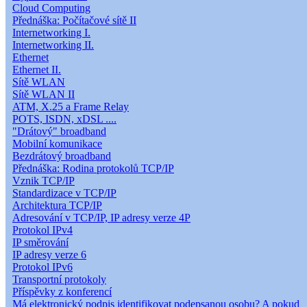
Cloud Computing
Přednáška: Počítačové sítě II
Internetworking I.
Internetworking II.
Ethernet
Ethernet II.
Sítě WLAN
Sítě WLAN II
ATM, X.25 a Frame Relay
POTS, ISDN, xDSL ....
"Drátový" broadband
Mobilní komunikace
Bezdrátový broadband
Přednáška: Rodina protokolů TCP/IP
Vznik TCP/IP
Standardizace v TCP/IP
Architektura TCP/IP
Adresování v TCP/IP, IP adresy verze 4P
Protokol IPv4
IP směrování
IP adresy verze 6
Protokol IPv6
Transportní protokoly
Příspěvky z konferencí
Má elektronický podpis identifikovat podepsanou osobu? A pokud