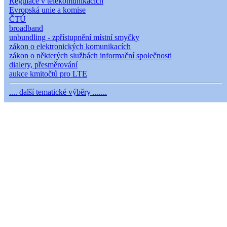
Regulace v telekomunikacích
Evropská unie a komise
ČTÚ
broadband
unbundling - zpřístupnění místní smyčky
zákon o elektronických komunikacích
zákon o některých službách informační společnosti
dialery, přesměrování
aukce kmitočtů pro LTE
.... další tematické výběry .......