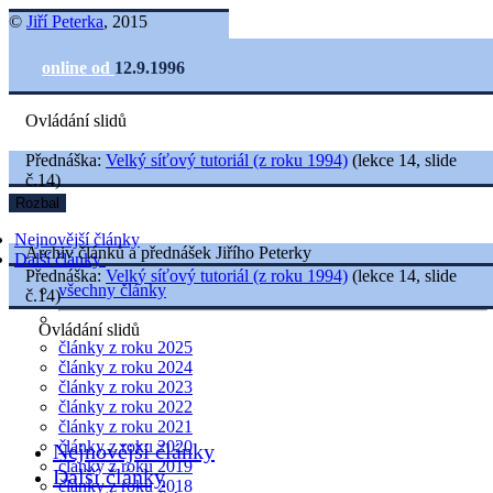
©
Jiří Peterka
, 2015
online od
12.9.1996
Ovládání slidů
Přednáška:
Velký síťový tutoriál (z roku 1994)
(lekce 14, slide
č.14)
Rozbal
Nejnovější články
Archiv článků a přednášek Jiřího Peterky
Další články
Přednáška:
Velký síťový tutoriál (z roku 1994)
(lekce 14, slide
všechny články
č.14)
Ovládání slidů
články z roku 2025
články z roku 2024
články z roku 2023
články z roku 2022
články z roku 2021
články z roku 2020
Nejnovější články
články z roku 2019
Další články
články z roku 2018