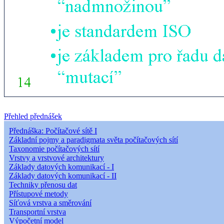
Přehled přednášek
Přednáška: Počítačové sítě I
Základní pojmy a paradigmata světa počítačových sítí
Taxonomie počítačových sítí
Vrstvy a vrstvové architektury
Základy datových komunikací - I
Základy datových komunikací - II
Techniky přenosu dat
Přístupové metody
Síťová vrstva a směrování
Transportní vrstva
Výpočetní model