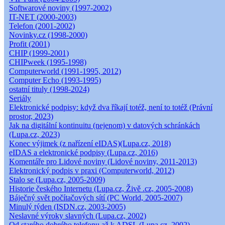
Softwarové noviny (1997-2002)
IT-NET (2000-2003)
Telefon (2001-2002)
Novinky.cz (1998-2000)
Profit (2001)
CHIP (1999-2001)
CHIPweek (1995-1998)
Computerworld (1991-1995, 2012)
Computer Echo (1993-1995)
ostatní tituly (1998-2024)
Seriály
Elektronické podpisy: když dva říkají totéž, není to totéž (Právní
prostor, 2023)
Jak na digitální kontinuitu (nejenom) v datových schránkách
(Lupa.cz, 2023)
Konec výjimek (z nařízení eIDAS)(Lupa.cz, 2018)
eIDAS a elektronické podpisy (Lupa.cz, 2016)
Komentáře pro Lidové noviny (Lidové noviny, 2011-2013)
Elektronický podpis v praxi (Computerworld, 2012)
Stalo se (Lupa.cz, 2005-2009)
Historie českého Internetu (Lupa.cz, Živě .cz, 2005-2008)
Báječný svět počítačových sítí (PC World, 2005-2007)
Minulý týden (ISDN.cz, 2003-2005)
Neslavné výroky slavných (Lupa.cz, 2002)
Od starého dobrého telefonu až k ADSL (Lupa.cz, 2002)